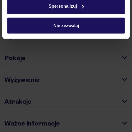
w
polityce plików cookies
oraz
polityce prywatności
.
Spersonalizuj
Hotel
Nie zezwalaj
Opinie
Pokoje
Wyżywienie
Atrakcje
Ważne informacje