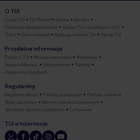
O TUI
Grupa TUI
TUI Poland
Kariera
Kontakt
Gwarancja ubezpieczeniowa
Opieka TUI na wakacjach 24/7
TUI.cz
Dane osobowe
Aplikacja mobilna TUI
Opinie TUI
Przydatne informacje
Podróż z TUI
Wakacje samolotem
Reklamacje
Status reklamacji
Ubezpieczenia
Parkingi
Hotele przy lotniskach
Regulaminy
Regulamin strony
Polityka prywatności
Polityka cookies
Bilety czarterowe
Warunki imprez turystycznych
Standardy ochrony małoletnich
Compliance
TUI w Internecie