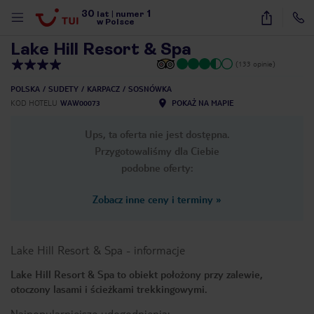
30
1
1
/
24
lat
|
numer
w Polsce
Lake Hill Resort & Spa
(133 opinie)
POLSKA
SUDETY
KARPACZ
SOSNÓWKA
KOD HOTELU
WAW00073
POKAŻ NA MAPIE
Ups, ta oferta nie jest dostępna.
Przygotowaliśmy dla Ciebie
podobne oferty:
Zobacz inne ceny i terminy
»
Lake Hill Resort & Spa
-
informacje
Lake Hill Resort & Spa to obiekt położony przy zalewie,
otoczony lasami i ścieżkami trekkingowymi.
nute
Najpopularniejsze udogodnienia: