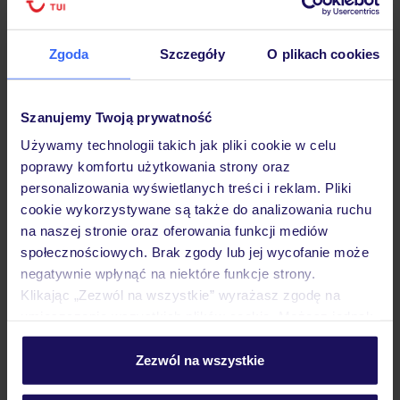
Dane Mondial Assistance
Zgoda
Szczegóły
O plikach cookies
Sprawdź szczegóły
wariantów ochrony »
Szanujemy Twoją prywatność
Używamy technologii takich jak pliki cookie w celu
poprawy komfortu użytkowania strony oraz
personalizowania wyświetlanych treści i reklam. Pliki
cookie wykorzystywane są także do analizowania ruchu
Dlaczego warto wybrać TUI?
na naszej stronie oraz oferowania funkcji mediów
społecznościowych. Brak zgody lub jej wycofanie może
negatywnie wpłynąć na niektóre funkcje strony.
Klikając „Zezwól na wszystkie” wyrażasz zgodę na
Lider niskich cen
Największe biuro
30 lat w P
umieszczenie wszystkich plików cookie. Możesz jednak
podróży w Polsce
personalizować swój wybór wchodząc w zakładkę
„Szczegóły”
Zezwól na wszystkie
Szczegółowe informacje o plikach cookie znajdziesz