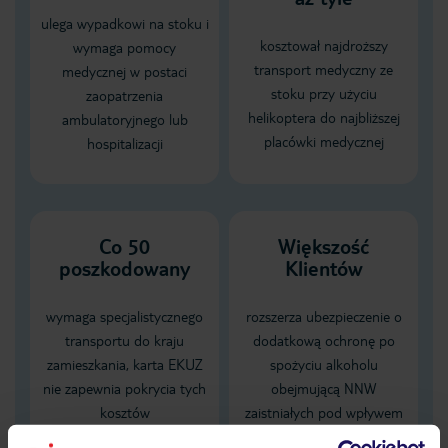
ulega wypadkowi na stoku i
kosztował najdroższy
wymaga pomocy
transport medyczny ze
medycznej w postaci
stoku przy użyciu
zaopatrzenia
helikoptera do najbliższej
ambulatoryjnego lub
placówki medycznej
hospitalizacji
Co 50
Większość
poszkodowany
Klientów
wymaga specjalistycznego
rozszerza ubezpieczenie o
transportu do kraju
dodatkową ochronę po
zamieszkania, karta EKUZ
spożyciu alkoholu
nie zapewnia pokrycia tych
obejmującą NNW
kosztów
zaistniałych pod wpływem
alkoholu