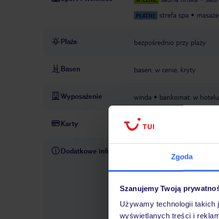
strefa spa
masaże
PŁATNE
Plaża
bezpośrednio przy plaży
Basen
basen: w cenie, kryty
Wyposażenie
winda
bankomat: w hotelu
Karty
Visa, MasterCard
Dodatkowe informacje
taksa klimatyczna: płatna na 
Zgoda
10:00
hotel akceptuje zwie
się przy ul. Sułkowskiego 4
skorzystać ze strony www.va
Szanujemy Twoją prywatno
zalogować się do swojego pro
Używamy technologii takich 
umlauty takie jak „ä" nie mu
wyświetlanych treści i rekla