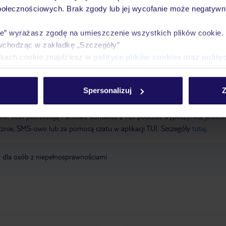
podróży, służy jako hasło. Tutaj znajdziesz wszystkie ważne informacje dot
połecznościowych. Brak zgody lub jej wycofanie może negatywni
mieszkania. W razie problemów z zameldowaniem prosimy o kontakt z infol
48 585858058 (od poniedziałku do niedzieli oraz w święta w godzinach 
ie” wyrażasz zgodę na umieszczenie wszystkich plików cookie
pomocy poza tymi godzinami, sprawdź witrynę wymienioną powyżej. Zapis
wchodząc w zakładkę „Szczegóły”
fonów poza godzinami infolinii.
ikach cookie znajdziesz w
polityce plików cookies
oraz
polity
a wyłącznie poprzez TUI Service Center 24/7: telefonicznie, SMS i za
Spersonalizuj
Z
acji TUI w serwisie myTUI. W aplikacji TUI znajdą Państwo mnóstwo przy
biegu podróży i miejsca wypoczynku. Za jej pośrednictwem można rezerw
wne. Jeśli potrzebują Państwo kontaktu z TUI podczas wypoczynku, jeste
icznie, SMS-owo lub za pomocą czatu w aplikacji TUI. Szczegóły
tutaj
.
y dla osób z niepełnosprawnościami