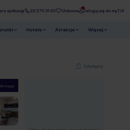
erz aplikację
22 270 31 20
Ulubione
Zaloguj się do myTUI
erunki
Hotele
Atrakcje
Więcej
Udostępnij
nformacje
1
/
11
Next slide
Oferta dla tego hotelu nie jest dostępna.