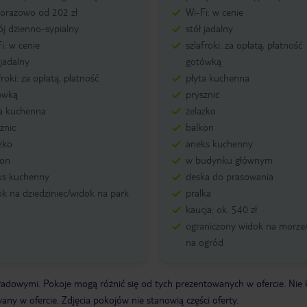
norazowo od 202 zł
Wi-Fi: w cenie
j dzienno-sypialny
stół jadalny
i: w cenie
szlafroki: za opłatą, płatność
 jadalny
gotówką
froki: za opłatą, płatność
płyta kuchenna
ówką
prysznic
ta kuchenna
żelazko
znic
balkon
zko
aneks kuchenny
kon
w budynku głównym
ks kuchenny
deska do prasowania
k na dziedziniec/widok na park
pralka
kaucja: ok. 540 zł
ograniczony widok na morze
na ogród
ładowymi. Pokoje mogą różnić się od tych prezentowanych w ofercie. Nie
y w ofercie. Zdjęcia pokojów nie stanowią części oferty.