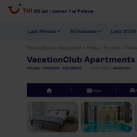
30
lat
|
numer
1
w Polsce
Last Minute
All Inclusive
Lato 2026
Strona główna
Wypoczynek
Polska
Pomorze
Vacat
VacationClub Apartments 
POLSKA
POMORZE
KOŁOBRZEG
KOD HOTELU
WAW51016
Hotel
top
Previous slide