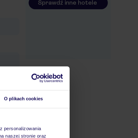
Sprawdź inne hotele
O plikach cookies
ajdują
my
dem. Aby
ć, że
az personalizowania
óry
na naszej stronie oraz