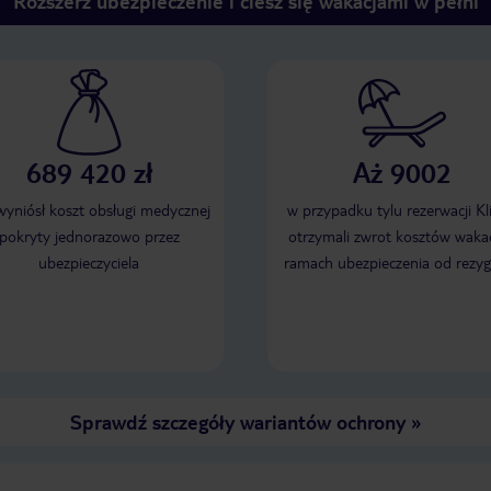
Rozszerz ubezpieczenie i ciesz się wakacjami w pełni
689 420 zł
Aż 9002
 wyniósł koszt obsługi medycznej
w przypadku tylu rezerwacji Kl
pokryty jednorazowo przez
otrzymali zwrot kosztów wakac
ubezpieczyciela
ramach ubezpieczenia od rezyg
Sprawdź szczegóły wariantów ochrony
»