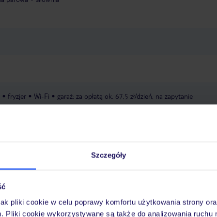
fryzjer
Wi-Fi
garaż: za opłatą ok. 67,5 zł/dzień, na zapytanie
miejscu ok. 5 zł/os./noc
zakwaterowanie: od 16:00, wykwaterowanie: do
Szczegóły
rzęta domowe: za opłatą ok. 67,5 zł/dzień, na zapytanie
apartamenty zn
A (Diune Resort)Nie ma recepcji. Zameldowanie odbywa się cyfrowo: prosi
cationclub.pl. Zameldowanie możliwe jest już od 48 godzin przed przyjaz
ść
filu gościa na stronie, użyj swojego nazwiska jako „login". Należy pamięta
jak pliki cookie w celu poprawy komfortu użytkowania strony or
szą być wpisywane jako „ae", a jedynie jako „a". Numer rezerwacji TUI, kt
m. Pliki cookie wykorzystywane są także do analizowania ruchu 