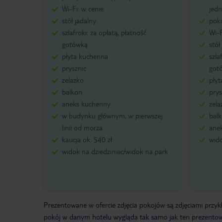
Wi-Fi: w cenie
jed
stół jadalny
pokó
szlafroki: za opłatą, płatność
Wi-F
gotówką
stół
płyta kuchenna
szla
prysznic
got
żelazko
pły
balkon
prys
aneks kuchenny
żela
w budynku głównym, w pierwszej
bal
linii od morza
ane
kaucja ok. 540 zł
wido
widok na dziedziniec/widok na park
Prezentowane w ofercie zdjęcia pokojów są zdjęciami przyk
pokój w danym hotelu wygląda tak samo jak ten prezentowan