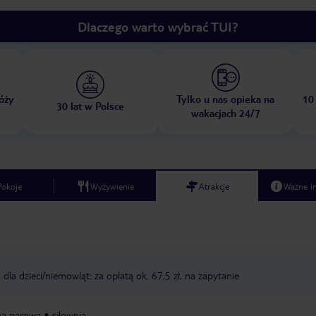
Dlaczego warto wybrać TUI?
óży
Tylko u nas opieka na
10
30 lat w Polsce
wakacjach 24/7
Pokoje
Wyżywienie
Atrakcje
Ważne i
 dla dzieci/niemowląt: za opłatą ok. 67,5 zł, na zapytanie
na parowa
siłownia