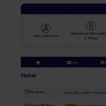
Największe biuro podr
Lider niskich cen
w Polsce
Hotel
top
Hotel
Dla dzieci
pokój gier i zabaw
łóżeczka
Sport i Wellness
sauna fińska
sau
W CENIE