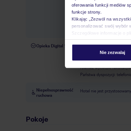
znajdziesz na potwierdzeniu 
oferowania funkcji mediów s
odbioru i zwrotu kluczy do 
funkcje strony.
VacationClub pod numerem +
Klikając „Zezwól na wszystk
20:00). Jeśli potrzebujesz 
personalizować swój wybór 
tam odpowiednie numery tele
Szczegółowe informacje o pl
Opieka Digital Service
W rezerwowanym hotelu opiek
Nie zezwalaj
pośrednictwem czatu w aplik
informacji dotyczących prze
również wycieczki fakultaty
Państwa dyspozycji: telefon
Niepełnosprawność
Hotel nie jest przystosowan
ruchowa
Pokoje