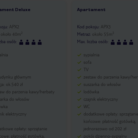
ament Deluxe
Apartament
11
1 /
19
koju
:
APX2
Kod pokoju
:
APX3
2
2
:
około
40
m
Metraż
:
około
55
m
czba osób
:
Max. liczba osób
:
alnia
sypialnia
sofa
TV
udynku głównym
zestaw do parzenia kawy/her
ja: ok.540 zł
suszarka do włosów
taw do parzenia kawy/herbaty
lodówka
zarka do włosów
czajnik elektryczny
ówka
WC
nik elektryczny
dodatkowe opłaty: sprzątani
końcowe: płatność gotówką,
tkowe opłaty: sprzątanie
jednorazowo od 202 zł
cowe: płatność gotówką,
pokój dzienno-sypialny