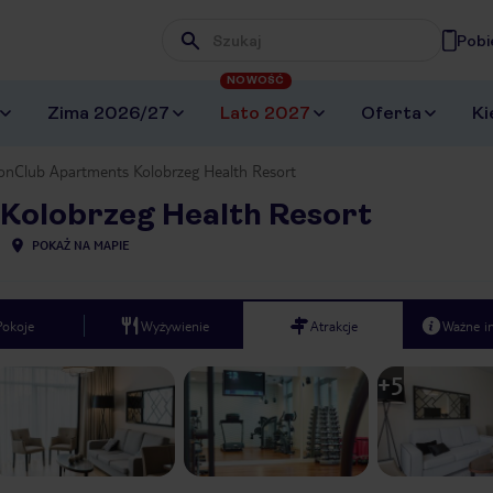
Pobi
Wpisz frazę, której szukasz
NOWOŚĆ
Zima 2026/27
Lato 2027
Oferta
Ki
ionClub Apartments Kolobrzeg Health Resort
Kolobrzeg Health Resort
POKAŻ NA MAPIE
Pokoje
Wyżywienie
Atrakcje
Ważne i
+
5