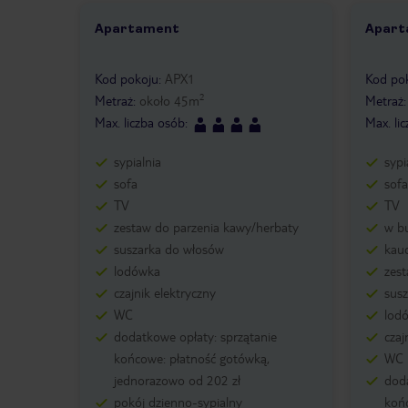
Apartament
Apart
1 /
10
1 /
Kod pokoju
:
APX1
Kod po
2
Metraż
:
około
45
m
Metraż
Max. liczba osób
:
Max. li
sypialnia
sypi
sofa
sofa
TV
TV
zestaw do parzenia kawy/herbaty
w b
suszarka do włosów
kauc
lodówka
zes
czajnik elektryczny
sus
WC
lod
dodatkowe opłaty: sprzątanie
czaj
końcowe: płatność gotówką,
WC
jednorazowo od 202 zł
doda
pokój dzienno-sypialny
koń