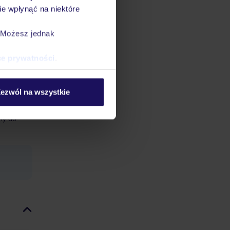
yczące
e wpłynąć na niektóre
inią
8:00 -
. Możesz jednak
ywane są
ce prywatności
.
ezwól na wszystkie
datnych
ować
śmy do