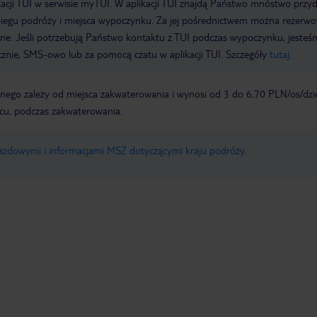
acji TUI w serwisie myTUI. W aplikacji TUI znajdą Państwo mnóstwo przy
biegu podróży i miejsca wypoczynku. Za jej pośrednictwem można rezerw
wne. Jeśli potrzebują Państwo kontaktu z TUI podczas wypoczynku, jeste
icznie, SMS-owo lub za pomocą czatu w aplikacji TUI. Szczegóły
tutaj
.
ego zależy od miejsca zakwaterowania i wynosi od 3 do 6,70 PLN/os/dzi
scu, podczas zakwaterowania.
jazdowymi i informacjami MSZ dotyczącymi kraju podróży
.