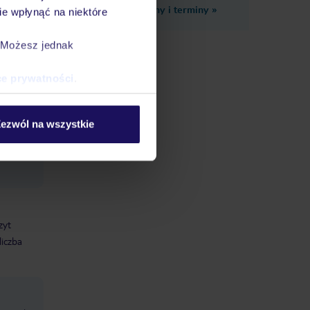
Zobacz inne ceny i terminy
»
e wpłynąć na niektóre
. Możesz jednak
ce prywatności
.
ezwól na wszystkie
zyt
liczba