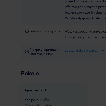
pośrednictwem czatu w aplik
informacji dotyczących prze
również wycieczki fakultaty
Państwa dyspozycji: telefon
Podatek turystyczny
Wysokość podatku turystyczn
Opłatę należy uiścić na miej
Przepisy wjazdowe i
Zapoznaj się z przepisami w
informacje MSZ
Pokoje
Apartament
Kod pokoju
:
APX1
2
Metraż
:
około
40
m