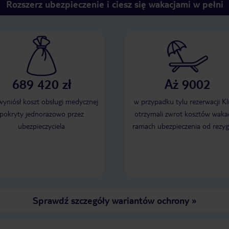
Rozszerz ubezpieczenie i ciesz się wakacjami w pełni
689 420 zł
Aż 9002
 wyniósł koszt obsługi medycznej
w przypadku tylu rezerwacji Kl
pokryty jednorazowo przez
otrzymali zwrot kosztów wakac
ubezpieczyciela
ramach ubezpieczenia od rezyg
Sprawdź szczegóły wariantów ochrony
»