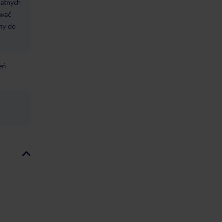
datnych
ować
śmy do
eń.