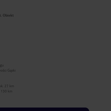
i. Obiekt
egu
ości Gąski
ok. 27 km
. 130 km