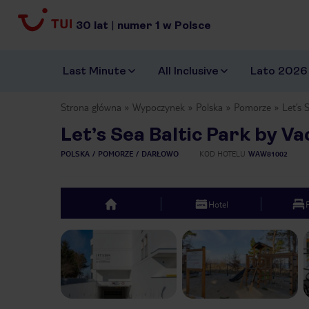
30
lat
|
numer
1
w Polsce
Last Minute
All Inclusive
Lato 2026
Strona główna
Wypoczynek
Polska
Pomorze
Let’s 
Let’s Sea Baltic Park by V
POLSKA
POMORZE
DARŁOWO
KOD HOTELU
WAW81002
Hotel
top
Previous slide