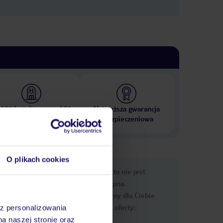
 000 hoteli w ponad 50
Najwyższa gwarancja
krajach
ubezpieczeniowa
O plikach cookies
nformacje
Ups, ta oferta nie jest
dostępna.
Przygotowaliśmy dla Ciebie
podobne oferty:
az personalizowania
na naszej stronie oraz