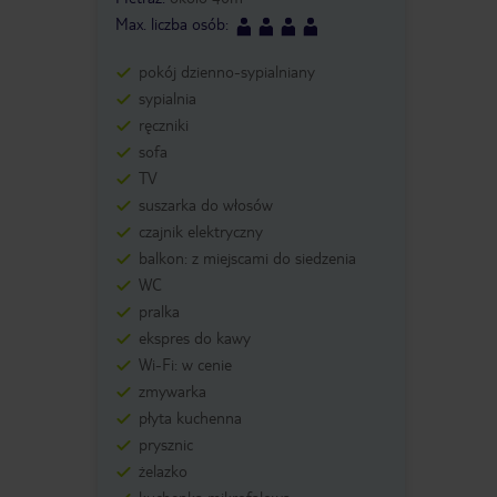
Max. liczba osób
:
pokój dzienno-sypialniany
sypialnia
ręczniki
sofa
TV
suszarka do włosów
czajnik elektryczny
balkon: z miejscami do siedzenia
WC
pralka
ekspres do kawy
Wi-Fi: w cenie
zmywarka
płyta kuchenna
prysznic
żelazko
kuchenka mikrofalowa