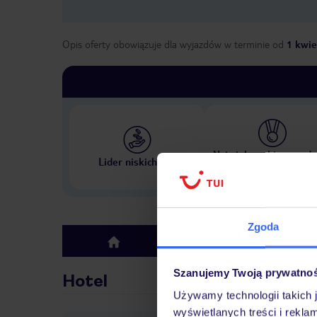
Opis oferty obowiązuje dla wyjazdów w terminie
od
1 kwie
Największe biuro podr
Lider niskich cen
w Polsce
Zgoda
Hotel
top
Szanujemy Twoją prywatno
Hotel
Używamy technologii takich 
wyświetlanych treści i rekla