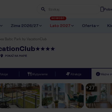
Pobi
Wpisz frazę, której szukasz
NOWOŚĆ
Zima 2026/27
Lato 2027
Oferta
Ki
Sea Baltic Park by VacationClub
acationClub
POKAŻ NA MAPIE
Pokoje
Wyżywienie
Atrakcje
Ważne i
+
27