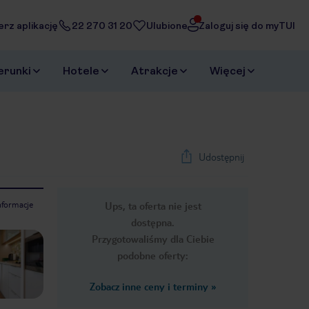
erz aplikację
22 270 31 20
Ulubione
Zaloguj się do myTUI
erunki
Hotele
Atrakcje
Więcej
Udostępnij
nformacje
Ups, ta oferta nie jest
1
/
33
dostępna.
Next slide
Przygotowaliśmy dla Ciebie
podobne oferty:
Zobacz inne ceny i terminy
»