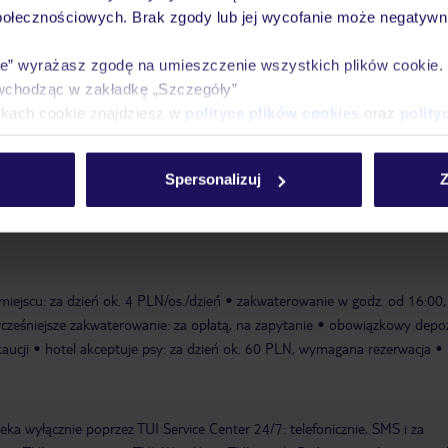
połecznościowych. Brak zgody lub jej wycofanie może negatywni
ie” wyrażasz zgodę na umieszczenie wszystkich plików cookie
wchodząc w zakładkę „Szczegóły”
ikach cookie znajdziesz w
polityce plików cookies
oraz
polity
Spersonalizuj
Z
 70 PLN/na zapytanie
miejscu: za dzień ok. 4 PLN/os./dzień
zakwaterowanie w godz. od 16:00,
cześniejsze zakwaterowanie: za opłatą, na zapytanie
obowiązkowy depo
aucji
hotel akceptuje psy: za dzień ok. 60 PLN, wymagana rezerwacja
a wyłącznie poprzez TUI Service Center 24/7: telefonicznie, SMS i za