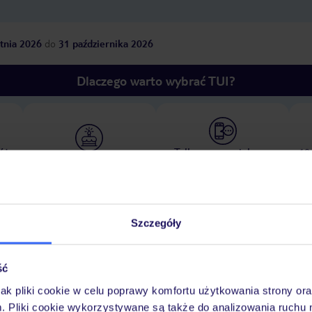
tnia 2026
do
31 października 2026
Dlaczego warto wybrać TUI?
óży
Tylko u nas opieka na
10
30 lat w Polsce
wakacjach 24/7
Szczegóły
Pokoje
Wyżywienie
Atrakcje
Ważne i
ść
jak pliki cookie w celu poprawy komfortu użytkowania strony or
m. Pliki cookie wykorzystywane są także do analizowania ruchu 