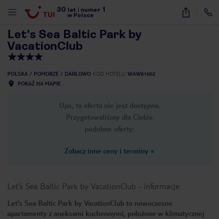
30
1
1
/
33
lat
|
numer
w Polsce
Let’s Sea Baltic Park by
VacationClub
POLSKA
POMORZE
DARŁOWO
KOD HOTELU
WAW81002
POKAŻ NA MAPIE
Ups, ta oferta nie jest dostępna.
Przygotowaliśmy dla Ciebie
podobne oferty:
Zobacz inne ceny i terminy
»
Let’s Sea Baltic Park by VacationClub
-
informacje
Let’s Sea Baltic Park by VacationClub to nowoczesne
nute
apartamenty z aneksami kuchennymi, położone w klimatycznej