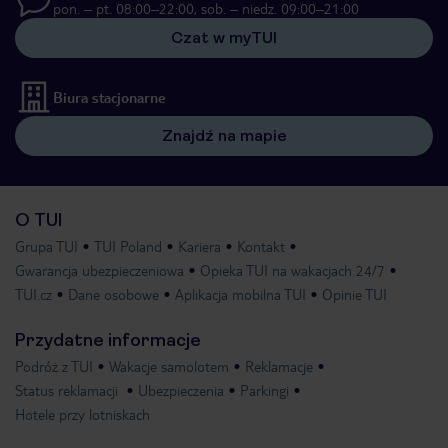
pon. – pt. 08:00–22:00, sob. – niedz. 09:00–21:00
Czat w myTUI
Biura stacjonarne
Znajdź na mapie
O TUI
Grupa TUI
TUI Poland
Kariera
Kontakt
Gwarancja ubezpieczeniowa
Opieka TUI na wakacjach 24/7
TUI.cz
Dane osobowe
Aplikacja mobilna TUI
Opinie TUI
Przydatne informacje
Podróż z TUI
Wakacje samolotem
Reklamacje
Status reklamacji
Ubezpieczenia
Parkingi
Hotele przy lotniskach