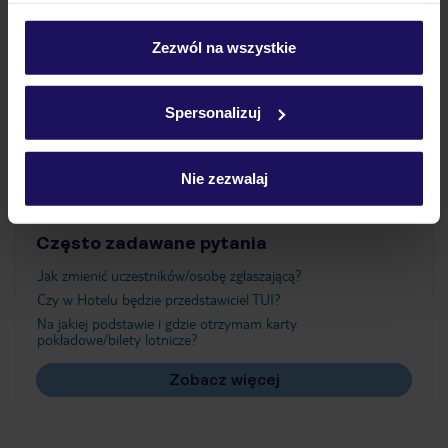
Wyżywienie
personalizować swój wybór wchodząc w zakładkę
„Szczegóły”
Zezwól na wszystkie
Szczegółowe informacje o plikach cookie znajdziesz
Atrakcje
w
polityce plików cookies
oraz
polityce prywatności
.
Spersonalizuj
Ważne informacje
Nie zezwalaj
Często zadawane pytania
Jak zmienić uczestników/osobę zgłaszającą?
Czy w Hotelu będzie przedstawiciel TUI?
Na jakiej podstawie i gdzie otrzymam karty
pokładowe/bilety lotnicze?
Zobacz więcej