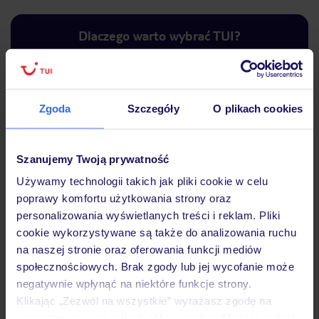
Dlaczego warto wybrać TUI?
Zgoda
Szczegóły
O plikach cookies
Lider niskich cen
Największe biuro
30 lat w P
podróży w Polsce
Szanujemy Twoją prywatność
Używamy technologii takich jak pliki cookie w celu
poprawy komfortu użytkowania strony oraz
personalizowania wyświetlanych treści i reklam. Pliki
Hotel
cookie wykorzystywane są także do analizowania ruchu
na naszej stronie oraz oferowania funkcji mediów
społecznościowych. Brak zgody lub jej wycofanie może
Pokoje
negatywnie wpłynąć na niektóre funkcje strony.
Klikając „Zezwól na wszystkie” wyrażasz zgodę na
umieszczenie wszystkich plików cookie. Możesz jednak