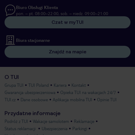
Biuro Obsługi Klienta
pon. – pt. 08:00–22:00, sob. – niedz. 09:00–21:00
Czat w myTUI
Biura stacjonarne
Znajdź na mapie
O TUI
Grupa TUI
TUI Poland
Kariera
Kontakt
Gwarancja ubezpieczeniowa
Opieka TUI na wakacjach 24/7
TUI.cz
Dane osobowe
Aplikacja mobilna TUI
Opinie TUI
Przydatne informacje
Podróż z TUI
Wakacje samolotem
Reklamacje
Status reklamacji
Ubezpieczenia
Parkingi