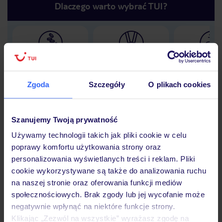
Dlaczego warto wybrać TUI?
Lider niskich cen
Największe biuro
30 lat w P
podróży w Polsce
Zgoda
Szczegóły
O plikach cookies
Szanujemy Twoją prywatność
Hotel
Używamy technologii takich jak pliki cookie w celu
poprawy komfortu użytkowania strony oraz
personalizowania wyświetlanych treści i reklam. Pliki
Opinie
cookie wykorzystywane są także do analizowania ruchu
na naszej stronie oraz oferowania funkcji mediów
społecznościowych. Brak zgody lub jej wycofanie może
Pokoje
negatywnie wpłynąć na niektóre funkcje strony.
Klikając „Zezwól na wszystkie” wyrażasz zgodę na