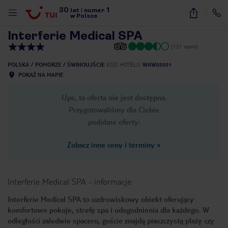
30
1
1
/
19
lat
|
numer
w Polsce
Interferie Medical SPA
(121 opinii)
POLSKA
POMORZE
ŚWINOUJŚCIE
KOD HOTELU
WAW05051
POKAŻ NA MAPIE
Ups, ta oferta nie jest dostępna.
Przygotowaliśmy dla Ciebie
podobne oferty:
Zobacz inne ceny i terminy
»
Interferie Medical SPA
-
informacje
Interferie Medical SPA to uzdrowiskowy obiekt oferujący
komfortowe pokoje, strefę spa i udogodnienia dla każdego. W
nute
odległości zaledwie spaceru, goście znajdą piaszczystą plażę czy