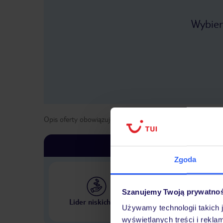
Wybier
Opis oferty obowiązuje dla wyjazdów w terminie
od
1 list
Zgoda
Szanujemy Twoją prywatno
Największe biuro podr
Lider niskich cen
w Polsce
Używamy technologii takich 
wyświetlanych treści i rekla