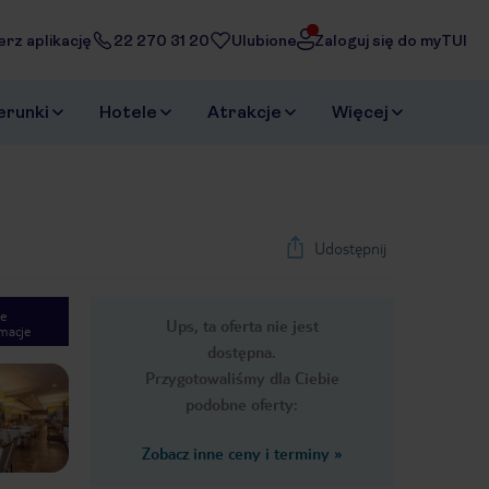
erz aplikację
22 270 31 20
Ulubione
Zaloguj się do myTUI
erunki
Hotele
Atrakcje
Więcej
Udostępnij
e
Ups, ta oferta nie jest
macje
1
/
24
dostępna.
Next slide
Przygotowaliśmy dla Ciebie
podobne oferty:
Zobacz inne ceny i terminy
»