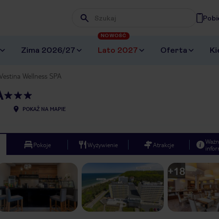
Pobi
Wpisz frazę, której szukasz
NOWOŚĆ
Zima 2026/27
Lato 2027
Oferta
Ki
Vestina Wellness SPA
A
POKAŻ NA MAPIE
Ważn
Pokoje
Wyżywienie
Atrakcje
infor
+
18