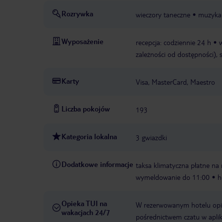
Rozrywka
wieczory taneczne
muzyka
Wyposażenie
recepcja: codziennie 24 h
zależności od dostępności), 
Karty
Visa, MasterCard, Maestro
Liczba pokojów
193
Kategoria lokalna
3 gwiazdki
Dodatkowe informacje
taksa klimatyczna płatne na 
wymeldowanie do 11:00
h
Opieka TUI na
W rezerwowanym hotelu opiek
wakacjach 24/7
pośrednictwem czatu w aplik