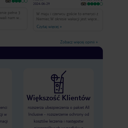
2024-06-29
enie pełne 3
W maju i czerwcu goście to emeryci z
wowali nam w
Niemiec.W okresie wakacji jest więcej
mało
młodych ludzi w tym dzieci.W barze
Czytaj więcej
»
muzyka na żywo w j.niemieckim.
Śniadania dobre, obiadokolacje
i pomarańczowy
również.Bardzo przypadła mi do
Zobacz więcej opinii
»
gustu strefa basenowa z saunami.
Brak
Ogólnie 7/10
 Nie polecam
est bez
 Na
orąco zupa i 2
to ponownie
którym była
 formy
Większość Klientów
bfitej zimnej
ła również na
ienci
rozszerza ubezpieczenia o pakiet All
baski prze
ji w
Inclusive - rozszerzenie ochrony od
dzielny pkt -
znica i
nacji
kosztów leczenia i następstw
Stoisko to było
nieszczęśliwych wypadków o