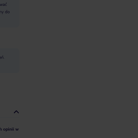
ować
śmy do
eń.
h opinii w