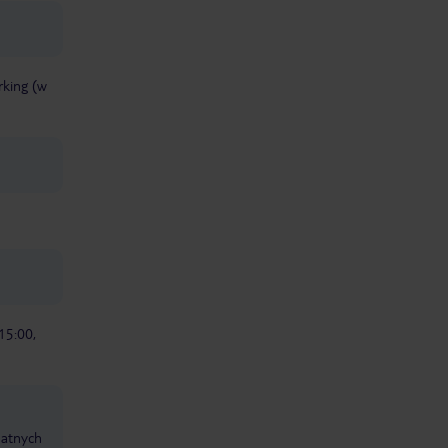
rking (w
15:00,
datnych