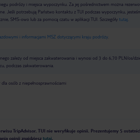
biegu podróży i miejsca wypoczynku. Za jej pośrednictwem można rezerw
wne. Jeśli potrzebują Państwo kontaktu z TUI podczas wypoczynku, jeste
icznie, SMS-owo lub za pomocą czatu w aplikacji TUI. Szczegóły
tutaj
.
jazdowymi i informacjami MSZ dotyczącymi kraju podróży
.
ego zależy od miejsca zakwaterowania i wynosi od 3 do 6,70 PLN/os/dzi
scu, podczas zakwaterowania.
y dla osób z niepełnosprawnościami
rwisu TripAdvisor. TUI nie weryfikuje opinii. Prezentujemy 5 ostatnic
nia opinii znajdziesz
tutaj
.