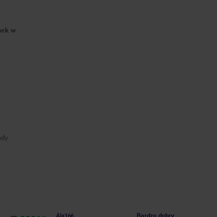
nek w
ady
Bardzo dobry
Ala366