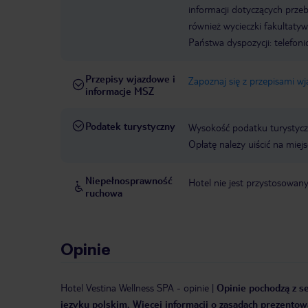
informacji dotyczących prze
również wycieczki fakultaty
Państwa dyspozycji: telefon
Przepisy wjazdowe i
Zapoznaj się z przepisami w
informacje MSZ
Podatek turystyczny
Wysokość podatku turystyczn
Opłatę należy uiścić na miej
Niepełnosprawność
Hotel nie jest przystosowan
ruchowa
Opinie
Hotel Vestina Wellness SPA
-
opinie
|
Opinie pochodzą z se
języku polskim. Więcej informacji o zasadach prezentowa