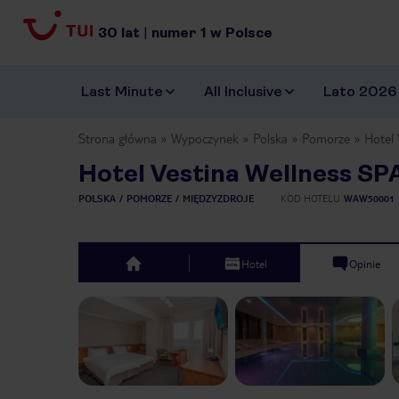
30
lat
|
numer
1
w Polsce
Last Minute
All Inclusive
Lato 2026
Strona główna
Wypoczynek
Polska
Pomorze
Hotel 
Hotel Vestina Wellness SP
POLSKA
POMORZE
MIĘDZYZDROJE
KOD HOTELU
WAW50001
Hotel
Opinie
top
Previous slide