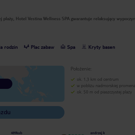
ej plaży, Hotel Vestina Wellness SPA gwarantuje relaksujący wypoczy
a rodzin
Plac zabaw
Spa
Kryty basen
Położenie:
ok. 1,3 km od centrum
w pobliżu nadmorskiej promen
ok. 50 m od piaszczystej plaży
azdu
489kub
andrzej k