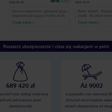
2026-04-28
2024-10-15
Zatrucia pokarmowe, ogłaszanie grypy
Byłem tydzień . Wyżywi
żołądkowej panującej w hotelu krótką
posiłki . Na obiad ser
notatką w windzie. Radze omijać ten
formie bufetu tylko jedną zupę / 
Czytaj więcej
»
Czytaj więcej
»
hotel !!!
smaczną / jedno II danie , zestaw 3
surówek . zimne napoje z automatu
lemoniada , jabłkowy 
. z 7 na 10 obiadów jest to danie z
kurczaka w różnej formie . 
Rozszerz ubezpieczenie i ciesz się wakacjami w pełni
deseru , brak owoców .
kupować obiadu gdyż j
wyboru i króluje kurczak .
obiadokolację jest na g
dania .... w 70 % jest 
kurczak i drugie danie 
zawsze ryba . Praktycznie po 5 dniach
takiego menu z ciepłej
obiadokolacji nie szło już skorzystać i
689 420 zł
Aż 9002
trzeba było wybierać z o
płyty . Na śniadanie by
 wyniósł koszt obsługi medycznej
w przypadku tylu rezerwacji Kl
gorąco jajecznica i kieł
pokryty jednorazowo przez
otrzymali zwrot kosztów wakac
tydzień identycznie .Od
gofry , na bieżąco jajec
ubezpieczyciela
ramach ubezpieczenia od rezyg
szadzone jak i omlety . 