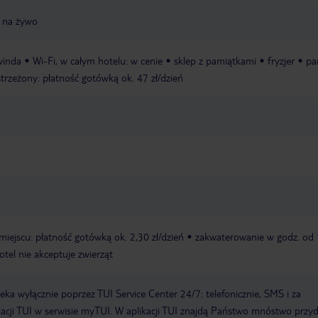
 na żywo
winda
Wi-Fi, w całym hotelu: w cenie
sklep z pamiątkami
fryzjer
pa
strzeżony: płatność gotówką ok. 47 zł/dzień
miejscu: płatność gotówką ok. 2,30 zł/dzień
zakwaterowanie w godz. od 
otel nie akceptuje zwierząt
a wyłącznie poprzez TUI Service Center 24/7: telefonicznie, SMS i za
acji TUI w serwisie myTUI. W aplikacji TUI znajdą Państwo mnóstwo przy