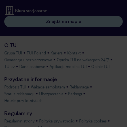
Biura stacjonarne
Znajdź na mapie
O TUI
Grupa TUI
TUI Poland
Kariera
Kontakt
Gwarancja ubezpieczeniowa
Opieka TUI na wakacjach 24/7
TUI.cz
Dane osobowe
Aplikacja mobilna TUI
Opinie TUI
Przydatne informacje
Podróż z TUI
Wakacje samolotem
Reklamacje
Status reklamacji
Ubezpieczenia
Parkingi
Hotele przy lotniskach
Regulaminy
Regulamin strony
Polityka prywatności
Polityka cookies