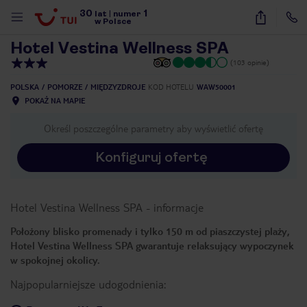
30
1
1
/
24
lat
|
numer
w Polsce
Hotel Vestina Wellness SPA
(103 opinie)
POLSKA
POMORZE
MIĘDZYZDROJE
KOD HOTELU
WAW50001
POKAŻ NA MAPIE
Określ poszczególne parametry aby wyświetlić ofertę
Konfiguruj ofertę
Hotel Vestina Wellness SPA
-
informacje
Położony blisko promenady i tylko 150 m od piaszczystej plaży,
Hotel Vestina Wellness SPA gwarantuje relaksujący wypoczynek
w spokojnej okolicy.
Najpopularniejsze udogodnienia:
nute