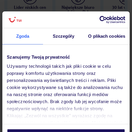
Lider niskich cen
Największe biuro
30 lat w P
podróży w Polsce
Zgoda
Szczegóły
O plikach cookies
Hotel
Szanujemy Twoją prywatność
Używamy technologii takich jak pliki cookie w celu
Opinie
poprawy komfortu użytkowania strony oraz
personalizowania wyświetlanych treści i reklam. Pliki
cookie wykorzystywane są także do analizowania ruchu
Pokoje
na naszej stronie oraz oferowania funkcji mediów
społecznościowych. Brak zgody lub jej wycofanie może
negatywnie wpłynąć na niektóre funkcje strony.
Wyżywienie
Klikając „Zezwól na wszystkie” wyrażasz zgodę na
umieszczenie wszystkich plików cookie. Możesz jednak
personalizować swój wybór wchodząc w zakładkę