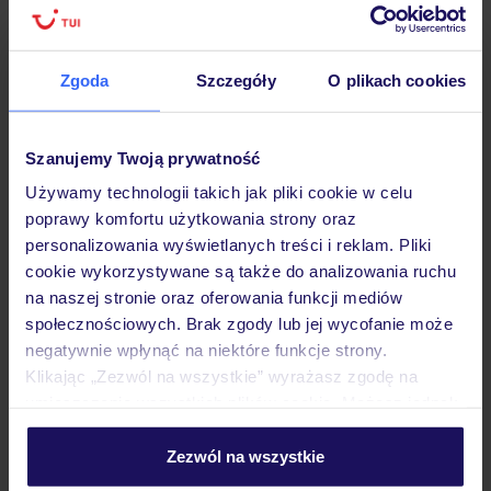
Hotel
Zgoda
Szczegóły
O plikach cookies
Szanujemy Twoją prywatność
Opinie
Używamy technologii takich jak pliki cookie w celu
poprawy komfortu użytkowania strony oraz
Pokoje
personalizowania wyświetlanych treści i reklam. Pliki
cookie wykorzystywane są także do analizowania ruchu
na naszej stronie oraz oferowania funkcji mediów
Wyżywienie
społecznościowych. Brak zgody lub jej wycofanie może
negatywnie wpłynąć na niektóre funkcje strony.
Klikając „Zezwól na wszystkie” wyrażasz zgodę na
Atrakcje
umieszczenie wszystkich plików cookie. Możesz jednak
personalizować swój wybór wchodząc w zakładkę
„Szczegóły”
Zezwól na wszystkie
Szczegółowe informacje o plikach cookie znajdziesz
Ważne informacje