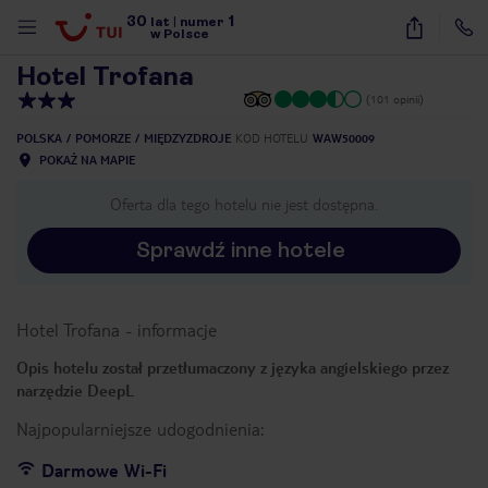
30
1
1
/
16
lat
|
numer
w Polsce
Hotel Trofana
(101 opinii)
POLSKA
POMORZE
MIĘDZYZDROJE
KOD HOTELU
WAW50009
POKAŻ NA MAPIE
Oferta dla tego hotelu nie jest dostępna.
Sprawdź inne hotele
Hotel Trofana
-
informacje
Opis hotelu został przetłumaczony z języka angielskiego przez
narzędzie DeepL
Najpopularniejsze udogodnienia:
nute
Darmowe Wi-Fi