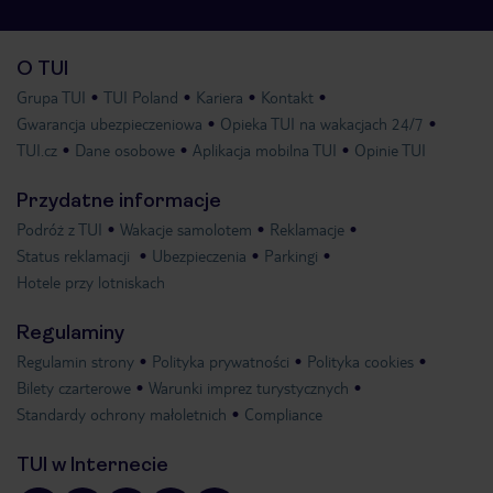
O TUI
Grupa TUI
TUI Poland
Kariera
Kontakt
Gwarancja ubezpieczeniowa
Opieka TUI na wakacjach 24/7
TUI.cz
Dane osobowe
Aplikacja mobilna TUI
Opinie TUI
Przydatne informacje
Podróż z TUI
Wakacje samolotem
Reklamacje
Status reklamacji
Ubezpieczenia
Parkingi
Hotele przy lotniskach
Regulaminy
Regulamin strony
Polityka prywatności
Polityka cookies
Bilety czarterowe
Warunki imprez turystycznych
Standardy ochrony małoletnich
Compliance
TUI w Internecie