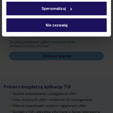
w
polityce plików cookies
oraz
polityce prywatności
.
Spersonalizuj
Często zadawane pytania
Nie zezwalaj
Jak zmienić uczestników/osobę zgłaszającą?
Czy w Hotelu będzie przedstawiciel TUI?
Na jakiej podstawie i gdzie otrzymam karty
pokładowe/bilety lotnicze?
Zobacz więcej
Pobierz bezpłatną aplikację TUI
Szybkie wyszukiwanie i przeglądanie ofert
Lista ulubionych ofert i możliwość ich udostępniania
Historia wyszukiwań i ostatnio oglądanych ofert
Kontakt z TUI i wszystkie informacje o Twojej rezerwacji w