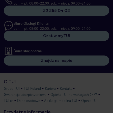
pon. – pt. 08:00–22:00, sob. – niedz. 09:00–21:00
22 255 04 02
Biuro Obsługi Klienta
pon. – pt. 08:00–22:00, sob. – niedz. 09:00–21:00
Czat w myTUI
Biura stacjonarne
Znajdź na mapie
O TUI
Grupa TUI
TUI Poland
Kariera
Kontakt
Gwarancja ubezpieczeniowa
Opieka TUI na wakacjach 24/7
TUI.cz
Dane osobowe
Aplikacja mobilna TUI
Opinie TUI
Przydatne informacje