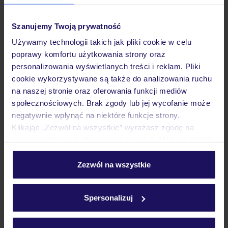
Pokoje
Szanujemy Twoją prywatność
Używamy technologii takich jak pliki cookie w celu
poprawy komfortu użytkowania strony oraz
Wyżywienie
personalizowania wyświetlanych treści i reklam. Pliki
cookie wykorzystywane są także do analizowania ruchu
na naszej stronie oraz oferowania funkcji mediów
Atrakcje
społecznościowych. Brak zgody lub jej wycofanie może
negatywnie wpłynąć na niektóre funkcje strony.
Klikając „Zezwól na wszystkie” wyrażasz zgodę na
Ważne informacje
umieszczenie wszystkich plików cookie. Możesz jednak
personalizować swój wybór wchodząc w zakładkę
„Szczegóły”
Zezwól na wszystkie
Często zadawane pytania
Szczegółowe informacje o plikach cookie znajdziesz
w
polityce plików cookies
oraz
polityce prywatności
.
Jak zmienić uczestników/osobę zgłaszającą?
Spersonalizuj
Czy w Hotelu będzie przedstawiciel TUI?
Na jakiej podstawie i gdzie otrzymam karty
pokładowe/bilety lotnicze?