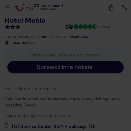
30
1
1
/
15
lat
|
numer
w Polsce
Hotel Mohlo
(4 opinie)
POLSKA
POMORZE
SOPOT
KOD HOTELU
WAW14004
POKAŻ NA MAPIE
Oferta dla tego hotelu nie jest dostępna.
Sprawdź inne hotele
Hotel Mohlo
-
informacje
Opis hotelu został przetłumaczony z języka angielskiego przez
narzędzie DeepL
Najpopularniejsze udogodnienia:
nute
TUI Service Center 24/7 + aplikacja TUI