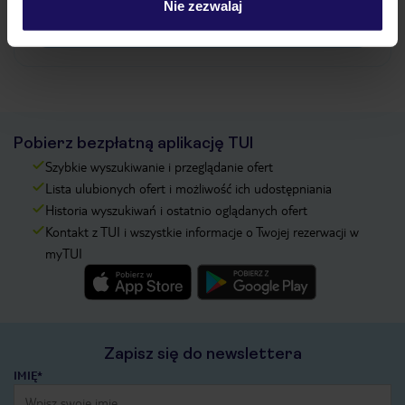
Nie zezwalaj
Zobacz więcej
Pobierz bezpłatną aplikację TUI
Szybkie wyszukiwanie i przeglądanie ofert
Lista ulubionych ofert i możliwość ich udostępniania
Historia wyszukiwań i ostatnio oglądanych ofert
Kontakt z TUI i wszystkie informacje o Twojej rezerwacji w
myTUI
Zapisz się do newslettera
IMIĘ*