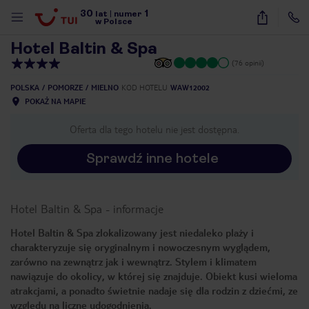
30
1
1
/
26
lat
|
numer
w Polsce
Hotel Baltin & Spa
(76 opinii)
POLSKA
POMORZE
MIELNO
KOD HOTELU
WAW12002
POKAŻ NA MAPIE
Oferta dla tego hotelu nie jest dostępna.
Sprawdź inne hotele
Hotel Baltin & Spa
-
informacje
Hotel Baltin & Spa zlokalizowany jest niedaleko plaży i
charakteryzuje się oryginalnym i nowoczesnym wyglądem,
zarówno na zewnątrz jak i wewnątrz. Stylem i klimatem
nawiązuje do okolicy, w której się znajduje. Obiekt kusi wieloma
atrakcjami, a ponadto świetnie nadaje się dla rodzin z dziećmi, ze
nute
względu na liczne udogodnienia.