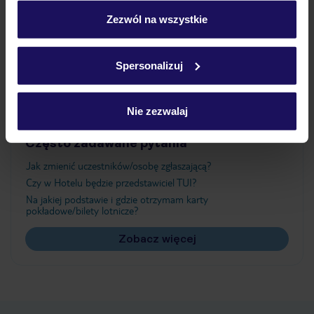
personalizować swój wybór wchodząc w zakładkę
„Szczegóły”
Zezwól na wszystkie
Atrakcje
Szczegółowe informacje o plikach cookie znajdziesz
w
polityce plików cookies
oraz
polityce prywatności
.
Spersonalizuj
Ważne informacje
Nie zezwalaj
Często zadawane pytania
Jak zmienić uczestników/osobę zgłaszającą?
Czy w Hotelu będzie przedstawiciel TUI?
Na jakiej podstawie i gdzie otrzymam karty
pokładowe/bilety lotnicze?
Zobacz więcej