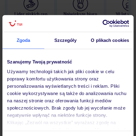
Lider niskich cen
Największe biuro
30 lat w P
podróży w Polsce
Zgoda
Szczegóły
O plikach cookies
Hotel
Szanujemy Twoją prywatność
Używamy technologii takich jak pliki cookie w celu
poprawy komfortu użytkowania strony oraz
Opinie
personalizowania wyświetlanych treści i reklam. Pliki
cookie wykorzystywane są także do analizowania ruchu
na naszej stronie oraz oferowania funkcji mediów
Pokoje
społecznościowych. Brak zgody lub jej wycofanie może
negatywnie wpłynąć na niektóre funkcje strony.
Klikając „Zezwól na wszystkie” wyrażasz zgodę na
Wyżywienie
umieszczenie wszystkich plików cookie. Możesz jednak