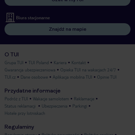
Biura stacjonarne
Znajdź na mapie
O TUI
Grupa TUI
TUI Poland
Kariera
Kontakt
Gwarancja ubezpieczeniowa
Opieka TUI na wakacjach 24/7
TUI.cz
Dane osobowe
Aplikacja mobilna TUI
Opinie TUI
Przydatne informacje
Podróż z TUI
Wakacje samolotem
Reklamacje
Status reklamacji
Ubezpieczenia
Parkingi
Hotele przy lotniskach
Regulaminy
Regulamin strony
Polityka prywatności
Polityka cookies