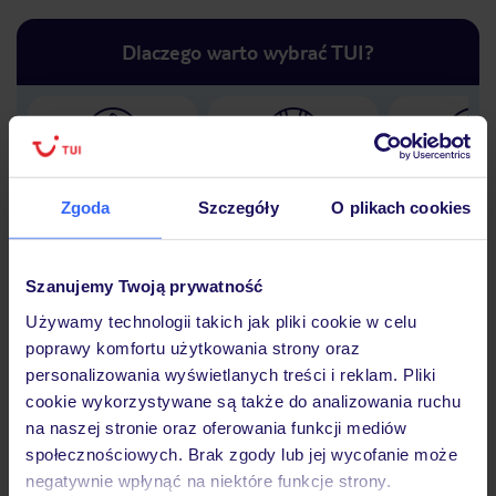
Dlaczego warto wybrać TUI?
Lider niskich cen
Największe biuro
30 lat w P
podróży w Polsce
Zgoda
Szczegóły
O plikach cookies
Szanujemy Twoją prywatność
Używamy technologii takich jak pliki cookie w celu
Hotel
poprawy komfortu użytkowania strony oraz
personalizowania wyświetlanych treści i reklam. Pliki
cookie wykorzystywane są także do analizowania ruchu
Opinie
na naszej stronie oraz oferowania funkcji mediów
społecznościowych. Brak zgody lub jej wycofanie może
negatywnie wpłynąć na niektóre funkcje strony.