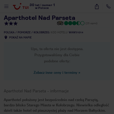
30
1
1
/
17
lat
|
numer
w Polsce
Aparthotel Nad Parseta
(25 opinii)
POLSKA
POMORZE
KOŁOBRZEG
KOD HOTELU
WAW51014
POKAŻ NA MAPIE
Ups, ta oferta nie jest dostępna.
Przygotowaliśmy dla Ciebie
podobne oferty:
Zobacz inne ceny i terminy
»
Aparthotel Nad Parseta
-
informacje
Aparthotel położony jest bezpośrednio nad rzeką Parsętą,
bardzo blisko Starego Miasta w Kołobrzegu. Niewielka odległość
nute
dzieli także hotel od piaszczystej plaży nad Morzem Bałtyckim.