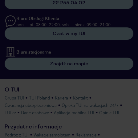
22 255 04 02
Biuro Obsługi Klienta
pon. – pt. 08:00–22:00, sob. – niedz. 09:00–21:00
Czat w myTUI
Biura stacjonarne
Znajdź na mapie
O TUI
Grupa TUI
TUI Poland
Kariera
Kontakt
Gwarancja ubezpieczeniowa
Opieka TUI na wakacjach 24/7
TUI.cz
Dane osobowe
Aplikacja mobilna TUI
Opinie TUI
Przydatne informacje
Podróż z TUI
Wakacje samolotem
Reklamacje