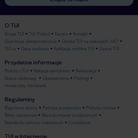
O TUI
Grupa TUI
TUI Poland
Kariera
Kontakt
Gwarancja ubezpieczeniowa
Opieka TUI na wakacjach 24/7
TUI.cz
Dane osobowe
Aplikacja mobilna TUI
Opinie TUI
Przydatne informacje
Podróż z TUI
Wakacje samolotem
Reklamacje
Status reklamacji
Ubezpieczenia
Parkingi
Hotele przy lotniskach
Regulaminy
Regulamin strony
Polityka prywatności
Polityka cookies
Bilety czarterowe
Warunki imprez turystycznych
Standardy ochrony małoletnich
Compliance
TUI w Internecie