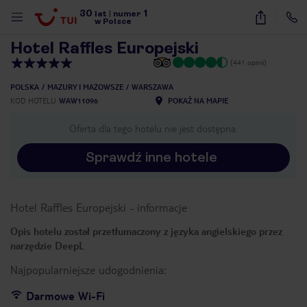
30
1
1
/
9
lat
|
numer
w Polsce
Hotel Raffles Europejski
(441 opinii)
POLSKA
MAZURY I MAZOWSZE
WARSZAWA
KOD HOTELU
WAW11096
POKAŻ NA MAPIE
Oferta dla tego hotelu nie jest dostępna.
Sprawdź inne hotele
Hotel Raffles Europejski
-
informacje
Opis hotelu został przetłumaczony z języka angielskiego przez
narzędzie DeepL
Najpopularniejsze udogodnienia:
nute
Darmowe Wi-Fi