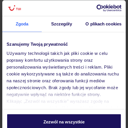
Zgoda
Szczegóły
O plikach cookies
Hotel
Szanujemy Twoją prywatność
Opinie
Używamy technologii takich jak pliki cookie w celu
poprawy komfortu użytkowania strony oraz
personalizowania wyświetlanych treści i reklam. Pliki
Pokoje
cookie wykorzystywane są także do analizowania ruchu
na naszej stronie oraz oferowania funkcji mediów
społecznościowych. Brak zgody lub jej wycofanie może
Wyżywienie
negatywnie wpłynąć na niektóre funkcje strony.
Klikając „Zezwól na wszystkie” wyrażasz zgodę na
umieszczenie wszystkich plików cookie. Możesz jednak
Atrakcje
personalizować swój wybór wchodząc w zakładkę
„Szczegóły”
Zezwól na wszystkie