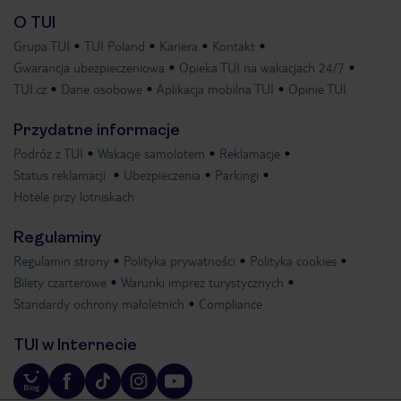
O TUI
Grupa TUI
TUI Poland
Kariera
Kontakt
Gwarancja ubezpieczeniowa
Opieka TUI na wakacjach 24/7
TUI.cz
Dane osobowe
Aplikacja mobilna TUI
Opinie TUI
Przydatne informacje
Podróż z TUI
Wakacje samolotem
Reklamacje
Status reklamacji
Ubezpieczenia
Parkingi
Hotele przy lotniskach
Regulaminy
Regulamin strony
Polityka prywatności
Polityka cookies
Bilety czarterowe
Warunki imprez turystycznych
Standardy ochrony małoletnich
Compliance
TUI w Internecie