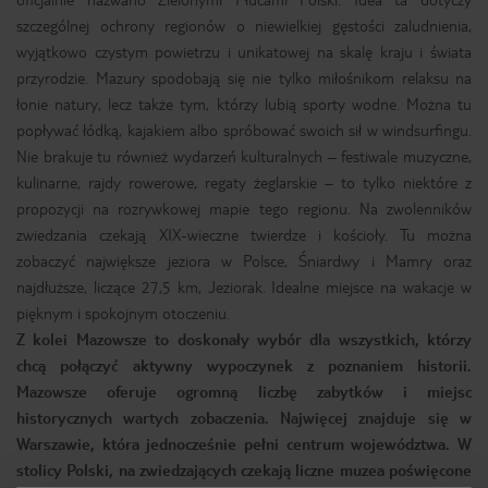
szczególnej ochrony regionów o niewielkiej gęstości zaludnienia,
wyjątkowo czystym powietrzu i unikatowej na skalę kraju i świata
przyrodzie. Mazury spodobają się nie tylko miłośnikom relaksu na
łonie natury, lecz także tym, którzy lubią sporty wodne. Można tu
popływać łódką, kajakiem albo spróbować swoich sił w windsurfingu.
Nie brakuje tu również wydarzeń kulturalnych – festiwale muzyczne,
kulinarne, rajdy rowerowe, regaty żeglarskie – to tylko niektóre z
propozycji na rozrywkowej mapie tego regionu. Na zwolenników
zwiedzania czekają XIX-wieczne twierdze i kościoły. Tu można
zobaczyć największe jeziora w Polsce, Śniardwy i Mamry oraz
najdłuższe, liczące 27,5 km, Jeziorak. Idealne miejsce na wakacje w
pięknym i spokojnym otoczeniu.
Z kolei Mazowsze to doskonały wybór dla wszystkich, którzy
chcą połączyć aktywny wypoczynek z poznaniem historii.
Mazowsze oferuje ogromną liczbę zabytków i miejsc
historycznych wartych zobaczenia. Najwięcej znajduje się w
Warszawie, która jednocześnie pełni centrum województwa. W
stolicy Polski, na zwiedzających czekają liczne muzea poświęcone