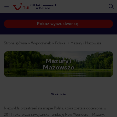
30
1
lat
|
numer
w Polsce
Pokaż wyszukiwarkę
Strona główna
Wypoczynek
Polska
Mazury i Mazowsze
Mazury i
Mazowsze
W skrócie
Niezwykła przestrzeń na mapie Polski, która została doceniona w
nute
2011 roku przez szwajcarską fundację New7Wonders – Mazury,