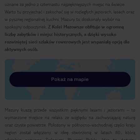
uznane za jedno z czternastu najpiękniejszych miejsc na świecie.
Warto tu przyjechać i zakochać się w rozległych jeziorach, lasach oraz
w pysznej regionalnej kuchni. Mazury to doskonały wybór na
spokojny odpoczynek.
Z Kolei Mazowsze obfituje w ogromną
liczbę zabytków i miejsc historycznych, a dzięki wysoko
rozwiniętej sieci szlaków rowerowych jest wspaniałą opcją dla
aktywnych osób.
Pokaż na mapie
Mazury kuszą przede wszystkim pięknymi lasami i jeziorami – to
wymarzone miejsce na relaks ze względu na zachwycającą naturę
oraz czyste powietrze. Położony w północno-wschodniej części kraju
region został włączony w ideę stworzoną w latach 80., którą
oficjalnie nazwano Zielonymi Płucami Polski. Idea ta dotyczy