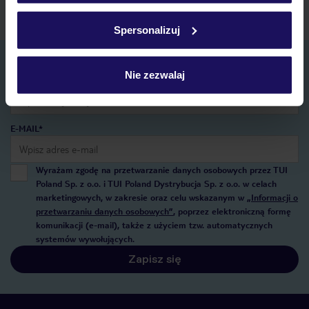
Szczegółowe informacje o plikach cookie znajdziesz
w
polityce plików cookies
oraz
polityce prywatności
.
Spersonalizuj
Zapisz się do newslettera
Nie zezwalaj
IMIĘ*
E-MAIL*
Wyrażam zgodę na przetwarzanie danych osobowych przez TUI
Poland Sp. z o.o. i TUI Poland Dystrybucja Sp. z o.o. w celach
marketingowych, w zakresie oraz celu wskazanym w
„Informacji o
przetwarzaniu danych osobowych”
, poprzez elektroniczną formę
komunikacji (e-mail), także z użyciem tzw. automatycznych
systemów wywołujących.
Zapisz się