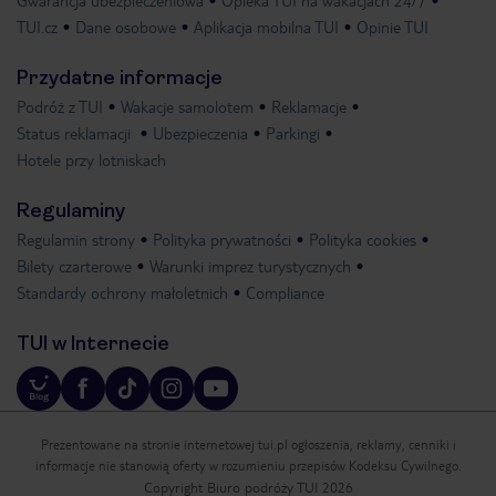
Gwarancja ubezpieczeniowa
Opieka TUI na wakacjach 24/7
TUI.cz
Dane osobowe
Aplikacja mobilna TUI
Opinie TUI
Przydatne informacje
Podróż z TUI
Wakacje samolotem
Reklamacje
Status reklamacji
Ubezpieczenia
Parkingi
Hotele przy lotniskach
Regulaminy
Regulamin strony
Polityka prywatności
Polityka cookies
Bilety czarterowe
Warunki imprez turystycznych
Standardy ochrony małoletnich
Compliance
TUI w Internecie
Prezentowane na stronie internetowej tui.pl ogłoszenia, reklamy, cenniki i
informacje nie stanowią oferty w rozumieniu przepisów Kodeksu Cywilnego.
Copyright Biuro podróży TUI 2026