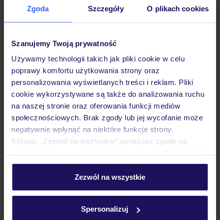
Zgoda
Szczegóły
O plikach cookies
Opinie
Szanujemy Twoją prywatność
Pokoje
Używamy technologii takich jak pliki cookie w celu
poprawy komfortu użytkowania strony oraz
personalizowania wyświetlanych treści i reklam. Pliki
Wyżywienie
cookie wykorzystywane są także do analizowania ruchu
na naszej stronie oraz oferowania funkcji mediów
społecznościowych. Brak zgody lub jej wycofanie może
Atrakcje
negatywnie wpłynąć na niektóre funkcje strony.
Klikając „Zezwól na wszystkie” wyrażasz zgodę na
umieszczenie wszystkich plików cookie. Możesz jednak
Ważne informacje
personalizować swój wybór wchodząc w zakładkę
„Szczegóły”
Zezwól na wszystkie
Szczegółowe informacje o plikach cookie znajdziesz
w
polityce plików cookies
oraz
polityce prywatności
.
Często zadawane pytania
Spersonalizuj