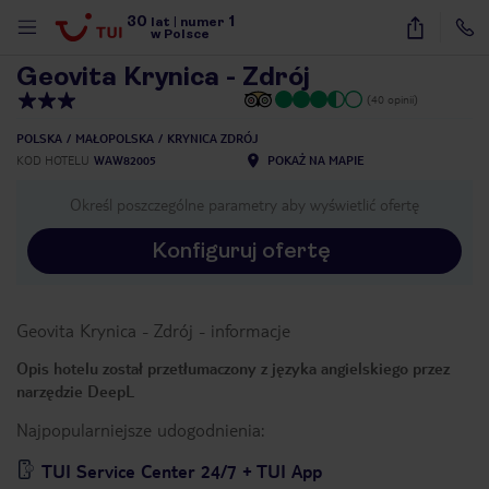
30
1
1
/
12
lat
|
numer
w Polsce
Geovita Krynica - Zdrój
(40 opinii)
POLSKA
MAŁOPOLSKA
KRYNICA ZDRÓJ
KOD HOTELU
WAW82005
POKAŻ NA MAPIE
Określ poszczególne parametry aby wyświetlić ofertę
Konfiguruj ofertę
Geovita Krynica - Zdrój
-
informacje
Opis hotelu został przetłumaczony z języka angielskiego przez
narzędzie DeepL
Najpopularniejsze udogodnienia:
nute
TUI Service Center 24/7 + TUI App