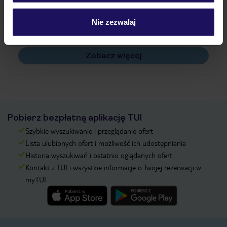
Jak zmienić uczestników/osobę zgłaszającą?
Czy w Hotelu będzie przedstawiciel TUI?
Nie zezwalaj
Na jakiej podstawie i gdzie otrzymam karty
pokładowe/bilety lotnicze?
Zobacz więcej
Pobierz bezpłatną aplikację TUI
Szybkie wyszukiwanie i przeglądanie ofert
Lista ulubionych ofert i możliwość ich udostępniania
Historia wyszukiwań i ostatnio oglądanych ofert
Kontakt z TUI i wszystkie informacje o Twojej rezerwacji w
myTUI