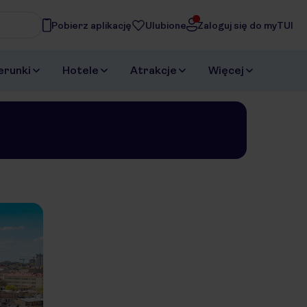
Pobierz aplikację
Ulubione
Zaloguj się do myTUI
asz
erunki
Hotele
Atrakcje
Więcej