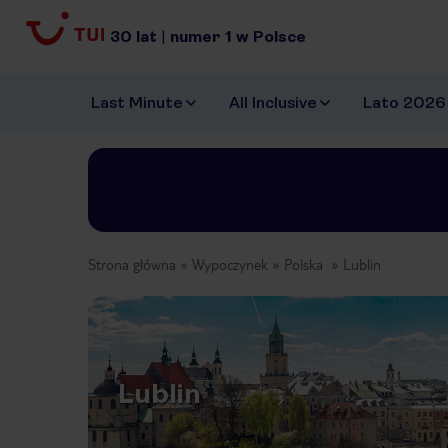
30
lat
|
numer
1
w Polsce
Last Minute
All Inclusive
Lato 2026
Strona główna
Wypoczynek
Polska
Lublin
Lublin