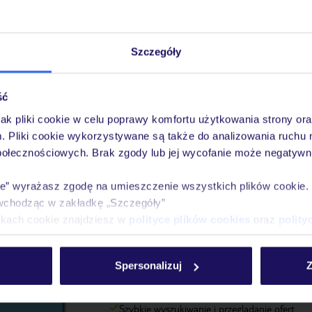
udynków, a
pragnących
alowidła
możliwość
o tematyce
 Natomiast
Szczegóły
e się także
m miejscu
 z
as
ść
az Kaplicą
li jeden z
ii jest
ą nazwę
jak pliki cookie w celu poprawy komfortu użytkowania strony or
ego tu
enicę;
m. Pliki cookie wykorzystywane są także do analizowania ruchu 
ca i
obecnie znajduje się tu bar.
połecznościowych. Brak zgody lub jej wycofanie może negatywni
winien
ienia
ie” wyrażasz zgodę na umieszczenie wszystkich plików cookie
wchodząc w zakładkę „Szczegóły”
ikach cookie znajdziesz w
polityce plików cookies
oraz
polity
Spersonalizuj
Z
Pobierz bezpłatną aplikację TUI
Szybkie wyszukiwanie i przeglądanie ofert