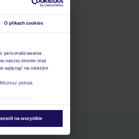
O plikach cookies
az personalizowania
na naszej stronie oraz
e wpłynąć na niektóre
. Możesz jednak
ce prywatności
.
ezwól na wszystkie