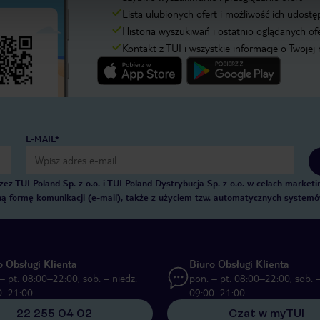
Lista ulubionych ofert i możliwość ich udostę
Historia wyszukiwań i ostatnio oglądanych of
Kontakt z TUI i wszystkie informacje o Twojej
E-MAIL*
 TUI Poland Sp. z o.o. i TUI Poland Dystrybucja Sp. z o.o. w celach marke
zną formę komunikacji (e-mail), także z użyciem tzw. automatycznych system
o Obsługi Klienta
Biuro Obsługi Klienta
– pt. 08:00–22:00, sob. – niedz.
pon. – pt. 08:00–22:00, sob. –
0–21:00
09:00–21:00
22 255 04 02
Czat w myTUI