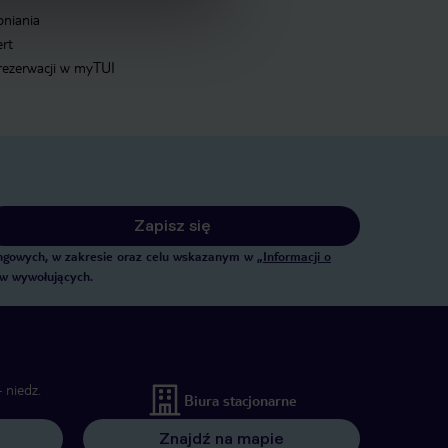
pniania
ert
 rezerwacji w myTUI
Zapisz się
tingowych, w zakresie oraz celu wskazanym w
„Informacji o
ów wywołujących.
 niedz.
Biura stacjonarne
Znajdź na mapie