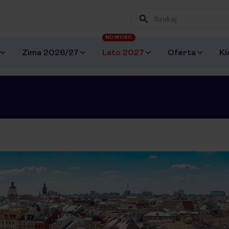
Wpisz frazę, której szuk
NOWOŚĆ
Zima 2026/27
Lato 2027
Oferta
Ki