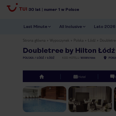
30
lat
|
numer
1
w Polsce
Last Minute
All Inclusive
Lato 2026
Strona główna
Wypoczynek
Polska
Łódź
Doubletre
Doubletree by Hilton Łódź
POLSKA
ŁÓDŹ
ŁÓDŹ
KOD HOTELU
WAW07006
POKA
Hotel
top
Previous slide