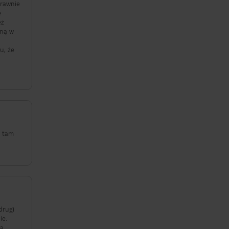
prawnie
e
eż
mną w
u, że
takt
ć,
 godzin
e tam
drugi
ie.
na