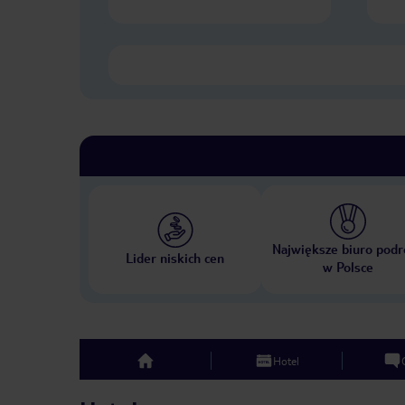
Największe biuro podr
Lider niskich cen
w Polsce
Hotel
top