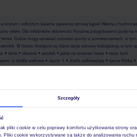
w krytym i odkrytym basenie zapewnia zdrową kąpiel. Wanna z hydrom
ytulny relaks. Dla miłośników aktywności fizycznej przygotowano jazdę na r
w tenisa. Goście mogą uprawiać rozmaite sporty w pomieszczeniach, w tym
 i aerobik. W hotelu dostępne są różne opcje odnowy biologicznej, w tym s
e.
tenis
siłownia
aerobik
jazda na rowerze: rower
tenis: kort
żem: w strefie wellness
sauny: 1
strefa wellness/spa
sauna fińska
epcja, sejf hotelowy: bezpłatnie
Winda
Basen: odkryty, podgrzewany
Szczegóły
wellness
Internet: WLAN/WiFi, w pomieszczeniach ogólnodostępnych: za
UI Card / VISA, MasterCard, American Express, Diners, EC
omowe: psy dozwolone: na zapytanie, koty dozwolone: na
ść
kingowe: Parking (w zależności od dostępności), niestrzeżony: za opłatą, 
jak pliki cookie w celu poprawy komfortu użytkowania strony or
ferencyjne: Sale konferencyjne: 1
Piętra: 10, Pokoje: 200
m. Pliki cookie wykorzystywane są także do analizowania ruchu 