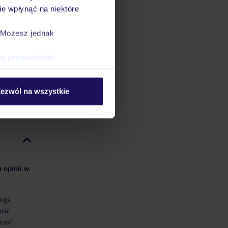
e wpłynąć na niektóre
. Możesz jednak
S i za
ce prywatności
.
datnych
ować
steśmy
ezwól na wszystkie
 opinii w
uga
ość
tość