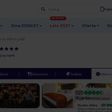
Pobi
Wpisz frazę, której szukasz
NOWOŚĆ
Zima 2026/27
Lato 2027
Oferta
Ki
e by Hilton Łódź
Ż NA MAPIE
Opinie
Wyżywienie
Atrakcje
Ważne i
+
34
Wyjątkowy
(
962
opinie
)
Wyjątkowy
Bardzo dobry
I was at this hotel with my
Pobyt w hotelu oceniam pozy
girlfriends. This is truly one of the
Profesjonalna obsługa oraz c