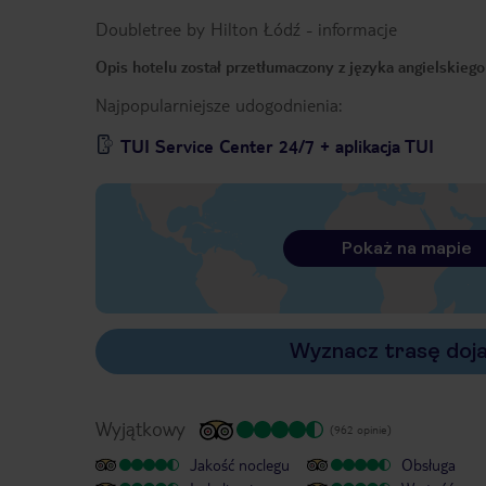
Doubletree by Hilton Łódź
-
informacje
Opis hotelu został przetłumaczony z języka angielskieg
Najpopularniejsze udogodnienia:
TUI Service Center 24/7 + aplikacja TUI
Pokaż na mapie
Wyznacz trasę doj
Wyjątkowy
(962 opinie)
Jakość noclegu
Obsługa