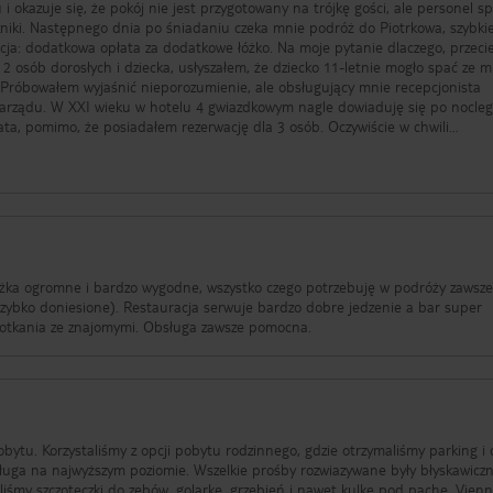
i okazuje się, że pokój nie jest przygotowany na trójkę gości, ale personel s
zniki. Następnego dnia po śniadaniu czeka mnie podróż do Piotrkowa, szybki
ja: dodatkowa opłata za dodatkowe łóżko. Na moje pytanie dlaczego, przeci
2 osób dorosłych i dziecka, usłyszałem, że dziecko 11-letnie mogło spać ze 
o. Próbowałem wyjaśnić nieporozumienie, ale obsługujący mnie recepcjonista
ie zarządu. W XXI wieku w hotelu 4 gwiazdkowym nagle dowiaduję się po nocleg
ata, pomimo, że posiadałem rezerwację dla 3 osób. Oczywiście w chwili
 też taka informacja by mnie zaskoczyła i zbulwersowała. Poprosiłem o kon
nie kierownictwo nie ma potrzeby wyjaśnienia problemu. Nauczka na przyszłoś
kolicy Piotrkowa za 50% ceny, którą zapłaciłem DoubleTree, bez marnowania 2
łóżka ogromne i bardzo wygodne, wszystko czego potrzebuję w podróży zawsz
rwuje bardzo dobre jedzenie a bar super
przekąski/posiłki na wieczorne spotkania ze znajomymi. Obsługa zawsze pomocna.
bytu. Korzystaliśmy z opcji pobytu rodzinnego, gdzie otrzymaliśmy parking i 
ługa na najwyższym poziomie. Wszelkie prośby rozwiazywane były błyskawiczn
iśmy szczoteczki do zębów, golarkę, grzebień i nawet kulkę pod pachę. Vien