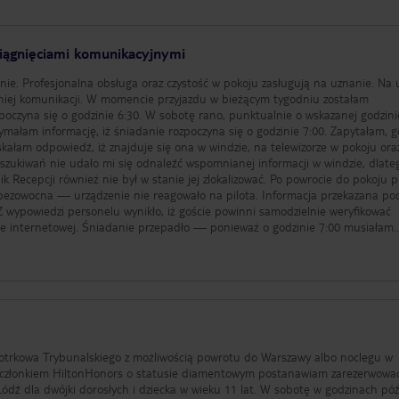
iągnięciami komunikacyjnymi
ie. Profesjonalna obsługa oraz czystość w pokoju zasługują na uznanie. Na
azdu w bieżącym tygodniu zostałam
poczyna się o godzinie 6:30. W sobotę rano, punktualnie o wskazanej godzini
m informację, iż śniadanie rozpoczyna się o godzinie 7:00. Zapytałam, gdzie
skałam odpowiedź, iż znajduje się ona w windzie, na telewizorze w pokoju ora
szukiwań nie udało mi się odnaleźć wspomnianej informacji w windzie, dlate
wnież nie był w stanie jej zlokalizować. Po powrocie do pokoju próba
— urządzenie nie reagowało na pilota. Informacja przekazana podczas
Z wypowiedzi personelu wynikło, iż goście powinni samodzielnie weryfikować
 ponieważ o godzinie 7:00 musiałam
ości skorzystania z opłaconego śniadania.
otrkowa Trybunalskiego z możliwością powrotu do Warszawy albo noclegu w
c członkiem HiltonHonors o statusie diamentowym postanawiam zarezerwowa
ódź dla dwójki dorosłych i dziecka w wieku 11 lat. W sobotę w godzinach pó