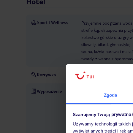
Hotel
Sport i Wellness
Przyjemnie podgrzana woda 
strefie kąpieli zapewnia prz
kolarstwo górskie oraz grę 
siłownię, bilard, gimnastykę
sauna, łaźnia parowa i masaż
twardy
wanna z hydromasa
Rozrywka
przedstawia
Wyposażenie
Otwarcie hotelu: 2013
Rec
Zgoda
kryty
Whirlpool: w strefie 
opłatą
Metody płatności: T
card/Maestro
Zwierzęta d
Szanujemy Twoją prywatno
zapytanie
Udogodnienia par
Używamy technologii takich 
za opłatą
Udogodnienia kon
wyświetlanych treści i rekla