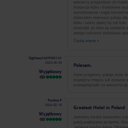
wieczorny przyjeżdżam do hotelu 
dostarcza łóżko i dodatkowe ręc
wymeldowanie i nagle konsternac
dokonałem rezerwacji pokoju dla 
łóżku i wtedy opłaty by nie był
stwierdził, że takie są ustalen
zostaje naliczona dodatkowa opł
zameldowania w sobotę wieczorem
Czytaj więcej
»
kierownictwo hotelu, ale widocz
lepiej korzystać z noclegów w o
na przejazdy tam i z powrotem.
Sightsee33679763133
2024-05-30
Polecam.
Wyjątkowy
Hotel przyjemny, pokoje duże, 
znajdę(na miejscu lub zostanie szybko doniesione). Restauracja se
Paulina P
2024-02-18
Greatest Hotel in Poland
Wyjątkowy
Jesteśmy bardzo zadowoleni z po
pokój praktycznie za darmo. Obs
Jedzenie bardzo dobre. Otrzymal