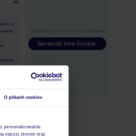
asażem w
owerze i
Oferta dla tego hotelu nie jest dostępna.
Sprawdź inne hotele
pa,
masaże
Basen:
O plikach cookies
garaż:
az personalizowania
na naszej stronie oraz