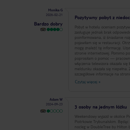
Monika G
2026-02-21
Pozytywny pobyt z niedoc
Bardzo dobry
Pobyt w hotelu oceniam pozytywn
zasługuje jednak brak odpowiedniej komunikacji. W momencie przyj
poinformowana, iż śniadanie roz
pojawiłam się w restauracji. Otrzymała
mogę znaleźć tę informację. Uzy
stronie internetowej. Pomimo po
poprosiłam o pomoc — pracownik Recepcji ró
włączenia telewizora okazała się bezowocna 
meldunku okazała się niepełna. 
szczegółowe informacje na stronie internetowej. Śniadanie przepadło —
opuścić hotel, nie miałam możliw
Czytaj więcej
»
Adam W
2024-09-23
3 osoby na jednym łóżku
Weekendowy wyjazd w okolice Pi
Piotrkowie Trybunalskim. Będą
nocleg w DoubleTree by Hilton Ł