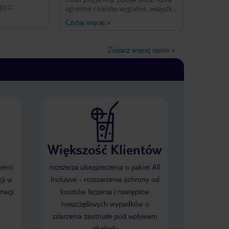
nie ma potrzeby wyjaśnienia
go z
problemu. Nauczka na przyszłość,
ogromne i bardzo wygodne, wszystko
lepiej korzystać z noclegów w okolicy
o Warszawy
czego potrzebuję w podróży zawsze
Piotrkowa za 50% ceny, którą
Czytaj więcej
»
wie
zapłaciłem DoubleTree, bez
tam znajdę(na miejscu lub zostanie
marnowania 2 godzin na przejazdy
złonkiem
szybko doniesione). Restauracja
tam i z powrotem.
e
serwuje bardzo dobre jedzenie a bar
Zobacz więcej opinii
»
wiam
super przekąski/posiłki na wieczorne
 DoubleTree
spotkania ze znajomymi. Obsługa
ki dorosłych i
zawsze pomocna.
. W sobotę w
orny
 okazuje się,
gotowany na
nel sprawnie
kowe ręczniki.
iadaniu czeka
wa, szybkie
Większość Klientów
onsternacja:
odatkowe
ienci
rozszerza ubezpieczenia o pakiet All
dlaczego,
ji w
Inclusive - rozszerzenie ochrony od
erwacji pokoju
dziecka,
nacji
kosztów leczenia i następstw
11-letnie
nieszczęśliwych wypadków o
żku i wtedy
zdarzenia zaistniałe pod wpływem
óbowałem
ie, ale
alkoholu