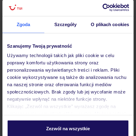
Zgoda
Szczegóły
O plikach cookies
Hotel
Szanujemy Twoją prywatność
Opinie
Używamy technologii takich jak pliki cookie w celu
poprawy komfortu użytkowania strony oraz
personalizowania wyświetlanych treści i reklam. Pliki
Pokoje
cookie wykorzystywane są także do analizowania ruchu
na naszej stronie oraz oferowania funkcji mediów
społecznościowych. Brak zgody lub jej wycofanie może
Wyżywienie
negatywnie wpłynąć na niektóre funkcje strony.
Klikając „Zezwól na wszystkie” wyrażasz zgodę na
umieszczenie wszystkich plików cookie. Możesz jednak
Atrakcje
personalizować swój wybór wchodząc w zakładkę
„Szczegóły”
Zezwól na wszystkie
Szczegółowe informacje o plikach cookie znajdziesz