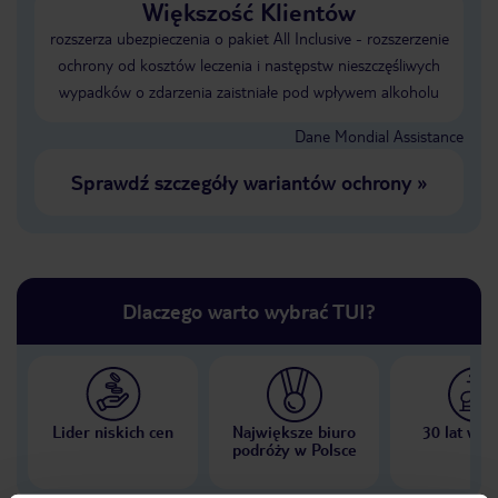
Większość Klientów
rozszerza ubezpieczenia o pakiet All Inclusive - rozszerzenie
ochrony od kosztów leczenia i następstw nieszczęśliwych
wypadków o zdarzenia zaistniałe pod wpływem alkoholu
Dane Mondial Assistance
Sprawdź szczegóły wariantów ochrony
»
Dlaczego warto wybrać TUI?
Lider niskich cen
Największe biuro
30 lat w P
podróży w Polsce