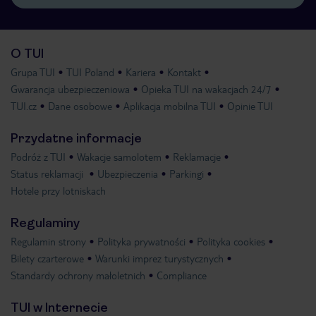
O TUI
Grupa TUI
TUI Poland
Kariera
Kontakt
Gwarancja ubezpieczeniowa
Opieka TUI na wakacjach 24/7
TUI.cz
Dane osobowe
Aplikacja mobilna TUI
Opinie TUI
Przydatne informacje
Podróż z TUI
Wakacje samolotem
Reklamacje
Status reklamacji
Ubezpieczenia
Parkingi
Hotele przy lotniskach
Regulaminy
Regulamin strony
Polityka prywatności
Polityka cookies
Bilety czarterowe
Warunki imprez turystycznych
Standardy ochrony małoletnich
Compliance
TUI w Internecie