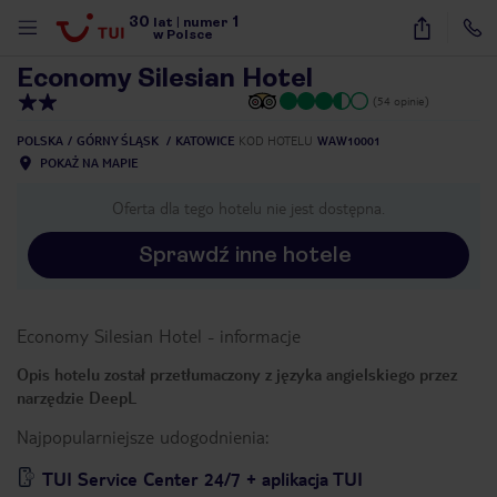
30
1
1
/
26
lat
|
numer
w Polsce
Economy Silesian Hotel
(54 opinie)
POLSKA
GÓRNY ŚLĄSK
KATOWICE
KOD HOTELU
WAW10001
POKAŻ NA MAPIE
Oferta dla tego hotelu nie jest dostępna.
Sprawdź inne hotele
Economy Silesian Hotel
-
informacje
Opis hotelu został przetłumaczony z języka angielskiego przez
narzędzie DeepL
Najpopularniejsze udogodnienia:
nute
TUI Service Center 24/7 + aplikacja TUI