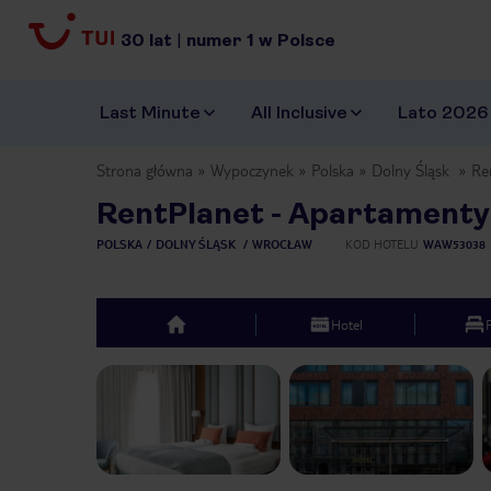
30
lat
|
numer
1
w Polsce
Last Minute
All Inclusive
Lato 2026
Strona główna
Wypoczynek
Polska
Dolny Śląsk
Re
RentPlanet - Apartament
POLSKA
DOLNY ŚLĄSK
WROCŁAW
KOD HOTELU
WAW53038
Hotel
top
Previous slide