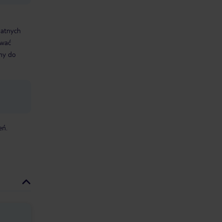
datnych
ować
śmy do
eń.