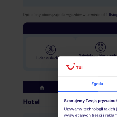
Opis oferty obowiązuje dla wyjazdów w terminie
od
1 list
Największe biuro podr
Lider niskich cen
w Polsce
Zgoda
Hotel
top
Hotel
Szanujemy Twoją prywatno
Używamy technologii takich 
wyświetlanych treści i rekla