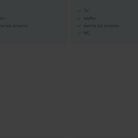
TV
fon
telefon
a lub prysznic
wanna lub prysznic
WC