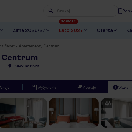
Pobi
Wpisz frazę, której szukasz
NOWOŚĆ
Zima 2026/27
Lato 2027
Oferta
Ki
ntPlanet - Apartamenty Centrum
y Centrum
POKAŻ NA MAPIE
Pokoje
Wyżywienie
Atrakcje
Ważne i
+
46