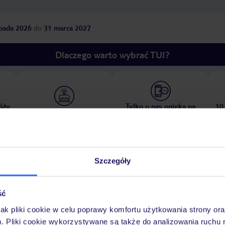
opada 2026
do
31 marca 2027
Dlaczego warto wybrać TUI?
óży
Tylko u nas opieka na
10
30 lat w Polsce
wakacjach 24/7
Szczegóły
Pokoje
Wyżywienie
Atrakcje
Ważne i
ść
jak pliki cookie w celu poprawy komfortu użytkowania strony or
m. Pliki cookie wykorzystywane są także do analizowania ruchu 