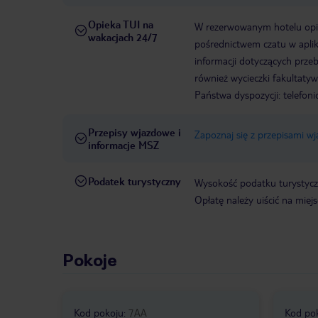
Opieka TUI na
W rezerwowanym hotelu opiek
wakacjach 24/7
pośrednictwem czatu w aplik
informacji dotyczących prze
również wycieczki fakultaty
Państwa dyspozycji: telefon
Przepisy wjazdowe i
Zapoznaj się z przepisami w
informacje MSZ
Podatek turystyczny
Wysokość podatku turystyczn
Opłatę należy uiścić na miej
Pokoje
Kod pokoju
:
7AA
Kod po