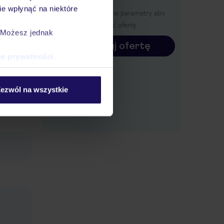
rwacja
e wpłynąć na niektóre
Określ poszczególne parametry aby
wyświetlić ofertę
. Możesz jednak
Konfiguruj ofertę
ce prywatności
.
ezwól na wszystkie