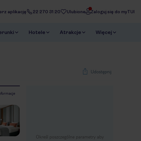
erz aplikację
22 270 31 20
Ulubione
Zaloguj się do myTUI
erunki
Hotele
Atrakcje
Więcej
Udostępnij
nformacje
1
/
52
Next slide
Określ poszczególne parametry aby