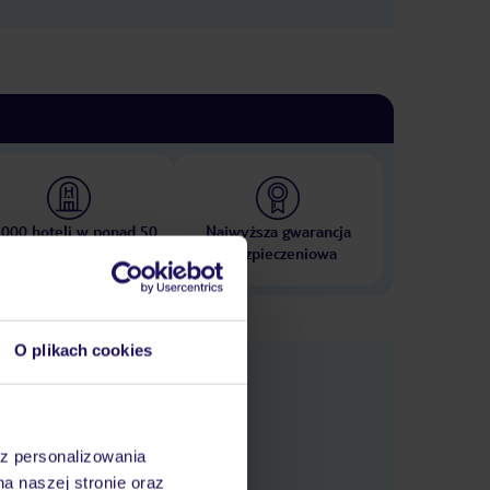
 000 hoteli w ponad 50
Najwyższa gwarancja
krajach
ubezpieczeniowa
O plikach cookies
nformacje
az personalizowania
na naszej stronie oraz