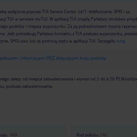
a wyłącznie poprzez TUI Service Center 24/7: telefonicznie, SMS i za
acji TUI w serwisie myTUI. W aplikacji TUI znajdą Państwo mnóstwo przy
biegu podróży i miejsca wypoczynku. Za jej pośrednictwem można rezerw
wne. Jeśli potrzebują Państwo kontaktu z TUI podczas wypoczynku, jeste
icznie, SMS-owo lub za pomocą czatu w aplikacji TUI. Szczegóły
tutaj
.
jazdowymi i informacjami MSZ dotyczącymi kraju podróży
.
ego zależy od miejsca zakwaterowania i wynosi od 3 do 6,70 PLN/os/dzi
scu, podczas zakwaterowania.
koju
:
7AB
Kod pokoju
:
7AC