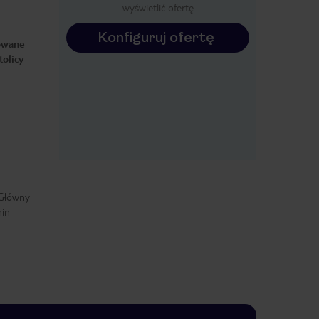
wyświetlić ofertę
Konfiguruj ofertę
zowane
tolicy
 Główny
min