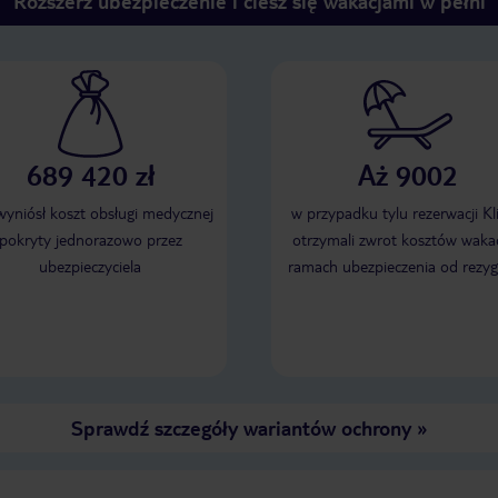
Rozszerz ubezpieczenie i ciesz się wakacjami w pełni
689 420 zł
Aż 9002
 wyniósł koszt obsługi medycznej
w przypadku tylu rezerwacji Kl
pokryty jednorazowo przez
otrzymali zwrot kosztów wakac
ubezpieczyciela
ramach ubezpieczenia od rezyg
Sprawdź szczegóły wariantów ochrony
»