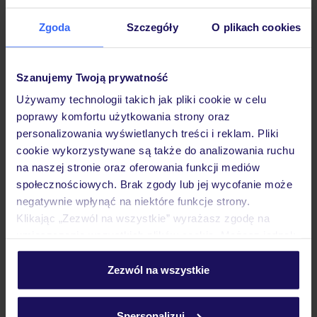
Hotel
Zgoda
Szczegóły
O plikach cookies
Opinie
Szanujemy Twoją prywatność
Używamy technologii takich jak pliki cookie w celu
Pokoje
poprawy komfortu użytkowania strony oraz
personalizowania wyświetlanych treści i reklam. Pliki
cookie wykorzystywane są także do analizowania ruchu
Wyżywienie
na naszej stronie oraz oferowania funkcji mediów
społecznościowych. Brak zgody lub jej wycofanie może
negatywnie wpłynąć na niektóre funkcje strony.
Atrakcje
Klikając „Zezwól na wszystkie” wyrażasz zgodę na
umieszczenie wszystkich plików cookie. Możesz jednak
personalizować swój wybór wchodząc w zakładkę
Ważne informacje
„Szczegóły”
Zezwól na wszystkie
Szczegółowe informacje o plikach cookie znajdziesz
w
polityce plików cookies
oraz
polityce prywatności
.
Spersonalizuj