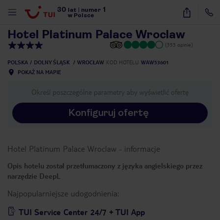
30
1
1
/
15
lat
|
numer
w Polsce
Hotel Platinum Palace Wroclaw
(353 opinie)
POLSKA
DOLNY ŚLĄSK
WROCŁAW
KOD HOTELU
WAW53601
POKAŻ NA MAPIE
Określ poszczególne parametry aby wyświetlić ofertę
Konfiguruj ofertę
Hotel Platinum Palace Wroclaw
-
informacje
Opis hotelu został przetłumaczony z języka angielskiego przez
narzędzie DeepL
Najpopularniejsze udogodnienia:
nute
TUI Service Center 24/7 + TUI App