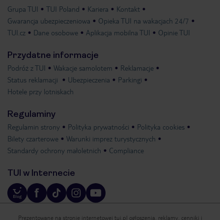
Grupa TUI
TUI Poland
Kariera
Kontakt
Gwarancja ubezpieczeniowa
Opieka TUI na wakacjach 24/7
TUI.cz
Dane osobowe
Aplikacja mobilna TUI
Opinie TUI
Przydatne informacje
Podróż z TUI
Wakacje samolotem
Reklamacje
Status reklamacji
Ubezpieczenia
Parkingi
Hotele przy lotniskach
Regulaminy
Regulamin strony
Polityka prywatności
Polityka cookies
Bilety czarterowe
Warunki imprez turystycznych
Standardy ochrony małoletnich
Compliance
TUI w Internecie
Prezentowane na stronie internetowej tui.pl ogłoszenia, reklamy, cenniki i