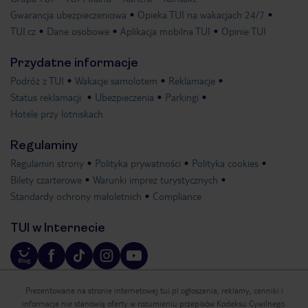
Gwarancja ubezpieczeniowa
Opieka TUI na wakacjach 24/7
TUI.cz
Dane osobowe
Aplikacja mobilna TUI
Opinie TUI
Przydatne informacje
Podróż z TUI
Wakacje samolotem
Reklamacje
Status reklamacji
Ubezpieczenia
Parkingi
Hotele przy lotniskach
Regulaminy
Regulamin strony
Polityka prywatności
Polityka cookies
Bilety czarterowe
Warunki imprez turystycznych
Standardy ochrony małoletnich
Compliance
TUI w Internecie
Prezentowane na stronie internetowej tui.pl ogłoszenia, reklamy, cenniki i
informacje nie stanowią oferty w rozumieniu przepisów Kodeksu Cywilnego.