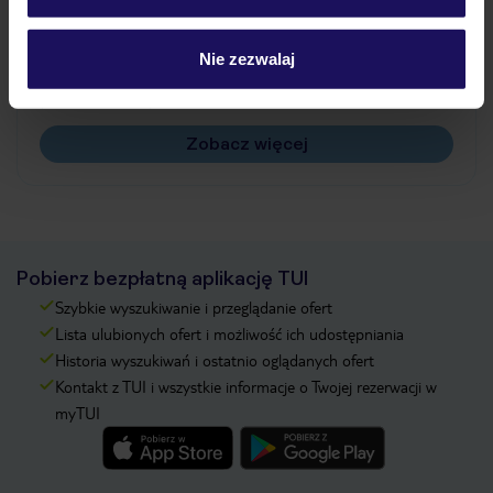
Jak zmienić uczestników/osobę zgłaszającą?
Czy w Hotelu będzie przedstawiciel TUI?
Nie zezwalaj
Na jakiej podstawie i gdzie otrzymam karty
pokładowe/bilety lotnicze?
Zobacz więcej
Pobierz bezpłatną aplikację TUI
Szybkie wyszukiwanie i przeglądanie ofert
Lista ulubionych ofert i możliwość ich udostępniania
Historia wyszukiwań i ostatnio oglądanych ofert
Kontakt z TUI i wszystkie informacje o Twojej rezerwacji w
myTUI