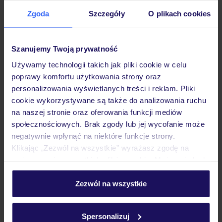
Zgoda
Szczegóły
O plikach cookies
Opinie
Szanujemy Twoją prywatność
Pokoje
Używamy technologii takich jak pliki cookie w celu
poprawy komfortu użytkowania strony oraz
personalizowania wyświetlanych treści i reklam. Pliki
Wyżywienie
cookie wykorzystywane są także do analizowania ruchu
na naszej stronie oraz oferowania funkcji mediów
społecznościowych. Brak zgody lub jej wycofanie może
negatywnie wpłynąć na niektóre funkcje strony.
Atrakcje
Klikając „Zezwól na wszystkie” wyrażasz zgodę na
umieszczenie wszystkich plików cookie. Możesz jednak
personalizować swój wybór wchodząc w zakładkę
Ważne informacje
„Szczegóły”
Zezwól na wszystkie
Szczegółowe informacje o plikach cookie znajdziesz
w
polityce plików cookies
oraz
polityce prywatności
.
Spersonalizuj
Często zadawane pytania