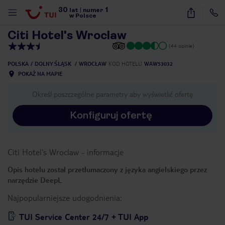
30
1
1
/
15
lat
|
numer
w Polsce
Citi Hotel's Wroclaw
(44 opinie)
POLSKA
DOLNY ŚLĄSK
WROCŁAW
KOD HOTELU
WAW53032
POKAŻ NA MAPIE
Określ poszczególne parametry aby wyświetlić ofertę
Konfiguruj ofertę
Citi Hotel's Wroclaw
-
informacje
Opis hotelu został przetłumaczony z języka angielskiego przez
narzędzie DeepL
Najpopularniejsze udogodnienia:
nute
TUI Service Center 24/7 + TUI App