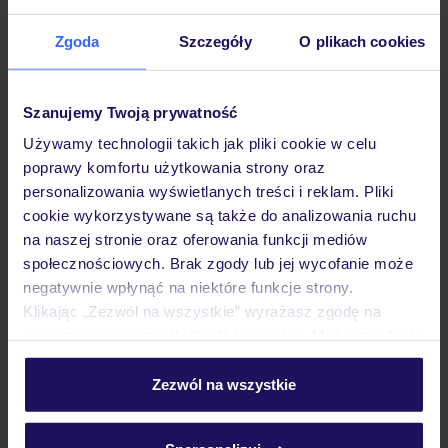
Zgoda
Szczegóły
O plikach cookies
Hotel
Szanujemy Twoją prywatność
Używamy technologii takich jak pliki cookie w celu
Pokoje
poprawy komfortu użytkowania strony oraz
personalizowania wyświetlanych treści i reklam. Pliki
cookie wykorzystywane są także do analizowania ruchu
Wyżywienie
na naszej stronie oraz oferowania funkcji mediów
społecznościowych. Brak zgody lub jej wycofanie może
negatywnie wpłynąć na niektóre funkcje strony.
Atrakcje
Klikając „Zezwól na wszystkie” wyrażasz zgodę na
umieszczenie wszystkich plików cookie. Możesz jednak
personalizować swój wybór wchodząc w zakładkę
Ważne informacje
„Szczegóły”
Zezwól na wszystkie
Szczegółowe informacje o plikach cookie znajdziesz
w
polityce plików cookies
oraz
polityce prywatności
.