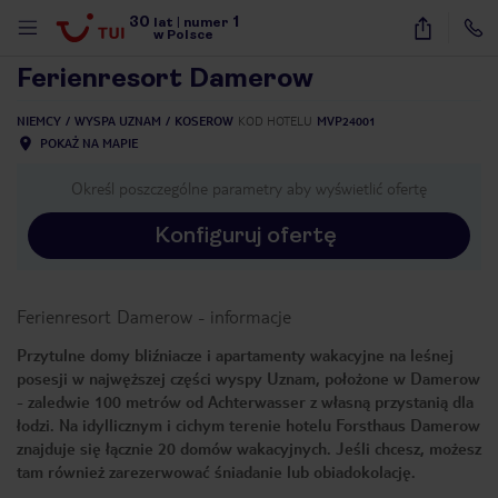
30
1
1
/
9
lat
|
numer
w Polsce
Ferienresort Damerow
NIEMCY
WYSPA UZNAM
KOSEROW
KOD HOTELU
MVP24001
POKAŻ NA MAPIE
Określ poszczególne parametry aby wyświetlić ofertę
Konfiguruj ofertę
Ferienresort Damerow
-
informacje
Przytulne domy bliźniacze i apartamenty wakacyjne na leśnej
posesji w najwęższej części wyspy Uznam, położone w Damerow
- zaledwie 100 metrów od Achterwasser z własną przystanią dla
łodzi. Na idyllicznym i cichym terenie hotelu Forsthaus Damerow
znajduje się łącznie 20 domów wakacyjnych. Jeśli chcesz, możesz
nute
tam również zarezerwować śniadanie lub obiadokolację.