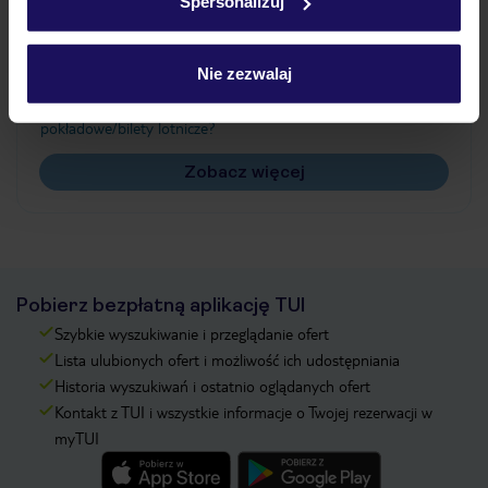
Spersonalizuj
Często zadawane pytania
Jak zmienić uczestników/osobę zgłaszającą?
Nie zezwalaj
Czy w Hotelu będzie przedstawiciel TUI?
Na jakiej podstawie i gdzie otrzymam karty
pokładowe/bilety lotnicze?
Zobacz więcej
Pobierz bezpłatną aplikację TUI
Szybkie wyszukiwanie i przeglądanie ofert
Lista ulubionych ofert i możliwość ich udostępniania
Historia wyszukiwań i ostatnio oglądanych ofert
Kontakt z TUI i wszystkie informacje o Twojej rezerwacji w
myTUI