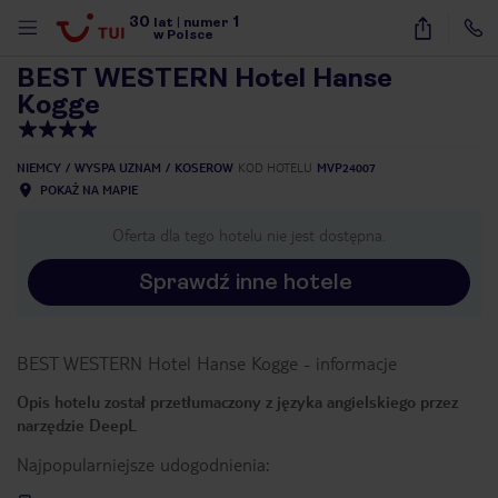
30
1
1
/
37
lat
|
numer
w Polsce
BEST WESTERN Hotel Hanse
Kogge
NIEMCY
WYSPA UZNAM
KOSEROW
KOD HOTELU
MVP24007
POKAŻ NA MAPIE
Oferta dla tego hotelu nie jest dostępna.
Sprawdź inne hotele
BEST WESTERN Hotel Hanse Kogge
-
informacje
Opis hotelu został przetłumaczony z języka angielskiego przez
narzędzie DeepL
Najpopularniejsze udogodnienia:
nute