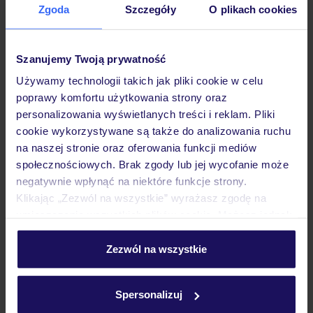
Zgoda
Szczegóły
O plikach cookies
Hotel
Szanujemy Twoją prywatność
Pokoje
Używamy technologii takich jak pliki cookie w celu
poprawy komfortu użytkowania strony oraz
personalizowania wyświetlanych treści i reklam. Pliki
Wyżywienie
cookie wykorzystywane są także do analizowania ruchu
na naszej stronie oraz oferowania funkcji mediów
społecznościowych. Brak zgody lub jej wycofanie może
Atrakcje
negatywnie wpłynąć na niektóre funkcje strony.
Klikając „Zezwól na wszystkie” wyrażasz zgodę na
umieszczenie wszystkich plików cookie. Możesz jednak
Ważne informacje
personalizować swój wybór wchodząc w zakładkę
„Szczegóły”
Zezwól na wszystkie
Szczegółowe informacje o plikach cookie znajdziesz
w
polityce plików cookies
oraz
polityce prywatności
.
Często zadawane pytania
Spersonalizuj
Jak zmienić uczestników/osobę zgłaszającą?