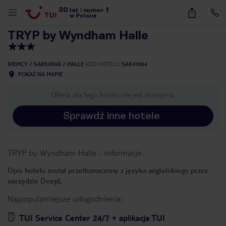
30
1
1
/
40
lat
|
numer
w Polsce
TRYP by Wyndham Halle
NIEMCY
SAKSONIA
HALLE
KOD HOTELU
SAX47004
POKAŻ NA MAPIE
Oferta dla tego hotelu nie jest dostępna.
Sprawdź inne hotele
TRYP by Wyndham Halle
-
informacje
Opis hotelu został przetłumaczony z języka angielskiego przez
narzędzie DeepL
Najpopularniejsze udogodnienia:
nute
TUI Service Center 24/7 + aplikacja TUI