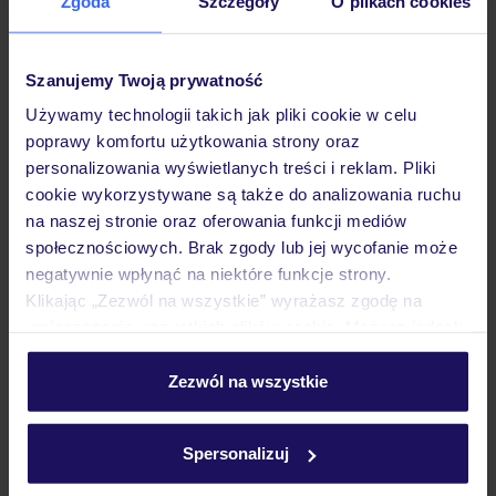
Hotel
Zgoda
Szczegóły
O plikach cookies
Szanujemy Twoją prywatność
Pokoje
Używamy technologii takich jak pliki cookie w celu
poprawy komfortu użytkowania strony oraz
Wyżywienie
personalizowania wyświetlanych treści i reklam. Pliki
cookie wykorzystywane są także do analizowania ruchu
na naszej stronie oraz oferowania funkcji mediów
Atrakcje
społecznościowych. Brak zgody lub jej wycofanie może
negatywnie wpłynąć na niektóre funkcje strony.
Klikając „Zezwól na wszystkie” wyrażasz zgodę na
umieszczenie wszystkich plików cookie. Możesz jednak
Ważne informacje
personalizować swój wybór wchodząc w zakładkę
„Szczegóły”
Zezwól na wszystkie
Szczegółowe informacje o plikach cookie znajdziesz
Często zadawane pytania
w
polityce plików cookies
oraz
polityce prywatności
.
Spersonalizuj
Jak zmienić uczestników/osobę zgłaszającą?
Czy w Hotelu będzie przedstawiciel TUI?