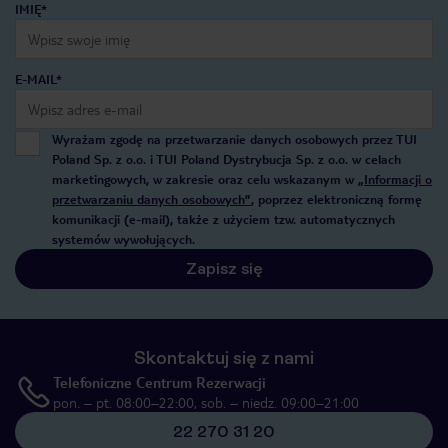
IMIĘ*
E-MAIL*
Wyrażam zgodę na przetwarzanie danych osobowych przez TUI
Poland Sp. z o.o. i TUI Poland Dystrybucja Sp. z o.o. w celach
marketingowych, w zakresie oraz celu wskazanym w
„Informacji o
przetwarzaniu danych osobowych”
, poprzez elektroniczną formę
komunikacji (e-mail), także z użyciem tzw. automatycznych
systemów wywołujących.
Zapisz się
Skontaktuj się z nami
Telefoniczne Centrum Rezerwacji
pon. – pt. 08:00–22:00, sob. – niedz. 09:00–21:00
22 270 31 20