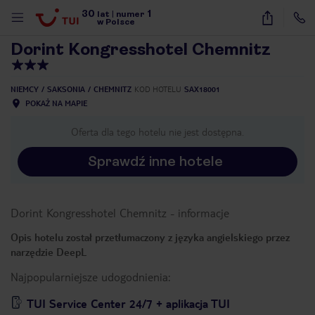
30
1
1
/
40
lat
|
numer
w Polsce
Dorint Kongresshotel Chemnitz
NIEMCY
SAKSONIA
CHEMNITZ
KOD HOTELU
SAX18001
POKAŻ NA MAPIE
Oferta dla tego hotelu nie jest dostępna.
Sprawdź inne hotele
Dorint Kongresshotel Chemnitz
-
informacje
Opis hotelu został przetłumaczony z języka angielskiego przez
narzędzie DeepL
Najpopularniejsze udogodnienia:
nute
TUI Service Center 24/7 + aplikacja TUI