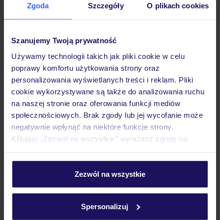
Zgoda
Szczegóły
O plikach cookies
Hotel
Szanujemy Twoją prywatność
Pokoje
Używamy technologii takich jak pliki cookie w celu
poprawy komfortu użytkowania strony oraz
personalizowania wyświetlanych treści i reklam. Pliki
Wyżywienie
cookie wykorzystywane są także do analizowania ruchu
na naszej stronie oraz oferowania funkcji mediów
społecznościowych. Brak zgody lub jej wycofanie może
Atrakcje
negatywnie wpłynąć na niektóre funkcje strony.
Klikając „Zezwól na wszystkie” wyrażasz zgodę na
umieszczenie wszystkich plików cookie. Możesz jednak
Ważne informacje
personalizować swój wybór wchodząc w zakładkę
„Szczegóły”
Zezwól na wszystkie
Szczegółowe informacje o plikach cookie znajdziesz
w
polityce plików cookies
oraz
polityce prywatności
.
Często zadawane pytania
Spersonalizuj
Jak zmienić uczestników/osobę zgłaszającą?