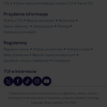
TUI.cz
Dane osobowe
Aplikacja mobilna TUI
Opinie TUI
Przydatne informacje
Podróż z TUI
Wakacje samolotem
Reklamacje
Status reklamacji
Ubezpieczenia
Parkingi
Hotele przy lotniskach
Regulaminy
Regulamin strony
Polityka prywatności
Polityka cookies
Bilety czarterowe
Warunki imprez turystycznych
Standardy ochrony małoletnich
Compliance
TUI w Internecie
Prezentowane na stronie internetowej tui.pl ogłoszenia, reklamy, cenniki i
informacje nie stanowią oferty w rozumieniu przepisów Kodeksu Cywilnego.
Copyright Biuro podróży TUI 2026