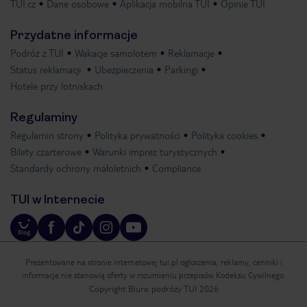
TUI.cz
Dane osobowe
Aplikacja mobilna TUI
Opinie TUI
Przydatne informacje
Podróż z TUI
Wakacje samolotem
Reklamacje
Status reklamacji
Ubezpieczenia
Parkingi
Hotele przy lotniskach
Regulaminy
Regulamin strony
Polityka prywatności
Polityka cookies
Bilety czarterowe
Warunki imprez turystycznych
Standardy ochrony małoletnich
Compliance
TUI w Internecie
Prezentowane na stronie internetowej tui.pl ogłoszenia, reklamy, cenniki i
informacje nie stanowią oferty w rozumieniu przepisów Kodeksu Cywilnego.
Copyright Biuro podróży TUI 2026