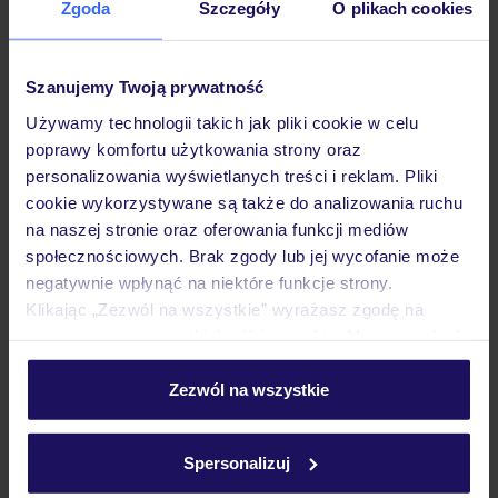
Zgoda
Szczegóły
O plikach cookies
Szanujemy Twoją prywatność
Hotel
Używamy technologii takich jak pliki cookie w celu
poprawy komfortu użytkowania strony oraz
personalizowania wyświetlanych treści i reklam. Pliki
Wyżywienie
cookie wykorzystywane są także do analizowania ruchu
na naszej stronie oraz oferowania funkcji mediów
społecznościowych. Brak zgody lub jej wycofanie może
Atrakcje
negatywnie wpłynąć na niektóre funkcje strony.
Klikając „Zezwól na wszystkie” wyrażasz zgodę na
umieszczenie wszystkich plików cookie. Możesz jednak
Ważne informacje
personalizować swój wybór wchodząc w zakładkę
„Szczegóły”
Zezwól na wszystkie
Szczegółowe informacje o plikach cookie znajdziesz
w
polityce plików cookies
oraz
polityce prywatności
.
Często zadawane pytania
Spersonalizuj
Jak zmienić uczestników/osobę zgłaszającą?