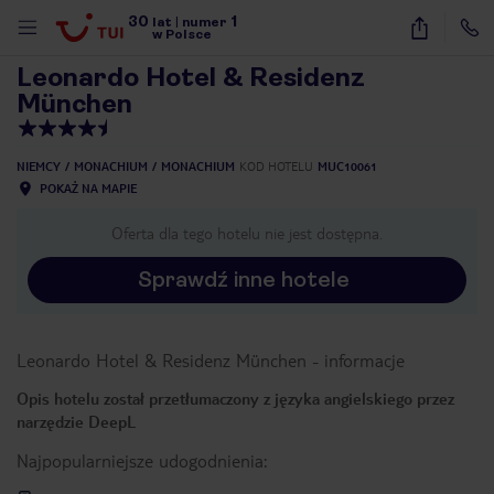
30
1
1
/
7
lat
|
numer
w Polsce
Leonardo Hotel & Residenz
München
NIEMCY
MONACHIUM
MONACHIUM
KOD HOTELU
MUC10061
POKAŻ NA MAPIE
Oferta dla tego hotelu nie jest dostępna.
Sprawdź inne hotele
Leonardo Hotel & Residenz München
-
informacje
Opis hotelu został przetłumaczony z języka angielskiego przez
narzędzie DeepL
Najpopularniejsze udogodnienia:
nute