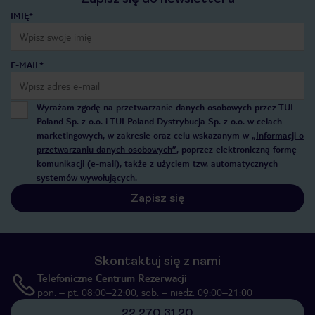
IMIĘ*
E-MAIL*
Wyrażam zgodę na przetwarzanie danych osobowych przez TUI
Poland Sp. z o.o. i TUI Poland Dystrybucja Sp. z o.o. w celach
marketingowych, w zakresie oraz celu wskazanym w
„Informacji o
przetwarzaniu danych osobowych”
, poprzez elektroniczną formę
komunikacji (e-mail), także z użyciem tzw. automatycznych
systemów wywołujących.
Zapisz się
Skontaktuj się z nami
Telefoniczne Centrum Rezerwacji
pon. – pt. 08:00–22:00, sob. – niedz. 09:00–21:00
22 270 31 20