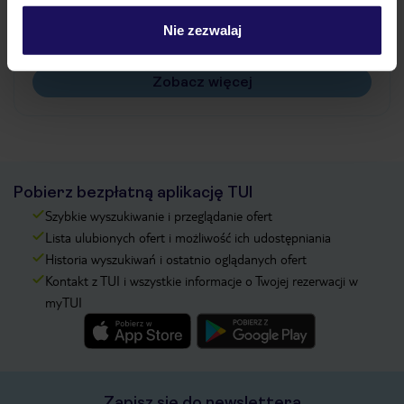
Czy w Hotelu będzie przedstawiciel TUI?
Nie zezwalaj
Na jakiej podstawie i gdzie otrzymam karty
pokładowe/bilety lotnicze?
Zobacz więcej
Pobierz bezpłatną aplikację TUI
Szybkie wyszukiwanie i przeglądanie ofert
Lista ulubionych ofert i możliwość ich udostępniania
Historia wyszukiwań i ostatnio oglądanych ofert
Kontakt z TUI i wszystkie informacje o Twojej rezerwacji w
myTUI
Zapisz się do newslettera