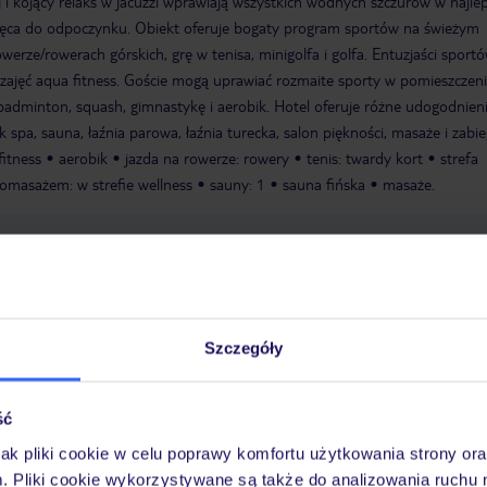
 i kojący relaks w jacuzzi wprawiają wszystkich wodnych szczurów w najle
chęca do odpoczynku. Obiekt oferuje bogaty program sportów na świeżym
werze/rowerach górskich, grę w tenisa, minigolfa i golfa. Entuzjaści sport
ajęć aqua fitness. Goście mogą uprawiać rozmaite sporty w pomieszczeni
 badminton, squash, gimnastykę i aerobik. Hotel oferuje różne udogodnien
k spa, sauna, łaźnia parowa, łaźnia turecka, salon piękności, masaże i zabie
fitness
aerobik
jazda na rowerze: rowery
tenis: twardy kort
strefa
omasażem: w strefie wellness
sauny: 1
sauna fińska
masaże.
atni remont generalny: 2008
Recepcja, sejf hotelowy:
 taras słoneczny
Basen: odkryty
Basen: kryty
Jacuzzi: w strefie
iFi, w miejsca ogólnodostępne: bezpłatnie
Formy płatności : TUI Card /
s, Diners, EC card/Maestro
Parking: Parking (w zależności od dostępnoś
Szczegóły
wości spotkań: Sale konferencyjne: 1
Piętra: 3, pokoje: 72
ść
jak pliki cookie w celu poprawy komfortu użytkowania strony or
a wyłącznie poprzez TUI Service Center 24/7: mailowo, telefonicznie, SM
m. Pliki cookie wykorzystywane są także do analizowania ruchu 