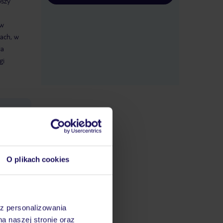
pszy
ów
ach, w
ia
gi
 VISA,
ci),
O plikach cookies
az personalizowania
S i za
na naszej stronie oraz