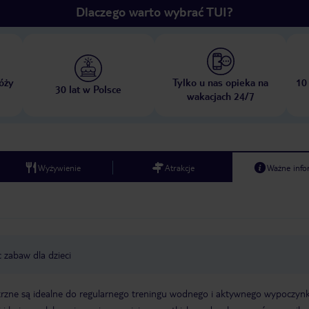
Dlaczego warto wybrać TUI?
óży
Tylko u nas opieka na
10
30 lat w Polsce
wakacjach 24/7
Wyżywienie
Atrakcje
Ważne info
c zabaw dla dzieci
rzne są idealne do regularnego treningu wodnego i aktywnego wypoczynk