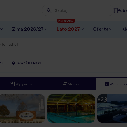
Pobi
Wpisz frazę, której szukasz
NOWOŚĆ
Zima 2026/27
Lato 2027
Oferta
Ki
Idingshof
01
POKAŻ NA MAPIE
Wyżywienie
Atrakcje
Ważne info
+
23