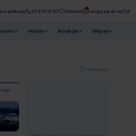
erz aplikację
22 270 31 20
Ulubione
Zaloguj się do myTUI
erunki
Hotele
Atrakcje
Więcej
Udostępnij
rmacje
1
/
29
Next slide
Oferta dla tego hotelu nie jest dostępna.