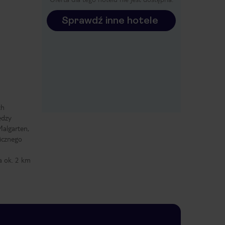
Sprawdź inne hotele
ch
ędzy
Malgarten,
icznego
a ok. 2 km