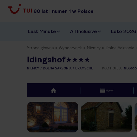
30
lat
|
numer
1
w Polsce
Last Minute
All Inclusive
Lato 2026
Strona główna
Wypoczynek
Niemcy
Dolna Saksonia
Idingshof
NIEMCY
DOLNA SAKSONIA
BRAMSCHE
KOD HOTELU
NDS050
Hotel
top
Previous slide