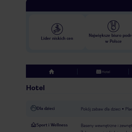
Największe biuro podr
Lider niskich cen
w Polsce
Hotel
top
Hotel
Dla dzieci
Pokój zabaw dla dzieci
Pla
Sport i Wellness
Baseny wewnętrzne i zewnęt