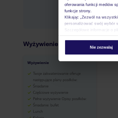
pośrednictwem czatu w aplik
oferowania funkcji mediów s
informacji dotyczących prze
funkcje strony.
również wycieczki fakultaty
Klikając „Zezwól na wszystk
do Państwa dyspozycji telef
personalizować swój wybór 
Szczegółowe informacje o pl
Wyżywienie
Nie zezwalaj
Wyżywienie
Twoje zakwaterowanie oferuje
następujące plany posiłków:
Śniadanie
Częściowe wyżywienie
Pełne wyżywienie Opisy posiłków:
Śniadanie: bufet
Lunch
Kolacja