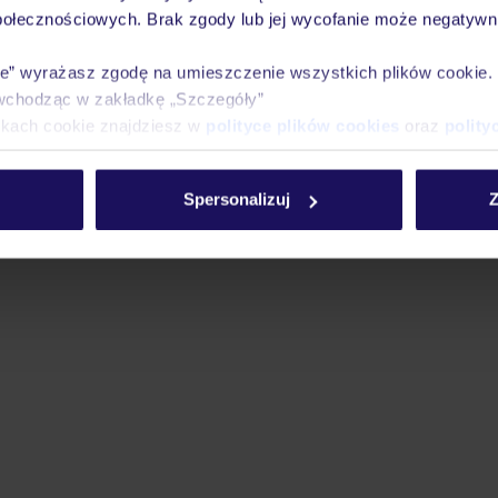
acji TUI w serwisie myTUI. W aplikacji TUI znajdą Państwo mnóstwo przy
połecznościowych. Brak zgody lub jej wycofanie może negatywni
biegu podróży i miejsca wypoczynku. Za jej pośrednictwem można rezerw
wne. Jeśli potrzebują Państwo naszej pomocy TUI podczas wypoczynku, je
ie” wyrażasz zgodę na umieszczenie wszystkich plików cookie
onicznie oraz sms-owo. Szczegóły
tutaj
.
wchodząc w zakładkę „Szczegóły”
ikach cookie znajdziesz w
polityce plików cookies
oraz
polity
Spersonalizuj
Z