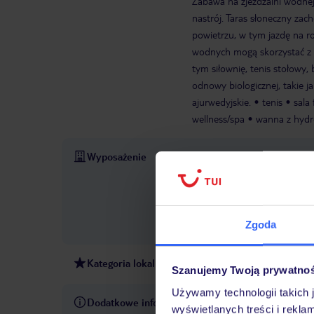
Zabawa na zjeżdżalni wodnej
nastrój. Taras słoneczny za
powietrzu, w tym jazdę na ro
wodnych mogą skorzystać z z
tym siłownię, tenis stołowy,
odnowy biologicznej, takie ja
ajurwedyjskie.
tenis
sala 
wellness/spa
wanna z hydr
Wyposażenie
Otwarcie hotelu: 1949
Ost
bezpłatnie
Winda
Ogród,
wellness
Internet: WLAN/W
MasterCard, American Expres
Zgoda
niestrzeżony: płatny
Możli
Kategoria lokalna
4 gwiazdki
Szanujemy Twoją prywatno
Używamy technologii takich 
Dodatkowe informacje
W rezerwowanym hotelu opiek
wyświetlanych treści i rekla