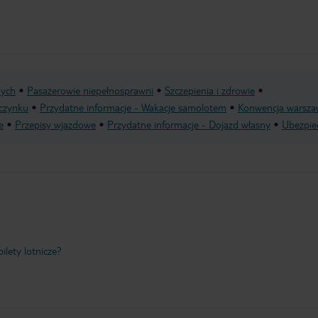
nych
Pasażerowie niepełnosprawni
Szczepienia i zdrowie
czynku
Przydatne informacje - Wakacje samolotem
Konwencja warsza
e
Przepisy wjazdowe
Przydatne informacje - Dojazd własny
Ubezpie
ilety lotnicze?