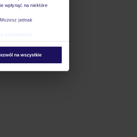
datnych
e wpłynąć na niektóre
ować
steśmy
. Możesz jednak
ce prywatności
.
ezwól na wszystkie