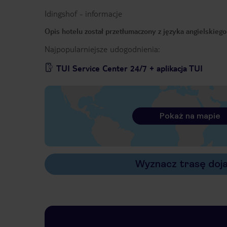
Idingshof
-
informacje
Opis hotelu został przetłumaczony z języka angielskieg
Najpopularniejsze udogodnienia:
TUI Service Center 24/7 + aplikacja TUI
Pokaż na mapie
Wyznacz trasę doj