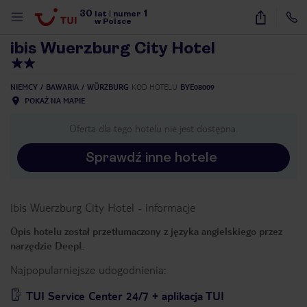
30
1
1
/
40
lat
|
numer
w Polsce
ibis Wuerzburg City Hotel
NIEMCY
BAWARIA
WÜRZBURG
KOD HOTELU
BYE08009
POKAŻ NA MAPIE
Oferta dla tego hotelu nie jest dostępna.
Sprawdź inne hotele
ibis Wuerzburg City Hotel
-
informacje
Opis hotelu został przetłumaczony z języka angielskiego przez
narzędzie DeepL
Najpopularniejsze udogodnienia:
nute
TUI Service Center 24/7 + aplikacja TUI