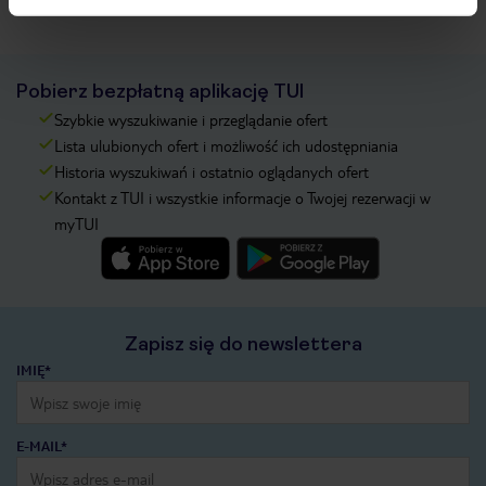
Pobierz bezpłatną aplikację TUI
Szybkie wyszukiwanie i przeglądanie ofert
Lista ulubionych ofert i możliwość ich udostępniania
Historia wyszukiwań i ostatnio oglądanych ofert
Kontakt z TUI i wszystkie informacje o Twojej rezerwacji w
myTUI
Zapisz się do newslettera
IMIĘ*
E-MAIL*