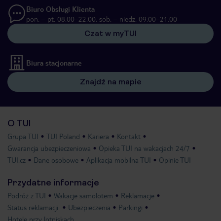
Biuro Obsługi Klienta
pon. – pt. 08:00–22:00, sob. – niedz. 09:00–21:00
Czat w myTUI
Biura stacjonarne
Znajdź na mapie
O TUI
Grupa TUI
TUI Poland
Kariera
Kontakt
Gwarancja ubezpieczeniowa
Opieka TUI na wakacjach 24/7
TUI.cz
Dane osobowe
Aplikacja mobilna TUI
Opinie TUI
Przydatne informacje
Podróż z TUI
Wakacje samolotem
Reklamacje
Status reklamacji
Ubezpieczenia
Parkingi
Hotele przy lotniskach