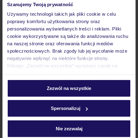
Szanujemy Twoją prywatność
Wyżywienie
Używamy technologii takich jak pliki cookie w celu
poprawy komfortu użytkowania strony oraz
personalizowania wyświetlanych treści i reklam. Pliki
Atrakcje
cookie wykorzystywane są także do analizowania ruchu
na naszej stronie oraz oferowania funkcji mediów
społecznościowych. Brak zgody lub jej wycofanie może
Ważne informacje
negatywnie wpłynąć na niektóre funkcje strony.
Klikając „Zezwól na wszystkie” wyrażasz zgodę na
umieszczenie wszystkich plików cookie. Możesz jednak
personalizować swój wybór wchodząc w zakładkę
Często zadawane pytania
„Szczegóły”
Zezwól na wszystkie
Jak zmienić uczestników/osobę zgłaszającą?
Szczegółowe informacje o plikach cookie znajdziesz
Czy w Hotelu będzie przedstawiciel TUI?
w
polityce plików cookies
oraz
polityce prywatności
.
Spersonalizuj
Na jakiej podstawie i gdzie otrzymam karty
pokładowe/bilety lotnicze?
Zobacz więcej
Nie zezwalaj