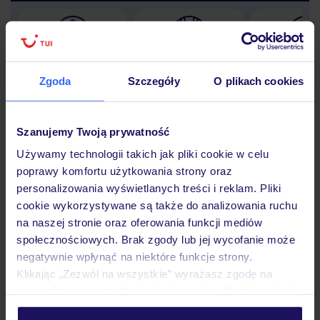
Lider niskich cen
Największe biuro
30 lat w P
podróży w Polsce
Zgoda
Szczegóły
O plikach cookies
Szanujemy Twoją prywatność
Używamy technologii takich jak pliki cookie w celu
Hotel
poprawy komfortu użytkowania strony oraz
personalizowania wyświetlanych treści i reklam. Pliki
cookie wykorzystywane są także do analizowania ruchu
Pokoje
na naszej stronie oraz oferowania funkcji mediów
społecznościowych. Brak zgody lub jej wycofanie może
negatywnie wpłynąć na niektóre funkcje strony.
Wyżywienie
Klikając „Zezwól na wszystkie” wyrażasz zgodę na
umieszczenie wszystkich plików cookie. Możesz jednak
personalizować swój wybór wchodząc w zakładkę