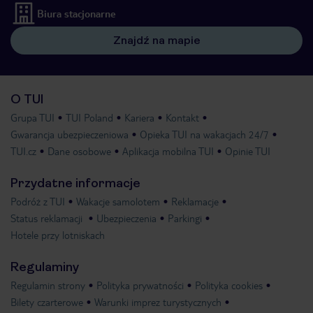
Biura stacjonarne
Znajdź na mapie
O TUI
Grupa TUI
TUI Poland
Kariera
Kontakt
Gwarancja ubezpieczeniowa
Opieka TUI na wakacjach 24/7
TUI.cz
Dane osobowe
Aplikacja mobilna TUI
Opinie TUI
Przydatne informacje
Podróż z TUI
Wakacje samolotem
Reklamacje
Status reklamacji
Ubezpieczenia
Parkingi
Hotele przy lotniskach
Regulaminy
Regulamin strony
Polityka prywatności
Polityka cookies
Bilety czarterowe
Warunki imprez turystycznych