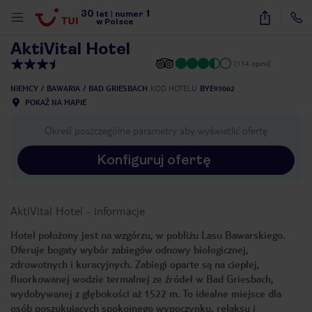
30
1
1
/
35
lat
|
numer
w Polsce
AktiVital Hotel
(114 opinii)
NIEMCY
BAWARIA
BAD GRIESBACH
KOD HOTELU
BYE93062
POKAŻ NA MAPIE
Określ poszczególne parametry aby wyświetlić ofertę
Konfiguruj ofertę
AktiVital Hotel
-
informacje
Hotel położony jest na wzgórzu, w pobliżu Lasu Bawarskiego.
Oferuje bogaty wybór zabiegów odnowy biologicznej,
zdrowotnych i kuracyjnych. Zabiegi oparte są na ciepłej,
fluorkowanej wodzie termalnej ze źródeł w Bad Griesbach,
wydobywanej z głębokości aż 1522 m. To idealne miejsce dla
nute
osób poszukujących spokojnego wypoczynku, relaksu i