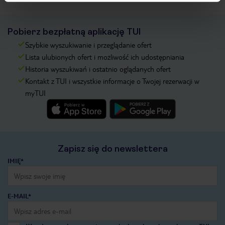
Pobierz bezpłatną aplikację TUI
Szybkie wyszukiwanie i przeglądanie ofert
Lista ulubionych ofert i możliwość ich udostępniania
Historia wyszukiwań i ostatnio oglądanych ofert
Kontakt z TUI i wszystkie informacje o Twojej rezerwacji w
myTUI
Zapisz się do newslettera
IMIĘ*
E-MAIL*