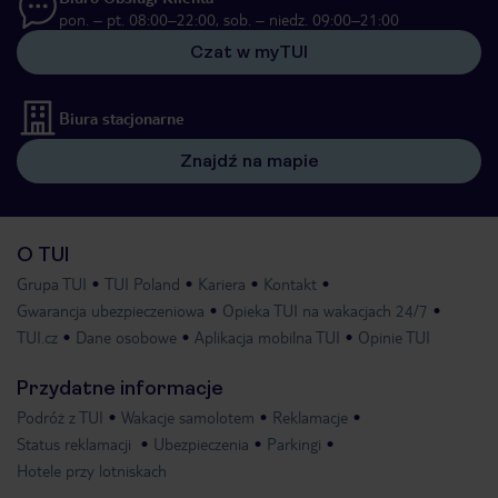
pon. – pt. 08:00–22:00, sob. – niedz. 09:00–21:00
Czat w myTUI
Biura stacjonarne
Znajdź na mapie
O TUI
Grupa TUI
TUI Poland
Kariera
Kontakt
Gwarancja ubezpieczeniowa
Opieka TUI na wakacjach 24/7
TUI.cz
Dane osobowe
Aplikacja mobilna TUI
Opinie TUI
Przydatne informacje
Podróż z TUI
Wakacje samolotem
Reklamacje
Status reklamacji
Ubezpieczenia
Parkingi
Hotele przy lotniskach