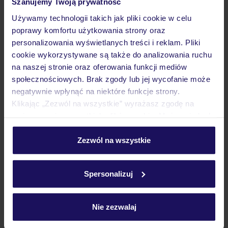
Szanujemy Twoją prywatność
Wyżywienie
Używamy technologii takich jak pliki cookie w celu
poprawy komfortu użytkowania strony oraz
personalizowania wyświetlanych treści i reklam. Pliki
Atrakcje
cookie wykorzystywane są także do analizowania ruchu
na naszej stronie oraz oferowania funkcji mediów
społecznościowych. Brak zgody lub jej wycofanie może
Ważne informacje
negatywnie wpłynąć na niektóre funkcje strony.
Klikając „Zezwól na wszystkie” wyrażasz zgodę na
umieszczenie wszystkich plików cookie. Możesz jednak
Często zadawane pytania
personalizować swój wybór wchodząc w zakładkę
„Szczegóły”
Zezwól na wszystkie
Jak zmienić uczestników/osobę zgłaszającą?
Szczegółowe informacje o plikach cookie znajdziesz
Czy w Hotelu będzie przedstawiciel TUI?
w
polityce plików cookies
oraz
polityce prywatności
.
Na jakiej podstawie i gdzie otrzymam karty
Spersonalizuj
pokładowe/bilety lotnicze?
Zobacz więcej
Nie zezwalaj