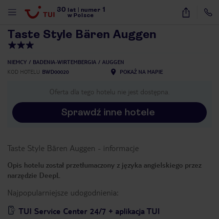
30
1
1
/
40
lat
|
numer
w Polsce
Taste Style Bären Auggen
NIEMCY
BADENIA-WIRTEMBERGIA
AUGGEN
KOD HOTELU
BWD00020
POKAŻ NA MAPIE
Oferta dla tego hotelu nie jest dostępna.
Sprawdź inne hotele
Taste Style Bären Auggen
-
informacje
Opis hotelu został przetłumaczony z języka angielskiego przez
narzędzie DeepL
Najpopularniejsze udogodnienia:
nute
TUI Service Center 24/7 + aplikacja TUI