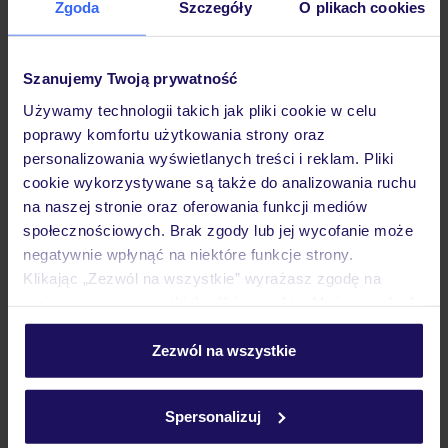
Zgoda
Szczegóły
O plikach cookies
Szanujemy Twoją prywatność
Hotel
Używamy technologii takich jak pliki cookie w celu
poprawy komfortu użytkowania strony oraz
personalizowania wyświetlanych treści i reklam. Pliki
Wyżywienie
cookie wykorzystywane są także do analizowania ruchu
na naszej stronie oraz oferowania funkcji mediów
społecznościowych. Brak zgody lub jej wycofanie może
Atrakcje
negatywnie wpłynąć na niektóre funkcje strony.
Klikając „Zezwól na wszystkie” wyrażasz zgodę na
umieszczenie wszystkich plików cookie. Możesz jednak
Ważne informacje
personalizować swój wybór wchodząc w zakładkę
„Szczegóły”
Zezwól na wszystkie
Szczegółowe informacje o plikach cookie znajdziesz
w
polityce plików cookies
oraz
polityce prywatności
.
Często zadawane pytania
Spersonalizuj
Jak zmienić uczestników/osobę zgłaszającą?