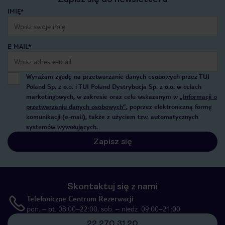
IMIĘ*
E-MAIL*
Wyrażam zgodę na przetwarzanie danych osobowych przez TUI
Poland Sp. z o.o. i TUI Poland Dystrybucja Sp. z o.o. w celach
marketingowych, w zakresie oraz celu wskazanym w
„Informacji o
przetwarzaniu danych osobowych”
, poprzez elektroniczną formę
komunikacji (e-mail), także z użyciem tzw. automatycznych
systemów wywołujących.
Zapisz się
Skontaktuj się z nami
Telefoniczne Centrum Rezerwacji
pon. – pt. 08:00–22:00, sob. – niedz. 09:00–21:00
22 270 31 20