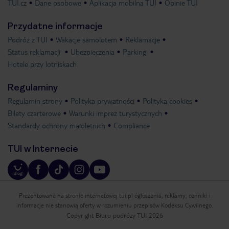
TUI.cz
Dane osobowe
Aplikacja mobilna TUI
Opinie TUI
Przydatne informacje
Podróż z TUI
Wakacje samolotem
Reklamacje
Status reklamacji
Ubezpieczenia
Parkingi
Hotele przy lotniskach
Regulaminy
Regulamin strony
Polityka prywatności
Polityka cookies
Bilety czarterowe
Warunki imprez turystycznych
Standardy ochrony małoletnich
Compliance
TUI w Internecie
Prezentowane na stronie internetowej tui.pl ogłoszenia, reklamy, cenniki i
informacje nie stanowią oferty w rozumieniu przepisów Kodeksu Cywilnego.
Copyright Biuro podróży TUI 2026