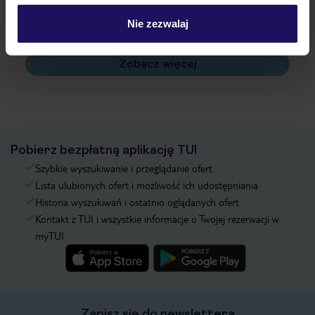
Czy w Hotelu będzie przedstawiciel TUI?
Nie zezwalaj
Na jakiej podstawie i gdzie otrzymam karty
pokładowe/bilety lotnicze?
Zobacz więcej
Pobierz bezpłatną aplikację TUI
Szybkie wyszukiwanie i przeglądanie ofert
Lista ulubionych ofert i możliwość ich udostępniania
Historia wyszukiwań i ostatnio oglądanych ofert
Kontakt z TUI i wszystkie informacje o Twojej rezerwacji w
myTUI
Zapisz się do newslettera