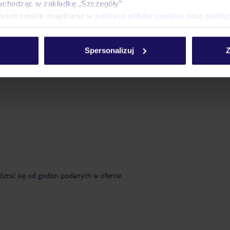
wchodząc w zakładkę „Szczegóły”
ikach cookie znajdziesz w
polityce plików cookies
oraz
polity
Spersonalizuj
Z
żnić się od godzin podanych w ofercie.