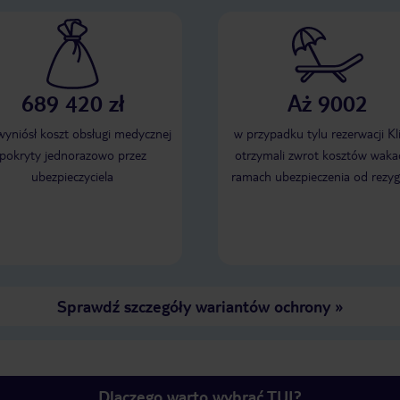
689 420 zł
Aż 9002
 wyniósł koszt obsługi medycznej
w przypadku tylu rezerwacji Kl
pokryty jednorazowo przez
otrzymali zwrot kosztów wakac
ubezpieczyciela
ramach ubezpieczenia od rezyg
Sprawdź szczegóły wariantów ochrony
»
Dlaczego warto wybrać TUI?