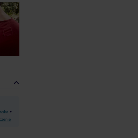
wska
czenie