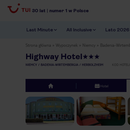
30
lat
|
numer
1
w Polsce
Last Minute
All Inclusive
Lato 2026
Strona główna
Wypoczynek
Niemcy
Badenia-Wirtemb
Highway Hotel
NIEMCY
BADENIA-WIRTEMBERGIA
HERBOLZHEIM
KOD HOTEL
Hotel
top
Previous slide