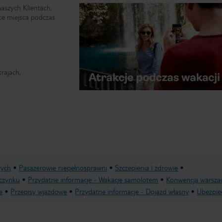
naszych Klientach,
ce miejsca podczas
rajach,
nych
Pasażerowie niepełnosprawni
Szczepienia i zdrowie
czynku
Przydatne informacje - Wakacje samolotem
Konwencja warsza
e
Przepisy wjazdowe
Przydatne informacje - Dojazd własny
Ubezpie