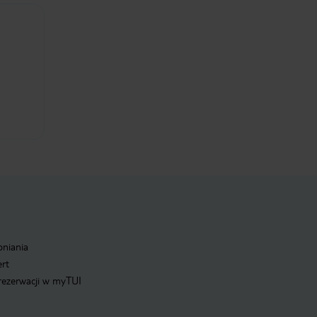
pniania
ert
 rezerwacji w myTUI