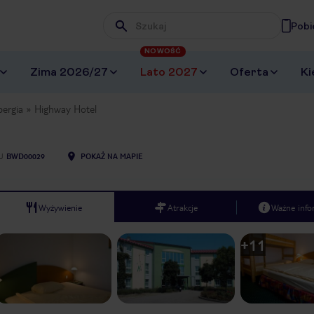
Pobi
Wpisz frazę, której szukasz
NOWOŚĆ
Zima 2026/27
Lato 2027
Oferta
Ki
ergia
Highway Hotel
U
BWD00029
POKAŻ NA MAPIE
Wyżywienie
Atrakcje
Ważne info
+
11