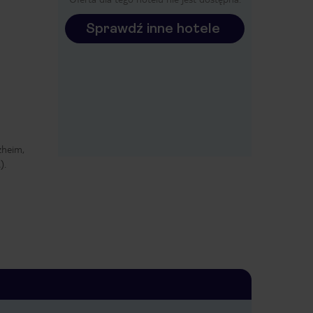
Sprawdź inne hotele
zheim,
).