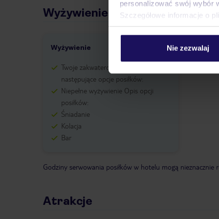
personalizować swój wybór 
Wyżywienie
Szczegółowe informacje o pl
Wyżywienie
Nie zezwalaj
Twoje zakwaterowanie oferuje
następujące opcje posiłków:
Niepełne wyżywienie Opis opcji
posiłków:
Śniadanie
Kolacja
Bar
Godziny serwowania posiłków w hotelu mogą nieznacznie ró
Atrakcje