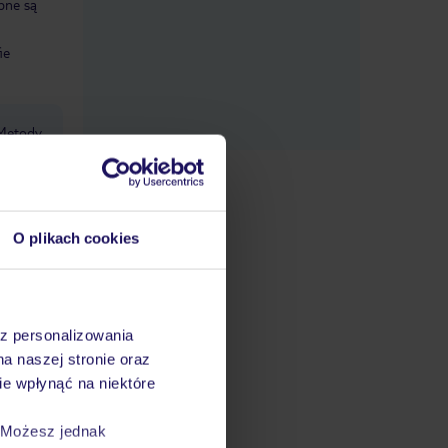
ępne są
ie
Metody
leżności
76
O plikach cookies
S i za
datnych
az personalizowania
ować
na naszej stronie oraz
steśmy
e wpłynąć na niektóre
. Możesz jednak