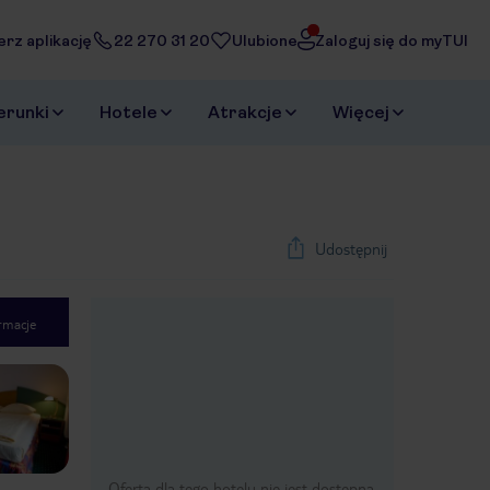
erz aplikację
22 270 31 20
Ulubione
Zaloguj się do myTUI
erunki
Hotele
Atrakcje
Więcej
Udostępnij
rmacje
1
/
17
Next slide
Oferta dla tego hotelu nie jest dostępna.