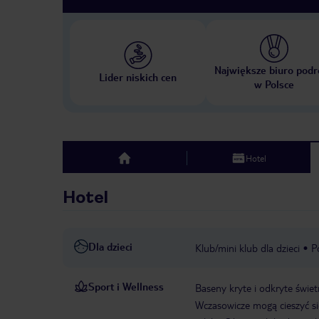
Największe biuro podr
Lider niskich cen
w Polsce
Hotel
top
Hotel
Dla dzieci
Klub/mini klub dla dzieci
P
Sport i Wellness
Baseny kryte i odkryte świe
Wczasowicze mogą cieszyć si