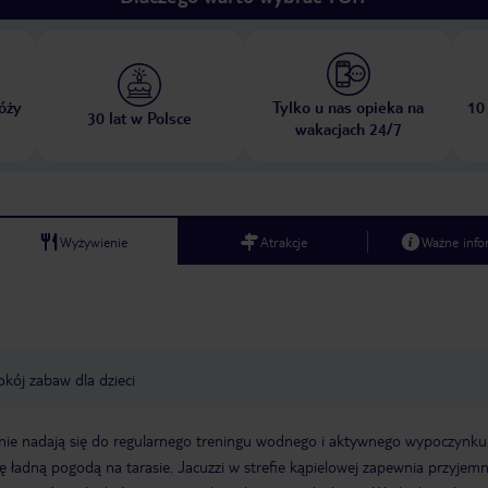
óży
Tylko u nas opieka na
10
30 lat w Polsce
wakacjach 24/7
Wyżywienie
Atrakcje
Ważne info
okój zabaw dla dzieci
tnie nadają się do regularnego treningu wodnego i aktywnego wypoczynku
ę ładną pogodą na tarasie. Jacuzzi w strefie kąpielowej zapewnia przyjem