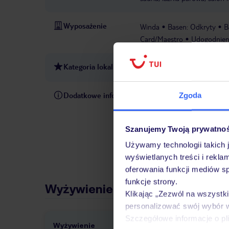
Wyposażenie
Winda
Basen: Odkryty
B
Card/Maestro
Udogodnieni
Kategoria lokalna
4 gwiazdki
Dodatkowe informacje
Zgoda
W rezerwowanym hotelu opiek
pośrednictwem czatu w aplik
informacji dotyczących prze
Szanujemy Twoją prywatno
również wycieczki fakultaty
Używamy technologii takich 
do Państwa dyspozycji telef
wyświetlanych treści i rekla
oferowania funkcji mediów s
funkcje strony.
Wyżywienie
Klikając „Zezwól na wszystk
personalizować swój wybór 
Szczegółowe informacje o pl
Wyżywienie