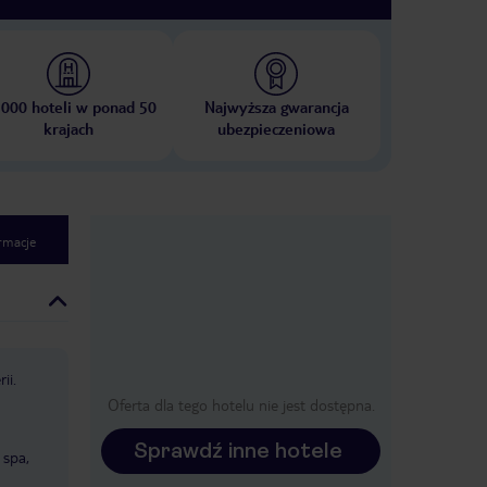
 000 hoteli w ponad 50
Najwyższa gwarancja
krajach
ubezpieczeniowa
rmacje
ii.
Oferta dla tego hotelu nie jest dostępna.
Sprawdź inne hotele
 spa,