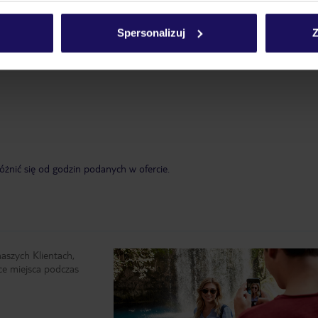
Spersonalizuj
Z
żnić się od godzin podanych w ofercie.
naszych Klientach,
ce miejsca podczas