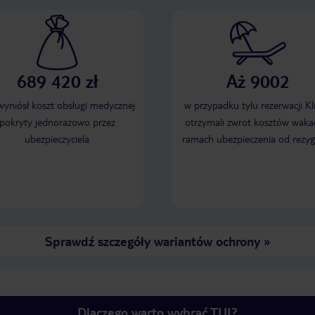
689 420 zł
Aż 9002
 wyniósł koszt obsługi medycznej
w przypadku tylu rezerwacji Kl
pokryty jednorazowo przez
otrzymali zwrot kosztów wakac
ubezpieczyciela
ramach ubezpieczenia od rezyg
Sprawdź szczegóły wariantów ochrony
»
Dlaczego warto wybrać TUI?