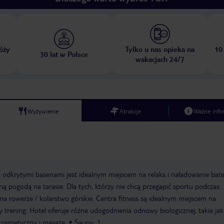
óży
Tylko u nas opieka na
10
30 lat w Polsce
wakacjach 24/7
Wyżywienie
Atrakcje
Ważne info
 odkrytymi basenami jest idealnym miejscem na relaks i naładowanie bater
ną pogodą na tarasie. Dla tych, którzy nie chcą przegapić sportu podczas
 na rowerze / kolarstwo górskie. Centra fitness są idealnym miejscem na
trening. Hotel oferuje różne udogodnienia odnowy biologicznej, takie jak
 kosmetyczny i masaże.
Sauny: 1