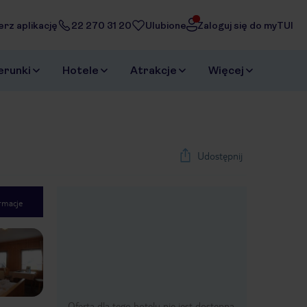
erz aplikację
22 270 31 20
Ulubione
Zaloguj się do myTUI
erunki
Hotele
Atrakcje
Więcej
Udostępnij
rmacje
1
/
35
Next slide
Oferta dla tego hotelu nie jest dostępna.