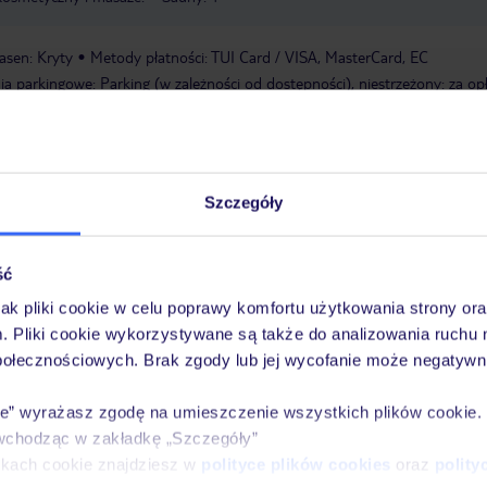
asen: Kryty
Metody płatności: TUI Card / VISA, MasterCard, EC
a parkingowe: Parking (w zależności od dostępności), niestrzeżony: za op
Szczegóły
a wyłącznie poprzez TUI Service Center 24/7: mailowo, telefonicznie, SM
acji TUI w serwisie myTUI. W aplikacji TUI znajdą Państwo mnóstwo przy
biegu podróży i miejsca wypoczynku. Za jej pośrednictwem można rezerw
ść
wne. Jeśli potrzebują Państwo naszej pomocy TUI podczas wypoczynku, je
jak pliki cookie w celu poprawy komfortu użytkowania strony or
onicznie oraz sms-owo. Szczegóły
tutaj
.
m. Pliki cookie wykorzystywane są także do analizowania ruchu 
połecznościowych. Brak zgody lub jej wycofanie może negatywni
ie” wyrażasz zgodę na umieszczenie wszystkich plików cookie
wchodząc w zakładkę „Szczegóły”
ikach cookie znajdziesz w
polityce plików cookies
oraz
polity