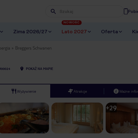
Pobi
Wpisz frazę, której szukasz
NOWOŚĆ
Zima 2026/27
Lato 2027
Oferta
Ki
ergia
Breggers Schwanen
00024
POKAŻ NA MAPIE
Wyżywienie
Atrakcje
Ważne info
+
29