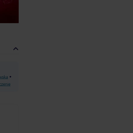
wska
czenie