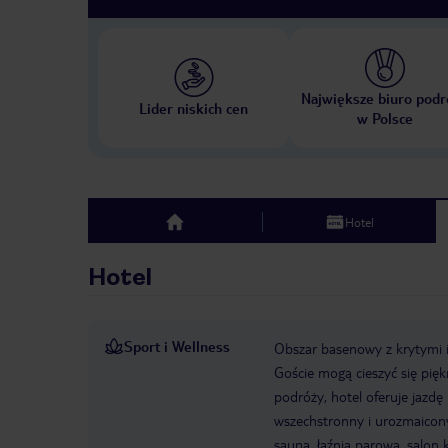
Największe biuro podr
Lider niskich cen
w Polsce
Hotel
top
Hotel
Sport i Wellness
Obszar basenowy z krytymi i
Goście mogą cieszyć się pięk
podróży, hotel oferuje jazdę
wszechstronny i urozmaicony 
sauna, łaźnia parowa, salon