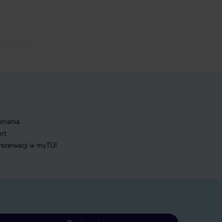
pniania
ert
 rezerwacji w myTUI