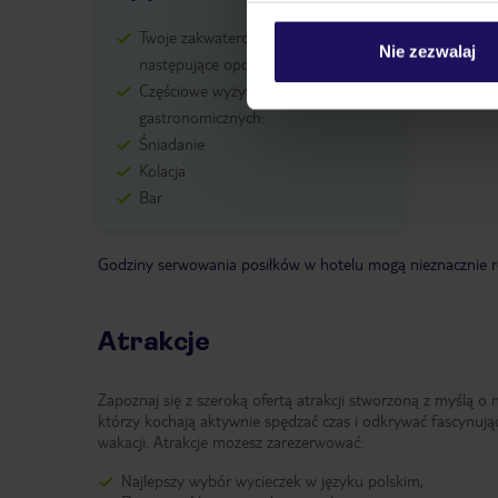
Twoje zakwaterowanie oferuje
Nie zezwalaj
następujące opcje wyżywienia:
Częściowe wyżywienie Opis opcji
gastronomicznych:
Śniadanie
Kolacja
Bar
Godziny serwowania posiłków w hotelu mogą nieznacznie ró
Atrakcje
Zapoznaj się z szeroką ofertą atrakcji stworzoną z myślą o 
którzy kochają aktywnie spędzać czas i odkrywać fascynują
wakacji. Atrakcje możesz zarezerwować:
Najlepszy wybór wycieczek w języku polskim,