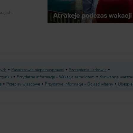
rajach,
nych
Pasażerowie niepełnosprawni
Szczepienia i zdrowie
czynku
Przydatne informacje - Wakacje samolotem
Konwencja warsza
e
Przepisy wjazdowe
Przydatne informacje - Dojazd własny
Ubezpie