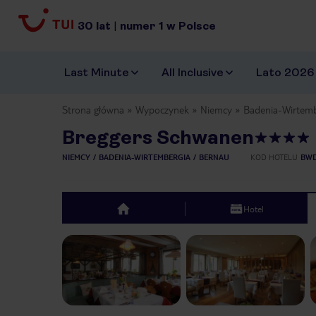
30
lat
|
numer
1
w Polsce
Last Minute
All Inclusive
Lato 2026
Strona główna
Wypoczynek
Niemcy
Badenia-Wirtemb
Breggers Schwanen
NIEMCY
BADENIA-WIRTEMBERGIA
BERNAU
KOD HOTELU
BWD
Hotel
top
Previous slide