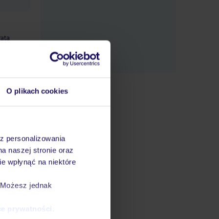
łatą
O plikach cookies
S i za
datnych
ować
steśmy
az personalizowania
na naszej stronie oraz
e wpłynąć na niektóre
. Możesz jednak
ce prywatności
.