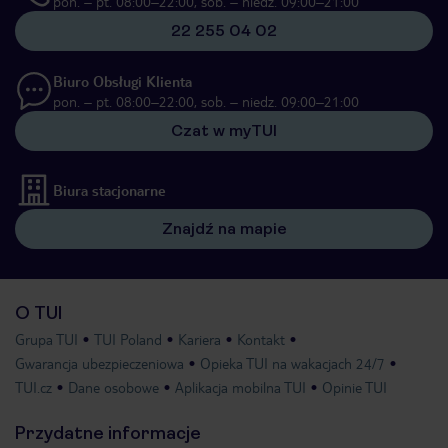
pon. – pt. 08:00–22:00, sob. – niedz. 09:00–21:00
22 255 04 02
Biuro Obsługi Klienta
pon. – pt. 08:00–22:00, sob. – niedz. 09:00–21:00
Czat w myTUI
Biura stacjonarne
Znajdź na mapie
O TUI
Grupa TUI
TUI Poland
Kariera
Kontakt
Gwarancja ubezpieczeniowa
Opieka TUI na wakacjach 24/7
TUI.cz
Dane osobowe
Aplikacja mobilna TUI
Opinie TUI
Przydatne informacje