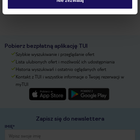
Nie zezwalaj
Zobacz więcej
Pobierz bezpłatną aplikację TUI
Szybkie wyszukiwanie i przeglądanie ofert
Lista ulubionych ofert i możliwość ich udostępniania
Historia wyszukiwań i ostatnio oglądanych ofert
Kontakt z TUI i wszystkie informacje o Twojej rezerwacji w
myTUI
Zapisz się do newslettera
IMIĘ*