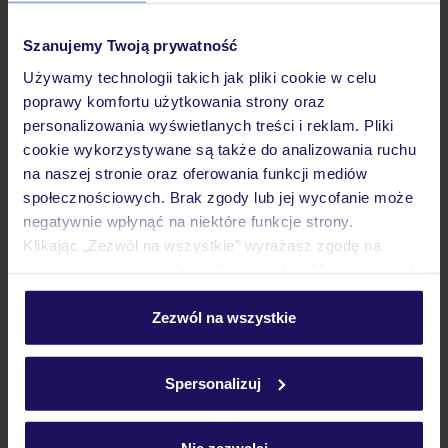
Hotel
Szanujemy Twoją prywatność
Używamy technologii takich jak pliki cookie w celu
Wyżywienie
poprawy komfortu użytkowania strony oraz
personalizowania wyświetlanych treści i reklam. Pliki
cookie wykorzystywane są także do analizowania ruchu
Atrakcje
na naszej stronie oraz oferowania funkcji mediów
społecznościowych. Brak zgody lub jej wycofanie może
negatywnie wpłynąć na niektóre funkcje strony.
Ważne informacje
Klikając „Zezwól na wszystkie” wyrażasz zgodę na
umieszczenie wszystkich plików cookie. Możesz jednak
personalizować swój wybór wchodząc w zakładkę
„Szczegóły”
Zezwól na wszystkie
Często zadawane pytania
Szczegółowe informacje o plikach cookie znajdziesz
w
polityce plików cookies
oraz
polityce prywatności
.
Jak zmienić uczestników/osobę zgłaszającą?
Spersonalizuj
Czy w Hotelu będzie przedstawiciel TUI?
Na jakiej podstawie i gdzie otrzymam karty
pokładowe/bilety lotnicze?