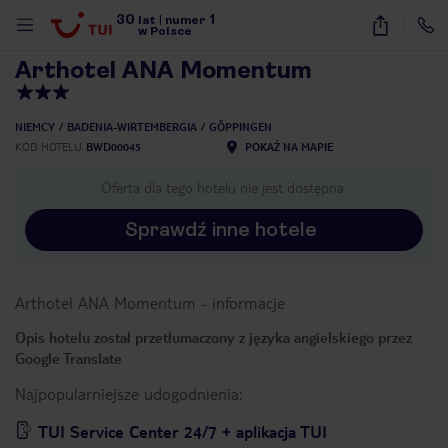
30
1
1
/
40
lat
|
numer
w Polsce
Arthotel ANA Momentum
NIEMCY
BADENIA-WIRTEMBERGIA
GÖPPINGEN
KOD HOTELU
BWD00045
POKAŻ NA MAPIE
Oferta dla tego hotelu nie jest dostępna.
Sprawdź inne hotele
Arthotel ANA Momentum
-
informacje
Opis hotelu został przetłumaczony z języka angielskiego przez
Google Translate
Najpopularniejsze udogodnienia:
nute
TUI Service Center 24/7 + aplikacja TUI