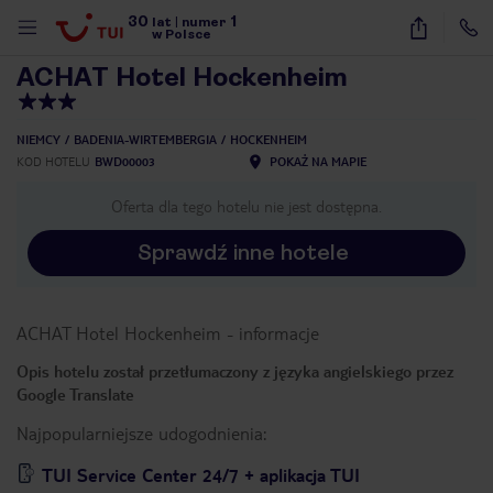
30
1
1
/
40
lat
|
numer
w Polsce
ACHAT Hotel Hockenheim
NIEMCY
BADENIA-WIRTEMBERGIA
HOCKENHEIM
KOD HOTELU
BWD00003
POKAŻ NA MAPIE
Oferta dla tego hotelu nie jest dostępna.
Sprawdź inne hotele
ACHAT Hotel Hockenheim
-
informacje
Opis hotelu został przetłumaczony z języka angielskiego przez
Google Translate
Najpopularniejsze udogodnienia:
nute
TUI Service Center 24/7 + aplikacja TUI