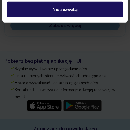
Czy w Hotelu będzie przedstawiciel TUI?
Na jakiej podstawie i gdzie otrzymam karty
Nie zezwalaj
pokładowe/bilety lotnicze?
Zobacz więcej
Pobierz bezpłatną aplikację TUI
Szybkie wyszukiwanie i przeglądanie ofert
Lista ulubionych ofert i możliwość ich udostępniania
Historia wyszukiwań i ostatnio oglądanych ofert
Kontakt z TUI i wszystkie informacje o Twojej rezerwacji w
myTUI
Zapisz się do newslettera