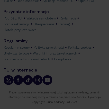
TUI.cz
Dane osobowe
Aplikacja mobilna TUI
Opinie TUI
Przydatne informacje
Podróż z TUI
Wakacje samolotem
Reklamacje
Status reklamacji
Ubezpieczenia
Parkingi
Hotele przy lotniskach
Regulaminy
Regulamin strony
Polityka prywatności
Polityka cookies
Bilety czarterowe
Warunki imprez turystycznych
Standardy ochrony małoletnich
Compliance
TUI w Internecie
Prezentowane na stronie internetowej tui.pl ogłoszenia, reklamy, cenniki i
informacje nie stanowią oferty w rozumieniu przepisów Kodeksu Cywilnego.
Copyright Biuro podróży TUI 2026