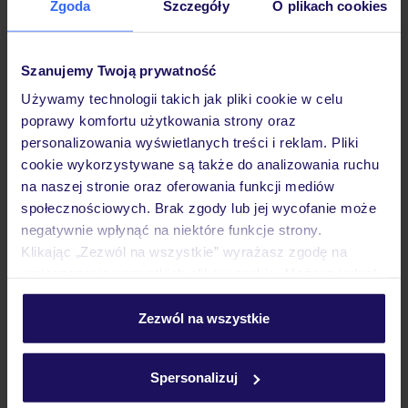
Zgoda
Szczegóły
O plikach cookies
Szanujemy Twoją prywatność
Hotel
Używamy technologii takich jak pliki cookie w celu
poprawy komfortu użytkowania strony oraz
personalizowania wyświetlanych treści i reklam. Pliki
Wyżywienie
cookie wykorzystywane są także do analizowania ruchu
na naszej stronie oraz oferowania funkcji mediów
społecznościowych. Brak zgody lub jej wycofanie może
Atrakcje
negatywnie wpłynąć na niektóre funkcje strony.
Klikając „Zezwól na wszystkie” wyrażasz zgodę na
umieszczenie wszystkich plików cookie. Możesz jednak
Ważne informacje
personalizować swój wybór wchodząc w zakładkę
„Szczegóły”
Zezwól na wszystkie
Szczegółowe informacje o plikach cookie znajdziesz
w
polityce plików cookies
oraz
polityce prywatności
.
Często zadawane pytania
Spersonalizuj
Jak zmienić uczestników/osobę zgłaszającą?