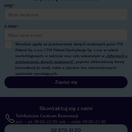
IMIĘ*
E-MAIL*
Wyrażam zgodę na przetwarzanie danych osobowych przez TUI
Poland Sp. z o.o. i TUI Poland Dystrybucja Sp. z o.o. w celach
marketingowych, w zakresie oraz celu wskazanym w
„Informacji o
przetwarzaniu danych osobowych”
, poprzez elektroniczną formę
komunikacji (e-mail), także z użyciem tzw. automatycznych
systemów wywołujących.
Zapisz się
Skontaktuj się z nami
Telefoniczne Centrum Rezerwacji
pon. – pt. 08:00–22:00, sob. – niedz. 09:00–21:00
22 270 31 20