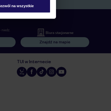
ów wywołujących.
ezwól na wszystkie
 niedz.
Biura stacjonarne
Znajdź na mapie
TUI w Internecie