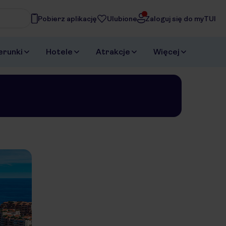
Pobierz aplikację
Ulubione
Zaloguj się do myTUI
asz
erunki
Hotele
Atrakcje
Więcej