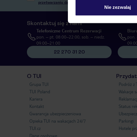
przetwarzaniu danych osobowych”
, poprzez elektronic
Nie zezwalaj
Skontaktuj się z nami
Telefoniczne Centrum Rezerwacji
Biur
pon. – pt. 08:00–22:00, sob. – niedz.
pon. 
09:00–21:00
09:0
22 270 31 20
O TUI
Przydat
Grupa TUI
Podróż z 
TUI Poland
Wakacje 
Kariera
Reklamac
Kontakt
Status re
Gwarancja ubezpieczeniowa
Ubezpiecz
Opieka TUI na wakacjach 24/7
Parkingi
TUI.cz
Hotele pr
Dane osobowe