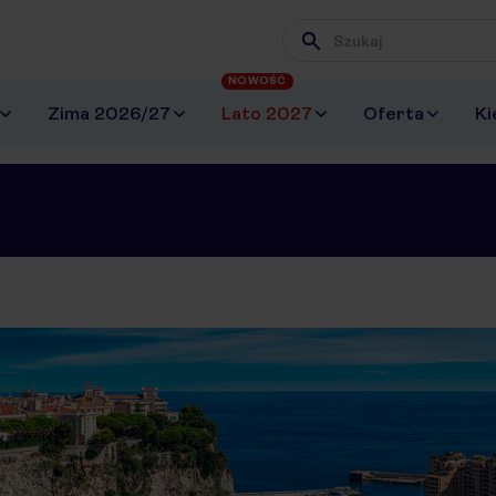
Wpisz frazę, której szuk
NOWOŚĆ
Zima 2026/27
Lato 2027
Oferta
Ki