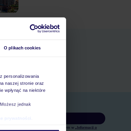
O plikach cookies
pniania
ert
 rezerwacji w myTUI
az personalizowania
na naszej stronie oraz
e wpłynąć na niektóre
. Możesz jednak
Zapisz się
ce prywatności
.
tingowych, w zakresie oraz celu wskazanym w
„Informacji o