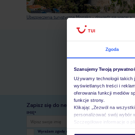
Ubezpieczenia turystyczne Monako - dowiedz się więcej »
Zgoda
Szanujemy Twoją prywatno
Używamy technologii takich 
wyświetlanych treści i rekla
oferowania funkcji mediów s
funkcje strony.
Zapisz się do newslettera
Klikając „Zezwól na wszystk
IMIĘ*
personalizować swój wybór 
Szczegółowe informacje o pl
Wyrażam zgodę na przetwarzanie danych osobowych przez