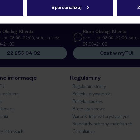
zną formę komunikacji (e-mail), także z użyciem tzw. automatycznych system
Spersonalizuj
Z
o Obsługi Klienta
Biuro Obsługi Klienta
– pt. 08:00–22:00, sob. – niedz.
pon. – pt. 08:00–22:00, sob. –
0–21:00
09:00–21:00
22 255 04 02
Czat w myTUI
ne informacje
Regulaminy
TUI
Regulamin strony
samolotem
Polityka prywatności
je
Polityka cookies
klamacji
Bilety czarterowe
enia
Warunki imprez turystycznych
Standardy ochrony małoletnich
zy lotniskach
Compliance