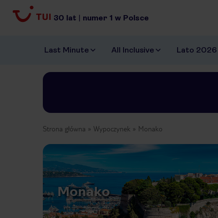
30
lat
|
numer
1
w Polsce
Last Minute
All Inclusive
Lato 2026
Strona główna
Wypoczynek
Monako
Monako