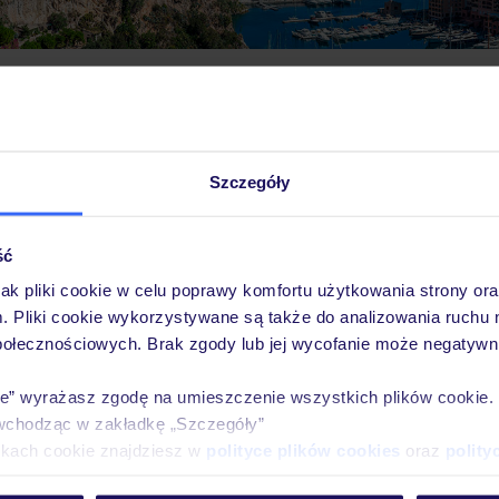
Pobierz bezpłatną aplikację TUI
Szczegóły
Szybkie wyszukiwanie i przeglądanie ofert
Lista ulubionych ofert i możliwość ich udostę
Historia wyszukiwań i ostatnio oglądanych of
ść
Kontakt z TUI i wszystkie informacje o Twojej
jak pliki cookie w celu poprawy komfortu użytkowania strony or
m. Pliki cookie wykorzystywane są także do analizowania ruchu 
połecznościowych. Brak zgody lub jej wycofanie może negatywni
ie” wyrażasz zgodę na umieszczenie wszystkich plików cookie
E-MAIL*
wchodząc w zakładkę „Szczegóły”
ikach cookie znajdziesz w
polityce plików cookies
oraz
polity
 TUI Poland Sp. z o.o. i TUI Poland Dystrybucja Sp. z o.o. w celach marke