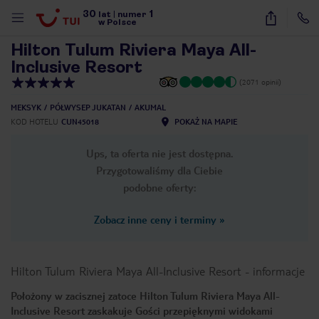
30
1
1
/
30
lat
|
numer
w Polsce
Hilton Tulum Riviera Maya All-
Inclusive Resort
(2071 opinii)
MEKSYK
PÓŁWYSEP JUKATAN
AKUMAL
KOD HOTELU
CUN45018
POKAŻ NA MAPIE
Ups, ta oferta nie jest dostępna.
Przygotowaliśmy dla Ciebie
podobne oferty:
Zobacz inne ceny i terminy
»
Hilton Tulum Riviera Maya All-Inclusive Resort
-
informacje
Położony w zacisznej zatoce Hilton Tulum Riviera Maya All-
nute
Inclusive Resort zaskakuje Gości przepięknymi widokami