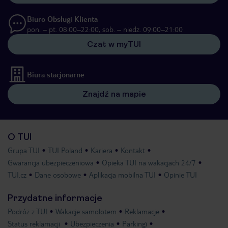
Biuro Obsługi Klienta
pon. – pt. 08:00–22:00, sob. – niedz. 09:00–21:00
Czat w myTUI
Biura stacjonarne
Znajdź na mapie
O TUI
Grupa TUI
TUI Poland
Kariera
Kontakt
Gwarancja ubezpieczeniowa
Opieka TUI na wakacjach 24/7
TUI.cz
Dane osobowe
Aplikacja mobilna TUI
Opinie TUI
Przydatne informacje
Podróż z TUI
Wakacje samolotem
Reklamacje
Status reklamacji
Ubezpieczenia
Parkingi