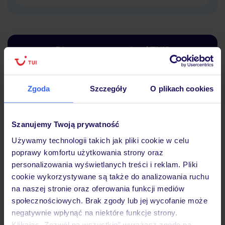
Dlaczego warto wybrać TUI?
Zgoda
Szczegóły
O plikach cookies
Lider niskich cen
Największe biuro
30 lat w P
podróży w Polsce
Szanujemy Twoją prywatność
Używamy technologii takich jak pliki cookie w celu
poprawy komfortu użytkowania strony oraz
personalizowania wyświetlanych treści i reklam. Pliki
cookie wykorzystywane są także do analizowania ruchu
Hotel
na naszej stronie oraz oferowania funkcji mediów
społecznościowych. Brak zgody lub jej wycofanie może
negatywnie wpłynąć na niektóre funkcje strony.
Pokoje
Klikając „Zezwól na wszystkie” wyrażasz zgodę na