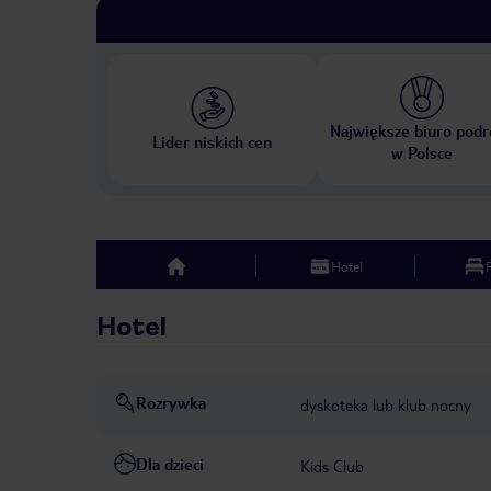
Największe biuro podr
Lider niskich cen
w Polsce
Hotel
top
Hotel
Rozrywka
dyskoteka lub klub nocny
Dla dzieci
Kids Club