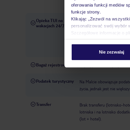
zabrać ze sobą odpowiednią 
oferowania funkcji mediów s
funkcje strony.
Klikając „Zezwól na wszystk
Opieka TUI na
W rezerwowanym hotelu opiek
wakacjach 24/7
personalizować swój wybór 
pośrednictwem czatu w aplik
Szczegółowe informacje o pl
informacji dotyczących prze
również wycieczki fakultaty
Państwa dyspozycji: telefon
Nie zezwalaj
Bagaż rejestrowany
W przypadku zakupu pakietu 
Podatek turystyczny
Na Malcie obowiązuje podat
życia, jednak jest nie większ
Transfer
Brak transferu (lotnisko-hot
lotniska i na lotnisko doda
(lot + hotel).