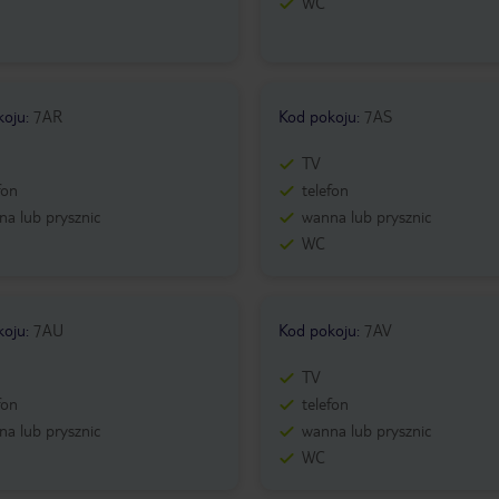
WC
koju
:
7AR
Kod pokoju
:
7AS
TV
fon
telefon
a lub prysznic
wanna lub prysznic
WC
koju
:
7AU
Kod pokoju
:
7AV
TV
fon
telefon
a lub prysznic
wanna lub prysznic
WC