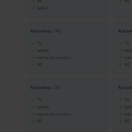
WC
WC
balkon
Kod pokoju
:
7AQ
Kod po
TV
TV
telefon
tele
wanna lub prysznic
wann
WC
WC
Kod pokoju
:
7AT
Kod po
TV
TV
telefon
tele
wanna lub prysznic
wann
WC
WC