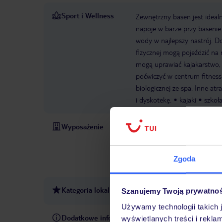
Sport i Wellness
Zewnętrzny basen jest idea
napoje w barze przy basenie
wody w najlepszy nastrój. Do
fizycznej mogą pojeździć na
mogą uprawiać kajakarstwo,
poćwiczyć w centrum fitness
biologicznej ze spa. Inne at
i dyskotekę.
kajaki
szkoł
Wyposażenie
Parking
Zameldowanie od:
hotelowy
WLAN/WiFi w ho
słoneczny
Łączna liczba pię
Zgoda
leżaki przy basenie
Metody 
Kategoria lokalna
4 gwiazdki
Szanujemy Twoją prywatno
Używamy technologii takich 
Dodatkowe informacje
Saint Patrick's Hotel
Gniaz
wyświetlanych treści i rekla