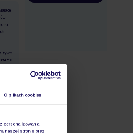
iające
ków
ności
ych
na żywo
sażem>
Sejf
senie,
O plikach cookies
az personalizowania
 należy
na naszej stronie oraz