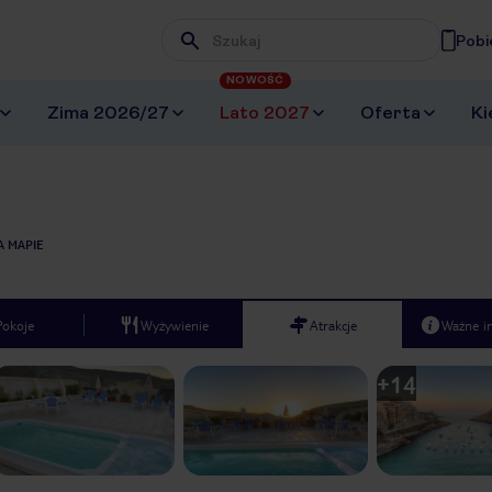
Pobi
Wpisz frazę, której szukasz
NOWOŚĆ
Zima 2026/27
Lato 2027
Oferta
Ki
A MAPIE
Pokoje
Wyżywienie
Atrakcje
Ważne i
+
14