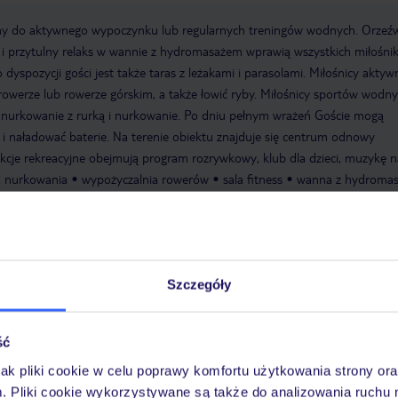
lny do aktywnego wypoczynku lub regularnych treningów wodnych. Orzeźw
 i przytulny relaks w wannie z hydromasażem wprawią wszystkich miłośni
 dyspozycji gości jest także taras z leżakami i parasolami. Miłośnicy aktyw
 rowerze lub rowerze górskim, a także łowić ryby. Miłośnicy sportów wodn
 nurkowanie z rurką i nurkowanie. Po dniu pełnym wrażeń Goście mogą
 i naładować baterie. Na terenie obiektu znajduje się centrum odnowy
rakcje rekreacyjne obejmują program rozrywkowy, klub dla dzieci, muzykę 
a nurkowania
wypożyczalnia rowerów
sala fitness
wanna z hydroma
 15:00:00
Wymeldowanie do: 12:00:00
Sala konferencyjna
Garaż
telu
Winda
Mini market
Recepcja
Room service
Taras
ter: 5
Łączna liczba pokoi: 65
Baseny:basen odkryty, parasole przy ba
Szczegóły
płatności:American Express, Diners Club, EC Maestro, Mastercard, Visa
ść
jak pliki cookie w celu poprawy komfortu użytkowania strony or
dka elektryczne na Malcie są gniazdkami brytyjskimi. Podróżując na Maltę
m. Pliki cookie wykorzystywane są także do analizowania ruchu 