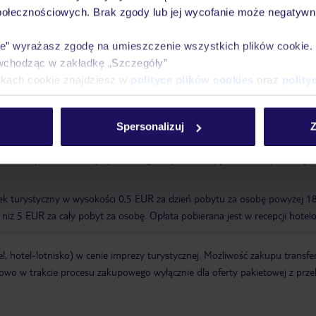
przejściówkę – adapter z wtyczką typu G.
połecznościowych. Brak zgody lub jej wycofanie może negatywni
ie” wyrażasz zgodę na umieszczenie wszystkich plików cookie
a wyłącznie poprzez TUI Service Center 24/7: telefonicznie, SMS i za
wchodząc w zakładkę „Szczegóły”
acji TUI w serwisie myTUI. W aplikacji TUI znajdą Państwo mnóstwo przy
ikach cookie znajdziesz w
polityce plików cookies
oraz
polity
biegu podróży i miejsca wypoczynku. Za jej pośrednictwem można rezerw
wne. Jeśli potrzebują Państwo kontaktu z TUI podczas wypoczynku, jeste
icznie, SMS-owo lub za pomocą czatu w aplikacji TUI. Szczegóły
tutaj
.
Spersonalizuj
Z
wraz z przelotem linią Ryanair bagaż rejestrowany jest wliczony w cenę.
ek turystyczny w wysokości 0,5 EUR za dzień pobytu za osobę powyżej 1
y niż 5 EUR za cały pobyt za osobę. Opłata pobierana jest w recepcji hotel
el, hotel-lotnisko) w cenie imprezy turystycznej. Możliwość zakupu transfe
tkowo w trakcie procesu zakupowego wyłącznie dla oferty pakietowej z prz