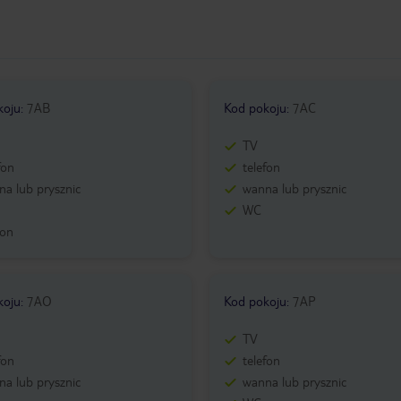
koju
:
7AB
Kod pokoju
:
7AC
TV
fon
telefon
a lub prysznic
wanna lub prysznic
WC
kon
koju
:
7AO
Kod pokoju
:
7AP
TV
fon
telefon
a lub prysznic
wanna lub prysznic