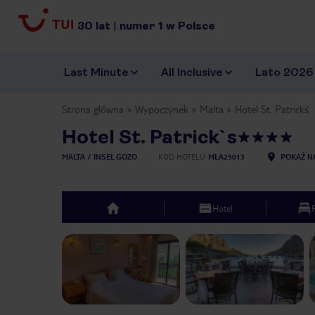
30
lat
|
numer
1
w Polsce
Last Minute
All Inclusive
Lato 2026
Strona główna
Wypoczynek
Malta
Hotel St. Patrick`s
Hotel St. Patrick`s
MALTA
INSEL GOZO
KOD HOTELU
MLA25013
POKAŻ N
Hotel
top
Previous slide