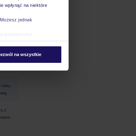
e wpłynąć na niektóre
. Możesz jednak
datnych
ce prywatności
.
ować
śmy do
ezwól na wszystkie
8 roku
owej.
ru z
elotem