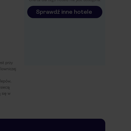
Sprawdź inne hotele
est przy
lowniczej
klepów,
siecią
 się w