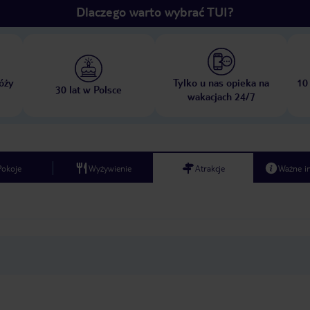
Dlaczego warto wybrać TUI?
óży
Tylko u nas opieka na
10
30 lat w Polsce
wakacjach 24/7
Pokoje
Wyżywienie
Atrakcje
Ważne i