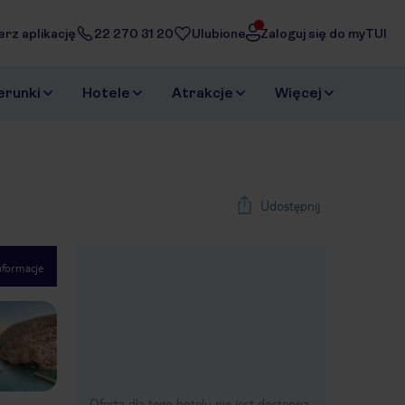
erz aplikację
22 270 31 20
Ulubione
Zaloguj się do myTUI
erunki
Hotele
Atrakcje
Więcej
Udostępnij
nformacje
1
/
20
Next slide
Oferta dla tego hotelu nie jest dostępna.