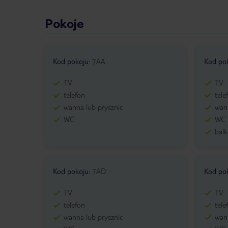
Pokoje
Kod pokoju
:
7AA
Kod po
TV
TV
telefon
tele
wanna lub prysznic
wann
WC
WC
bal
Kod pokoju
:
7AD
Kod po
TV
TV
telefon
tele
wanna lub prysznic
wann