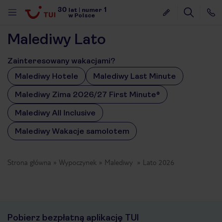
30
1
lat
|
numer
w Polsce
Malediwy Lato
Zainteresowany wakacjami?
Malediwy Hotele
Malediwy Last Minute
Malediwy Zima 2026/27 First Minute®
Malediwy All Inclusive
Malediwy Wakacje samolotem
Strona główna
Wypoczynek
Malediwy
Lato 2026
nute
Pobierz bezpłatną aplikację TUI