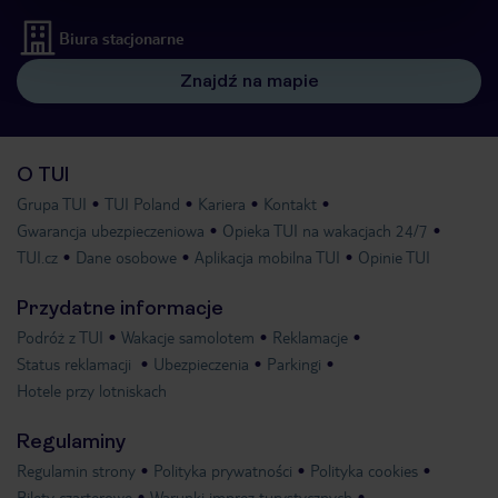
Biura stacjonarne
Znajdź na mapie
O TUI
Grupa TUI
TUI Poland
Kariera
Kontakt
Gwarancja ubezpieczeniowa
Opieka TUI na wakacjach 24/7
TUI.cz
Dane osobowe
Aplikacja mobilna TUI
Opinie TUI
Przydatne informacje
Podróż z TUI
Wakacje samolotem
Reklamacje
Status reklamacji
Ubezpieczenia
Parkingi
Hotele przy lotniskach
Regulaminy
Regulamin strony
Polityka prywatności
Polityka cookies
Bilety czarterowe
Warunki imprez turystycznych