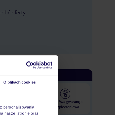
tlić oferty.
O plikach cookies
 000 hoteli w ponad 50
Najwyższa gwarancja
krajach
ubezpieczeniowa
az personalizowania
na naszej stronie oraz