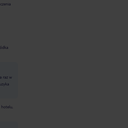
iczenia
łódka
a raz w
uzyka
 hotelu,