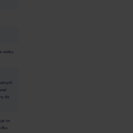
 w wieku
datnych
ować
śmy do
uje on
kilku