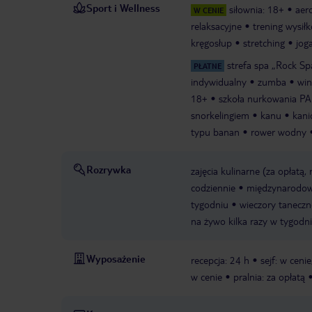
Sport i Wellness
siłownia: 18+
aer
W CENIE
relaksacyjne
trening wysił
kręgosłup
stretching
jog
strefa spa „Rock S
PŁATNE
indywidualny
zumba
win
18+
szkoła nurkowania PA
snorkelingiem
kanu
kani
typu banan
rower wodny
Rozrywka
zajęcia kulinarne (za opłatą,
codziennie
międzynarodow
tygodniu
wieczory taneczn
na żywo kilka razy w tygodn
Wyposażenie
recepcja: 24 h
sejf: w cenie
w cenie
pralnia: za opłatą