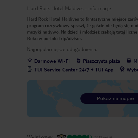
Hard Rock Hotel Maldives
-
informacje
Hard Rock Hotel Maldives to fantastyczne miejsce zaró
program rozrywkowy sprawi, że goście nie będą się nudz
muzyki na żywo. Na dzieci i młodzież czekają tutaj liczn
Roku w portalu TripAdvisor.
Najpopularniejsze udogodnienia:
Darmowe Wi-Fi
Piaszczysta plaża
Me
TUI Service Center 24/7 + TUI App
Wybó
Pokaż na mapie
Wyjątkowy
(3519 opinii)