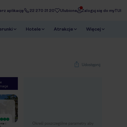
erz aplikację
22 270 31 20
Ulubione
Zaloguj się do myTUI
erunki
Hotele
Atrakcje
Więcej
Udostępnij
e
macje
1
/
20
Next slide
Wyjątkowy
Wyjątkowy
Określ poszczególne parametry aby
nie i
Hard Rock Hotel to niesamowite
Najlepsze wakacje jakie bylismy!
k
miejsce na ziemi. Można poczuć się
Hotel z pięknym widokiem. Warte