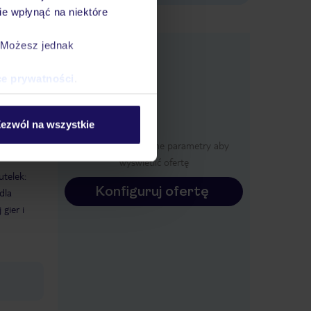
e wpłynąć na niektóre
e
. Możesz jednak
macje
ce prywatności
.
ezwól na wszystkie
Określ poszczególne parametry aby
wyświetlić ofertę
telek:
Konfiguruj ofertę
dla
 gier i