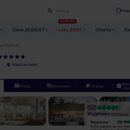
Pobi
Wpisz frazę, której szukasz
NOWOŚĆ
Zima 2026/27
Lato 2027
Oferta
Ki
el Maldives
POKAŻ NA MAPIE
Ważn
Pokoje
Wyżywienie
Atrakcje
infor
+
14
Wyjątkowy
(
3519
opinii
)
Wyjątkowy
Wyjątkowy
Niesamowite miejsce z ogromną
To jest najlepszy bar przy base
pozytywna energią. Hotel Hard Rock
najlepsza obsługa w Hard Roc