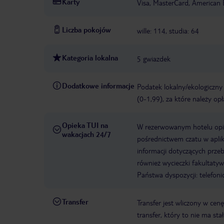
Karty
Visa, MasterCard, American 
Liczba pokojów
wille: 114, studia: 64
Kategoria lokalna
5 gwiazdek
Dodatkowe informacje
Podatek lokalny/ekologiczny
(0-1,99), za które należy op
Opieka TUI na
W rezerwowanym hotelu opiek
wakacjach 24/7
pośrednictwem czatu w aplik
informacji dotyczących prze
również wycieczki fakultaty
Państwa dyspozycji: telefon
Transfer
Transfer jest wliczony w cenę
transfer, który to nie ma st