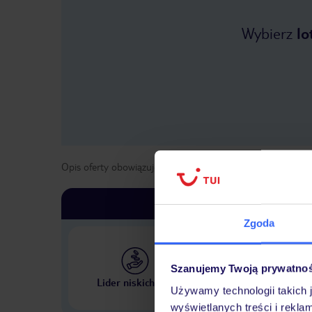
Wybierz
lo
Opis oferty obowiązuje dla wyjazdów w terminie
od
1 maja
Zgoda
Szanujemy Twoją prywatno
Największe biuro podr
Lider niskich cen
w Polsce
Używamy technologii takich 
wyświetlanych treści i rekla