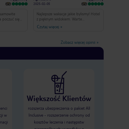
2025-02-05
esamowite
Najlepsze wakacje jakie bylismy! Hotel
a poczuć się
z pięknym widokiem. Warte
e wiele
wszyatkiego. Najlepsi barmani w
Czytaj więcej
»
dorosłych.
hotelu Mistaqeem, vaairs,
 lazurowa
dinesh,ishu and Rau . Obsługa na
aleźć wolny
najwyższym poziomie. Pokoje
Zobacz więcej opinii
»
 basenie, gdzie
sprzątane codziennie. Jedzenie
 fantastyczną
urozmaicone . Dużo restauracji do
e wyróżnienie
wyboru.
tóry to przez
obytu
m
iechem na
auracji,
ak i w
Większość Klientów
okoju
ię Buggy
otelową
ienci
rozszerza ubezpieczenia o pakiet All
nieć o
ji w
Inclusive - rozszerzenie ochrony od
ym bufecie.
nacji
kosztów leczenia i następstw
 wysokiej
ytu
nieszczęśliwych wypadków o