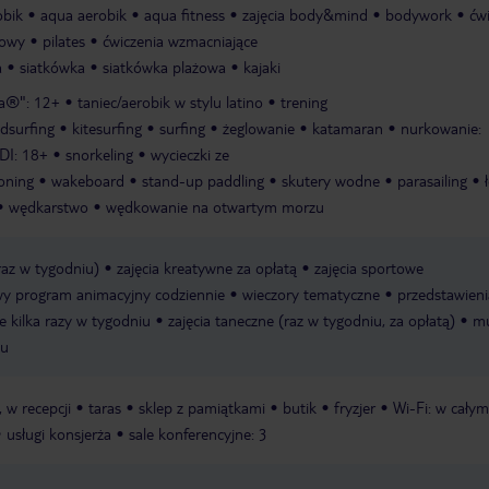
obik
aqua aerobik
aqua fitness
zajęcia body&mind
bodywork
ćw
kowy
pilates
ćwiczenia wzmacniające
a
siatkówka
siatkówka plażowa
kajaki
pa®": 12+
taniec/aerobik w stylu latino
trening
dsurfing
kitesurfing
surfing
żeglowanie
katamaran
nurkowanie:
DI: 18+
snorkeling
wycieczki ze
oning
wakeboard
stand-up paddling
skutery wodne
parasailing
wędkarstwo
wędkowanie na otwartym morzu
 raz w tygodniu)
zajęcia kreatywne za opłatą
zajęcia sportowe
y program animacyjny codziennie
wieczory tematyczne
przedstawieni
e kilka razy w tygodniu
zajęcia taneczne (raz w tygodniu, za opłatą)
m
iu
, w recepcji
taras
sklep z pamiątkami
butik
fryzjer
Wi-Fi: w całym
usługi konsjerża
sale konferencyjne: 3