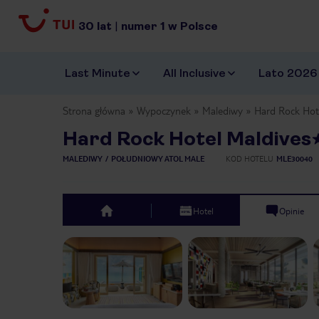
30
lat
|
numer
1
w Polsce
Last Minute
All Inclusive
Lato 2026
Strona główna
Wypoczynek
Malediwy
Hard Rock Hot
Hard Rock Hotel Maldives
MALEDIWY
POŁUDNIOWY ATOL MALE
KOD HOTELU
MLE30040
Hotel
Opinie
top
Previous slide