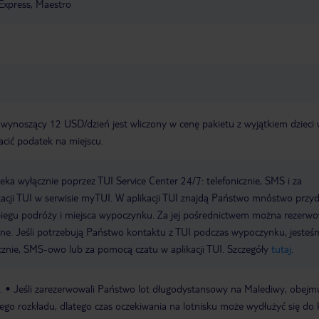
Express, Maestro
 wynoszący 12 USD/dzień jest wliczony w cenę pakietu z wyjątkiem dzieci
łacić podatek na miejscu.
a wyłącznie poprzez TUI Service Center 24/7: telefonicznie, SMS i za
acji TUI w serwisie myTUI. W aplikacji TUI znajdą Państwo mnóstwo przy
biegu podróży i miejsca wypoczynku. Za jej pośrednictwem można rezerw
wne. Jeśli potrzebują Państwo kontaktu z TUI podczas wypoczynku, jeste
icznie, SMS-owo lub za pomocą czatu w aplikacji TUI. Szczegóły
tutaj
.
.
Jeśli zarezerwowali Państwo lot długodystansowy na Malediwy, obejm
ałego rozkładu, dlatego czas oczekiwania na lotnisku może wydłużyć się do 