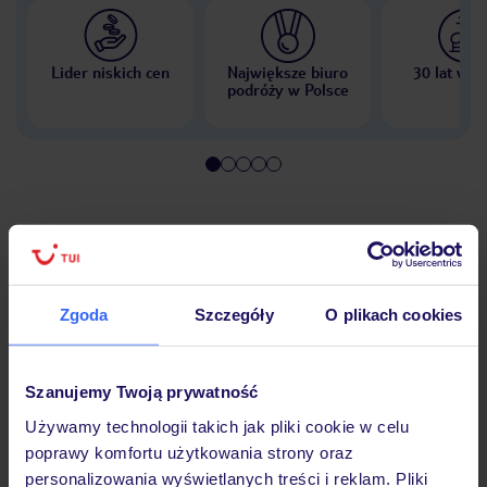
Lider niskich cen
Największe biuro
30 lat w P
podróży w Polsce
Hotel
Pokoje
Zgoda
Szczegóły
O plikach cookies
Wyżywienie
Szanujemy Twoją prywatność
Używamy technologii takich jak pliki cookie w celu
poprawy komfortu użytkowania strony oraz
Atrakcje
personalizowania wyświetlanych treści i reklam. Pliki