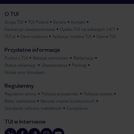
O TUI
Grupa TUI
TUI Poland
Kariera
Kontakt
Gwarancja ubezpieczeniowa
Opieka TUI na wakacjach 24/7
TUI.cz
Dane osobowe
Aplikacja mobilna TUI
Opinie TUI
Przydatne informacje
Podróż z TUI
Wakacje samolotem
Reklamacje
Status reklamacji
Ubezpieczenia
Parkingi
Hotele przy lotniskach
Regulaminy
Regulamin strony
Polityka prywatności
Polityka cookies
Bilety czarterowe
Warunki imprez turystycznych
Standardy ochrony małoletnich
Compliance
TUI w Internecie