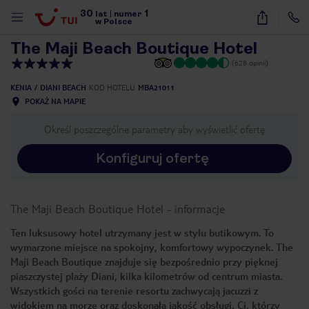
30
1
1
/
27
lat
|
numer
w Polsce
The Maji Beach Boutique Hotel
(628 opinii)
KENIA
DIANI BEACH
KOD HOTELU
MBA21011
POKAŻ NA MAPIE
Określ poszczególne parametry aby wyświetlić ofertę
Konfiguruj ofertę
The Maji Beach Boutique Hotel
-
informacje
Ten luksusowy hotel utrzymany jest w stylu butikowym. To
wymarzone miejsce na spokojny, komfortowy wypoczynek. The
Maji Beach Boutique znajduje się bezpośrednio przy pięknej
piaszczystej plaży Diani, kilka kilometrów od centrum miasta.
Wszystkich gości na terenie resortu zachwycają jacuzzi z
nute
widokiem na morze oraz doskonała jakość obsługi. Ci, którzy