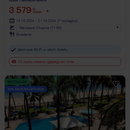
KENIA
BAMBURI BEACH
3 579
ZŁ
OSOBA
13.10.2026 - 21.10.2026
(7 noclegów)
Warszawa-Chopina (11:00)
Śniadanie
darmowe Wi-Fi w całym hotelu
32 osoby właśnie oglądają ten hotel
BESTSELLER
25% ZALICZKI LATO 2026