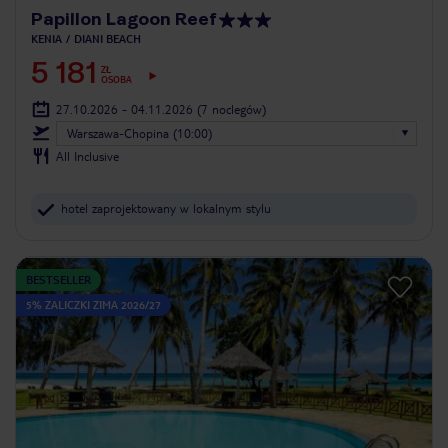
Papillon Lagoon Reef
KENIA
DIANI BEACH
5 181
ZŁ
OSOBA
27.10.2026 - 04.11.2026
(7 noclegów)
Warszawa-Chopina (10:00)
All Inclusive
hotel zaprojektowany w lokalnym stylu
BESTSELLER
5% ZALICZKI ZIMA 2026/27