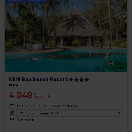
3.9
/5
222
opinie
Kilifi Bay Beach Resort
KENIA
4 349
ZŁ
OSOBA
13.10.2026 - 21.10.2026
(7 noclegów)
Warszawa-Chopina (11:00)
Dwa posiłki