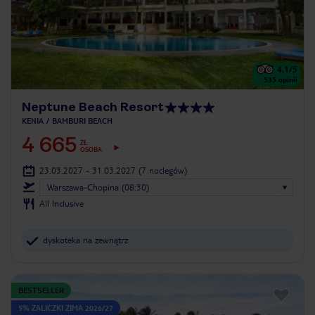
4.1
/5
535
opinii
Neptune Beach Resort
KENIA
BAMBURI BEACH
4 665
ZŁ
OSOBA
23.03.2027 - 31.03.2027
(7 noclegów)
Warszawa-Chopina (08:30)
All Inclusive
dyskoteka na zewnątrz
BESTSELLER
5% ZALICZKI ZIMA 2026/27