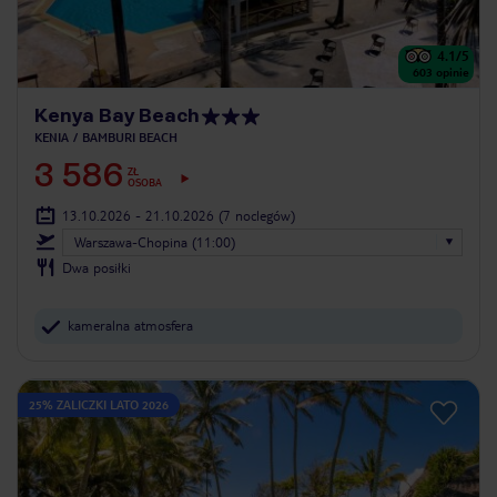
4.1
/5
603
opinie
Kenya Bay Beach
KENIA
BAMBURI BEACH
3 586
ZŁ
OSOBA
13.10.2026 - 21.10.2026
(7 noclegów)
Warszawa-Chopina (11:00)
Dwa posiłki
kameralna atmosfera
25% ZALICZKI LATO 2026