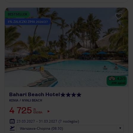
BESTSELLER
5% ZALICZKI ZIMA 2026/27
4.2
/5
299
opinii
Bahari Beach Hotel
KENIA
NYALI BEACH
4 725
ZŁ
OSOBA
23.03.2027 - 31.03.2027
(7 noclegów)
Warszawa-Chopina (08:30)