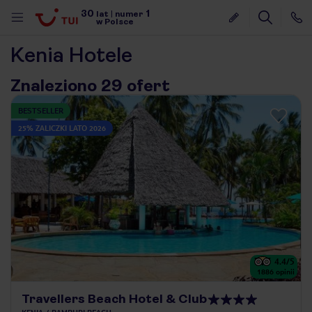
30
1
lat
|
numer
w Polsce
Kenia Hotele
Znaleziono 29 ofert
BESTSELLER
25% ZALICZKI LATO 2026
4.4
/5
1886
opinii
nute
Travellers Beach Hotel & Club