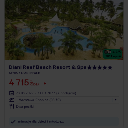
4.2
/5
2011
opinii
Diani Reef Beach Resort & Spa
KENIA
DIANI BEACH
4 715
ZŁ
OSOBA
23.03.2027 - 31.03.2027
(7 noclegów)
Warszawa-Chopina (08:30)
Dwa posiłki
animacje dla dzieci i młodzieży