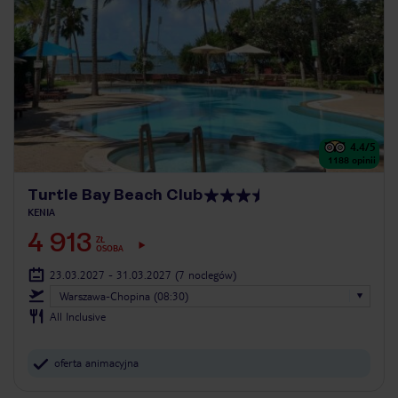
4.4
/5
1188
opinii
Turtle Bay Beach Club
KENIA
4 913
ZŁ
OSOBA
23.03.2027 - 31.03.2027
(7 noclegów)
Warszawa-Chopina (08:30)
All Inclusive
oferta animacyjna