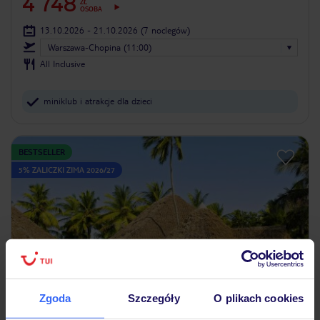
4 748
ZŁ
OSOBA
13.10.2026 - 21.10.2026
(7 noclegów)
Warszawa-Chopina (11:00)
All Inclusive
miniklub i atrakcje dla dzieci
BESTSELLER
5% ZALICZKI ZIMA 2026/27
Zgoda
Szczegóły
O plikach cookies
4.1
/5
712
opinii