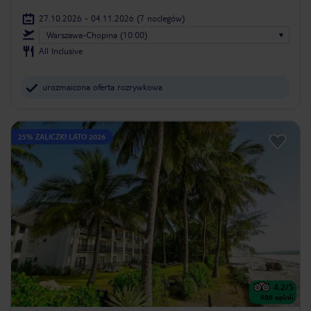
27.10.2026 - 04.11.2026
(7 noclegów)
Warszawa-Chopina (10:00)
All Inclusive
urozmaicona oferta rozrywkowa
25% ZALICZKI LATO 2026
4.2
/5
988
opinii