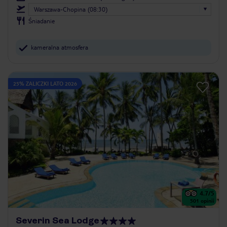
Warszawa-Chopina (08:30)
Śniadanie
kameralna atmosfera
25% ZALICZKI LATO 2026
4.7
/5
501
opinii
Severin Sea Lodge