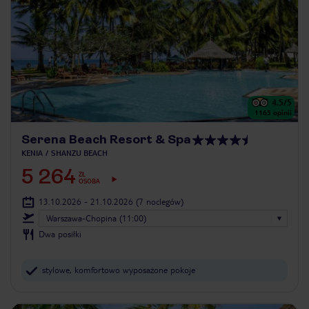
4.5
/5
1165
opinii
Serena Beach Resort & Spa
KENIA
SHANZU BEACH
5 264
ZŁ
OSOBA
13.10.2026 - 21.10.2026
(7 noclegów)
Warszawa-Chopina (11:00)
Dwa posiłki
stylowe, komfortowo wyposażone pokoje