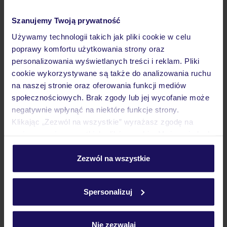
Neptune Village Beach Resort & Spa
Szanujemy Twoją prywatność
Używamy technologii takich jak pliki cookie w celu
KENIA
GALU BEACH
poprawy komfortu użytkowania strony oraz
4 821
ZŁ
OSOBA
personalizowania wyświetlanych treści i reklam. Pliki
23.03.2027 - 31.03.2027
(7 noclegów)
cookie wykorzystywane są także do analizowania ruchu
Warszawa-Chopina (08:30)
na naszej stronie oraz oferowania funkcji mediów
All Inclusive
społecznościowych. Brak zgody lub jej wycofanie może
negatywnie wpłynąć na niektóre funkcje strony.
Klikając „Zezwól na wszystkie” wyrażasz zgodę na
hotel zaprojektowany w lokalnym stylu
umieszczenie wszystkich plików cookie. Możesz jednak
personalizować swój wybór wchodząc w zakładkę
„Szczegóły”
Zezwól na wszystkie
BESTSELLER
Szczegółowe informacje o plikach cookie znajdziesz
5% ZALICZKI ZIMA 2026/27
w
polityce plików cookies
oraz
polityce prywatności
.
Spersonalizuj
Nie zezwalaj