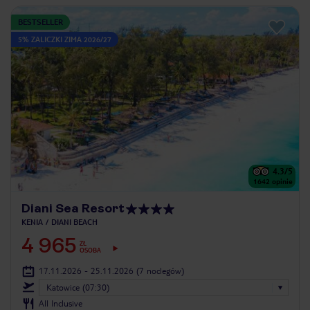
BESTSELLER
5% ZALICZKI ZIMA 2026/27
4.3
/5
1642
opinie
Diani Sea Resort
KENIA
DIANI BEACH
4 965
ZŁ
OSOBA
17.11.2026 - 25.11.2026
(7 noclegów)
Katowice (07:30)
All Inclusive