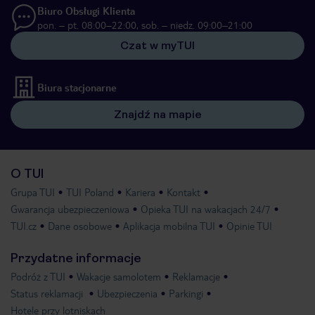
Biuro Obsługi Klienta
pon. – pt. 08:00–22:00, sob. – niedz. 09:00–21:00
Czat w myTUI
Biura stacjonarne
Znajdź na mapie
O TUI
Grupa TUI
TUI Poland
Kariera
Kontakt
Gwarancja ubezpieczeniowa
Opieka TUI na wakacjach 24/7
TUI.cz
Dane osobowe
Aplikacja mobilna TUI
Opinie TUI
Przydatne informacje
Podróż z TUI
Wakacje samolotem
Reklamacje
Status reklamacji
Ubezpieczenia
Parkingi
Hotele przy lotniskach