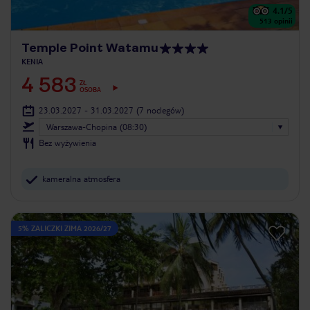
4.1
/5
513
opinii
Temple Point Watamu
KENIA
4 583
ZŁ
OSOBA
23.03.2027 - 31.03.2027
(7 noclegów)
Warszawa-Chopina (08:30)
Bez wyżywienia
kameralna atmosfera
5% ZALICZKI ZIMA 2026/27