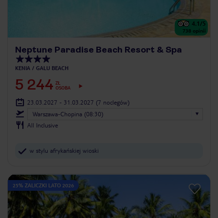
4.1
/5
738
opinii
Neptune Paradise Beach Resort & Spa
KENIA
GALU BEACH
5 244
ZŁ
OSOBA
23.03.2027 - 31.03.2027
(7 noclegów)
Warszawa-Chopina (08:30)
All Inclusive
w stylu afrykańskiej wioski
25% ZALICZKI LATO 2026