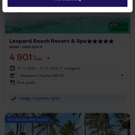
4.1
/5
1475
opinii
Leopard Beach Resort & Spa
KENIA
DIANI BEACH
4 901
ZŁ
OSOBA
15.12.2026 - 23.12.2026
(7 noclegów)
Warszawa-Chopina (08:30)
Dwa posiłki
rozległy, tropikalny ogród
5% ZALICZKI ZIMA 2026/27