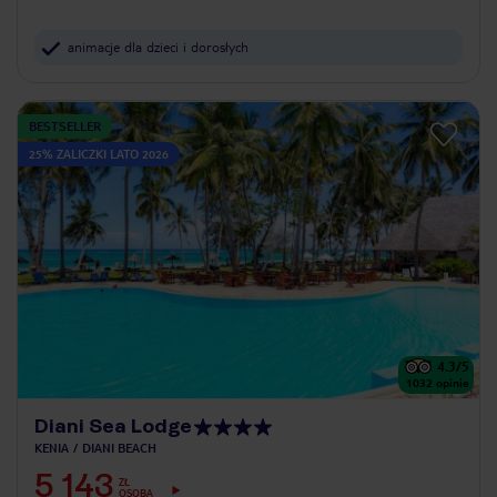
animacje dla dzieci i dorosłych
BESTSELLER
25% ZALICZKI LATO 2026
4.3
/5
1032
opinie
Diani Sea Lodge
KENIA
DIANI BEACH
5 143
ZŁ
OSOBA