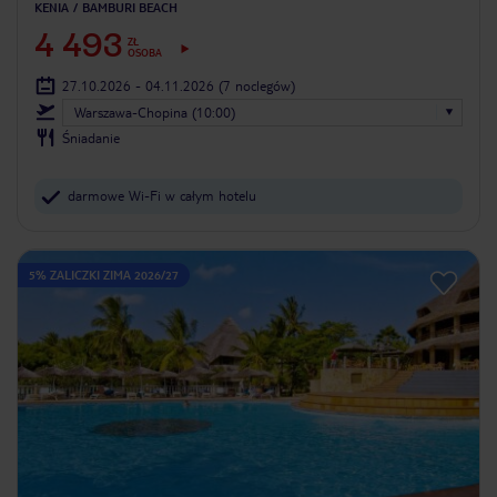
KENIA
BAMBURI BEACH
4 493
ZŁ
OSOBA
27.10.2026 - 04.11.2026
(7 noclegów)
Warszawa-Chopina (10:00)
Śniadanie
darmowe Wi-Fi w całym hotelu
5% ZALICZKI ZIMA 2026/27