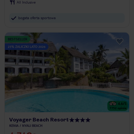
All Inclusive
bogata oferta sportowa
BESTSELLER
25% ZALICZKI LATO 2026
4.6
/5
7752
opinie
Voyager Beach Resort
KENIA
NYALI BEACH