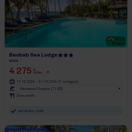
4.3
/5
87
opinii
Baobab Sea Lodge
KENIA
4 275
ZŁ
OSOBA
13.10.2026 - 21.10.2026
(7 noclegów)
Warszawa-Chopina (11:00)
Dwa posiłki
kameralny hotel
25% ZALICZKI LATO 2026