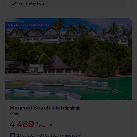
kameralny hotel
5% ZALICZKI ZIMA 2026/27
4.5
/5
896
opinii
Mnarani Beach Club
KENIA
4 489
ZŁ
OSOBA
23.03.2027 - 31.03.2027
(7 noclegów)