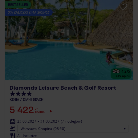
BESTSELLER
5% ZALICZKI ZIMA 2026/27
4.2
/5
745
opinii
Diamonds Leisure Beach & Golf Resort
KENIA
DIANI BEACH
5 422
ZŁ
OSOBA
23.03.2027 - 31.03.2027
(7 noclegów)
Warszawa-Chopina (08:30)
All Inclusive