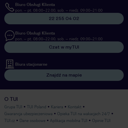
Biuro Obsługi Klienta
pon. – pt. 08:00–22:00, sob. – niedz. 09:00–21:00
22 255 04 02
Biuro Obsługi Klienta
pon. – pt. 08:00–22:00, sob. – niedz. 09:00–21:00
Czat w myTUI
Biura stacjonarne
Znajdź na mapie
O TUI
Grupa TUI
TUI Poland
Kariera
Kontakt
Gwarancja ubezpieczeniowa
Opieka TUI na wakacjach 24/7
TUI.cz
Dane osobowe
Aplikacja mobilna TUI
Opinie TUI