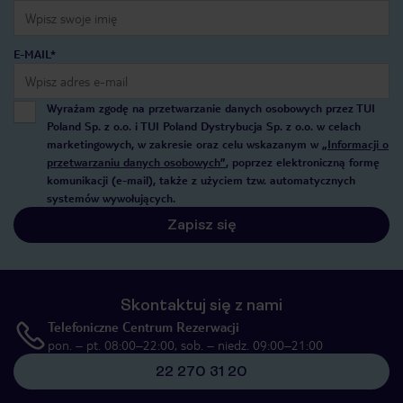
E-MAIL*
Wyrażam zgodę na przetwarzanie danych osobowych przez TUI
Poland Sp. z o.o. i TUI Poland Dystrybucja Sp. z o.o. w celach
marketingowych, w zakresie oraz celu wskazanym w
„Informacji o
przetwarzaniu danych osobowych”
, poprzez elektroniczną formę
komunikacji (e-mail), także z użyciem tzw. automatycznych
systemów wywołujących.
Zapisz się
Skontaktuj się z nami
Telefoniczne Centrum Rezerwacji
pon. – pt. 08:00–22:00, sob. – niedz. 09:00–21:00
22 270 31 20