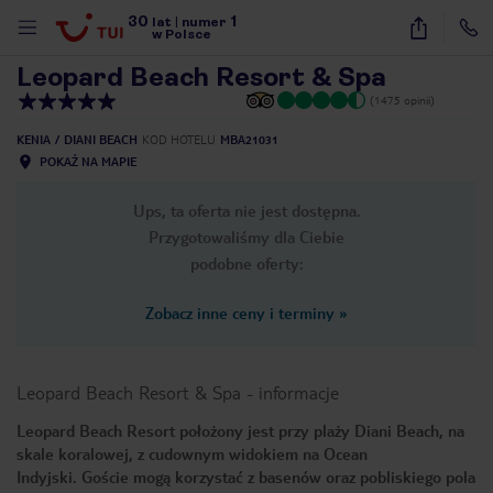
30
1
1
/
41
lat
|
numer
w Polsce
Leopard Beach Resort & Spa
(1475 opinii)
KENIA
DIANI BEACH
KOD HOTELU
MBA21031
POKAŻ NA MAPIE
Ups, ta oferta nie jest dostępna.
Przygotowaliśmy dla Ciebie
podobne oferty:
Zobacz inne ceny i terminy
»
Leopard Beach Resort & Spa
-
informacje
Leopard Beach Resort położony jest przy plaży Diani Beach, na
skale koralowej, z cudownym widokiem na Ocean
nute
Indyjski. Goście mogą korzystać z basenów oraz pobliskiego pola