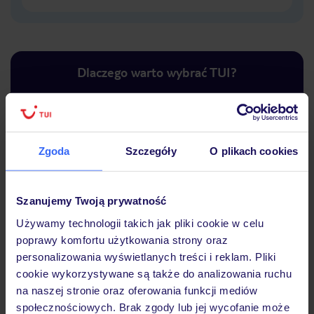
Dlaczego warto wybrać TUI?
Lider niskich cen
Największe biuro
30 lat w P
Zgoda
Szczegóły
O plikach cookies
podróży w Polsce
Szanujemy Twoją prywatność
Używamy technologii takich jak pliki cookie w celu
poprawy komfortu użytkowania strony oraz
Hotel
personalizowania wyświetlanych treści i reklam. Pliki
cookie wykorzystywane są także do analizowania ruchu
na naszej stronie oraz oferowania funkcji mediów
Opinie
społecznościowych. Brak zgody lub jej wycofanie może