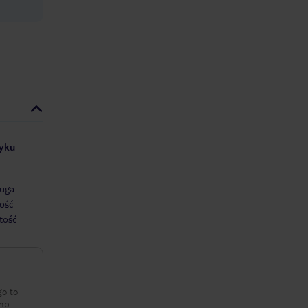
zyku
uga
ość
tość
go to
np.