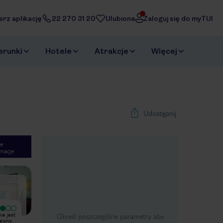
erz aplikację
22 270 31 20
Ulubione
Zaloguj się do myTUI
erunki
Hotele
Atrakcje
Więcej
Udostępnij
e
macje
1
/
12
Next slide
ie jest
Hotel jak na standardy jamajskie jest
Określ poszczególne parametry aby
pewno
OK – całkiem przyzwoity. Na pewno