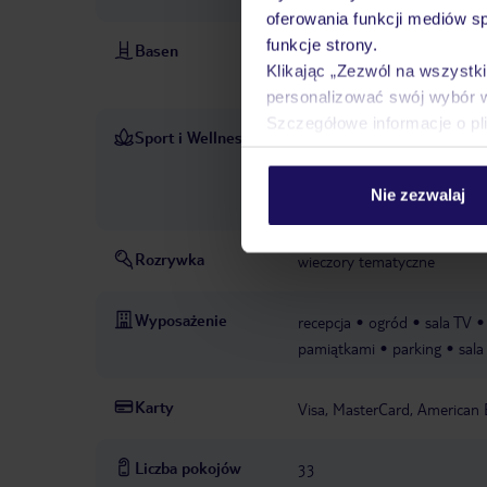
oferowania funkcji mediów s
funkcje strony.
Basen
basen: zewnętrzny
Klikając „Zezwól na wszystk
basen: leżaki: w cenie, paras
personalizować swój wybór 
Szczegółowe informacje o pl
Sport i Wellness
siłownia
W CENIE
w ofercie firm zewnę
PŁATNE
Nie zezwalaj
konna, sporty wodne
Rozrywka
wieczory tematyczne
Wyposażenie
recepcja
ogród
sala TV
pamiątkami
parking
sala
Karty
Visa, MasterCard, American 
Liczba pokojów
33