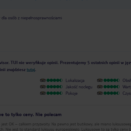
y dla osób z niepełnosprawnościami
isor. TUI nie weryfikuje opinii. Prezentujemy 5 ostatnich opinii w ję
nii znajdziesz
tutaj
.
Lokalizacja
Obsł
Jakość noclegu
Wart
Pokoje
Czys
we to tylko ceny. Nie polecam
e jest OK – całkiem przyzwoity. Na pewno jest butikowy, ale miano luksusowe
ch. Nie jest to standard luksusu europejskiego. Luksusowe to są tylko ceny (