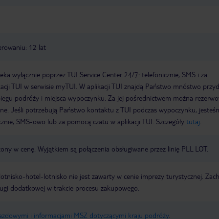
rowaniu: 12 lat
a wyłącznie poprzez TUI Service Center 24/7: telefonicznie, SMS i za
acji TUI w serwisie myTUI. W aplikacji TUI znajdą Państwo mnóstwo przy
biegu podróży i miejsca wypoczynku. Za jej pośrednictwem można rezerw
wne. Jeśli potrzebują Państwo kontaktu z TUI podczas wypoczynku, jeste
icznie, SMS-owo lub za pomocą czatu w aplikacji TUI. Szczegóły
tutaj
.
zony w cenę. Wyjątkiem są połączenia obsługiwane przez linię PLL LOT.
e lotnisko-hotel-lotnisko nie jest zawarty w cenie imprezy turystycznej. Za
ługi dodatkowej w trakcie procesu zakupowego.
jazdowymi i informacjami MSZ dotyczącymi kraju podróży
.