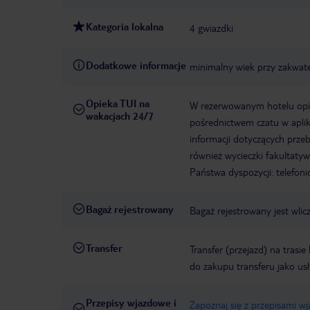
Kategoria lokalna
4 gwiazdki
Dodatkowe informacje
minimalny wiek przy zakwate
Opieka TUI na
W rezerwowanym hotelu opiek
wakacjach 24/7
pośrednictwem czatu w aplik
informacji dotyczących prze
również wycieczki fakultaty
Państwa dyspozycji: telefon
Bagaż rejestrowany
Bagaż rejestrowany jest wlic
Transfer
Transfer (przejazd) na trasi
do zakupu transferu jako us
Przepisy wjazdowe i
Zapoznaj się z przepisami w