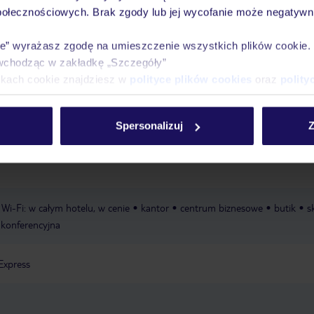
połecznościowych. Brak zgody lub jej wycofanie może negatywni
ie” wyrażasz zgodę na umieszczenie wszystkich plików cookie
ole: w cenie
ręczniki: w cenie
wchodząc w zakładkę „Szczegóły”
ikach cookie znajdziesz w
polityce plików cookies
oraz
polity
trznych: strefa spa, masaże, zabiegi pielęgnacyjno-kosmetyczne, pilates, j
Spersonalizuj
Z
Wi-Fi: w całym hotelu, w cenie
kantor
centrum biznesowe
butik
s
 konferencyjna
Express