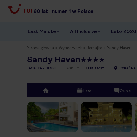
30
lat
|
numer
1
w Polsce
Last Minute
All Inclusive
Lato 2026
Strona główna
Wypoczynek
Jamajka
Sandy Haven
Sandy Haven
JAMAJKA
NEGRIL
KOD HOTELU
MBJ22027
POKAŻ NA 
Hotel
Opinie
top
Previous slide