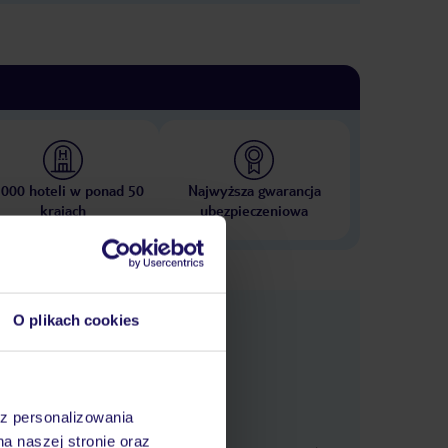
ysty to
zrobić coś za darmo. A dla turysty to
za podwójną stawkę. Bo hasła
azesy
respect i one love to tylko frazesy
wykrzykiwane na plaży przez
a to
handlarzy obwoźnych (Jamajka to
 wersja
taka droższa i bardziej odległa wersja
Egiptu). Na koniec kilka słów o
 jednej
obsłudze hotelu – z wyjątkiem jednej
ana
pani strażnik oraz pana barmana
m bar
obsługującego tylko wieczorem bar
 sprawia
na plaży, to cała reszta załogi sprawia
j i
wrażenie całkowicie zblazowanej i
 wiesz
nieobecnej. Tak naprawdę nie wiesz
 za
czy mają focha, czy pracują tu za
st
karę? Podsumowując – nie jest
. Jeżeli
całkiem źle, ale ja nie polecam. Jeżeli
 000 hoteli w ponad 50
Najwyższa gwarancja
brać na
kiedyś jeszcze miałbym się wybrać na
krajach
ubezpieczeniowa
robię,
Jamajkę, czego już raczej nie zrobię,
u. Po
to na pewno do innego hotelu. Po
prostu stosunek jakości nie
zrekompensował ceny.
e
O plikach cookies
macje
az personalizowania
 w cenie
na naszej stronie oraz