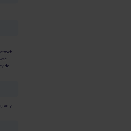
datnych
ować
śmy do
chęcamy