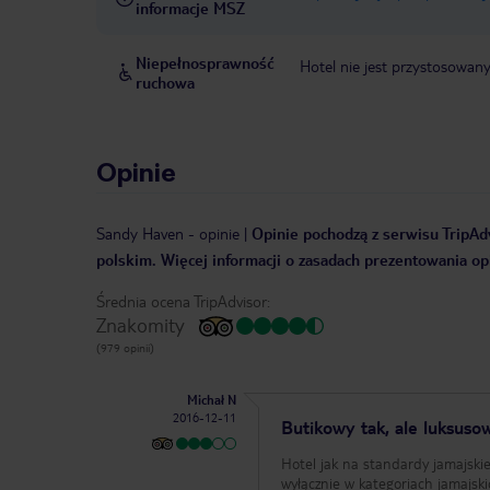
informacje MSZ
Niepełnosprawność
Hotel nie jest przystosowan
ruchowa
Opinie
Sandy Haven
-
opinie
|
Opinie pochodzą z serwisu TripAdv
polskim. Więcej informacji o zasadach prezentowania opi
Średnia ocena TripAdvisor:
Znakomity
(979 opinii)
Michał N
2016-12-11
Butikowy tak, ale luksuso
Hotel jak na standardy jamajski
wyłącznie w kategoriach jamajski