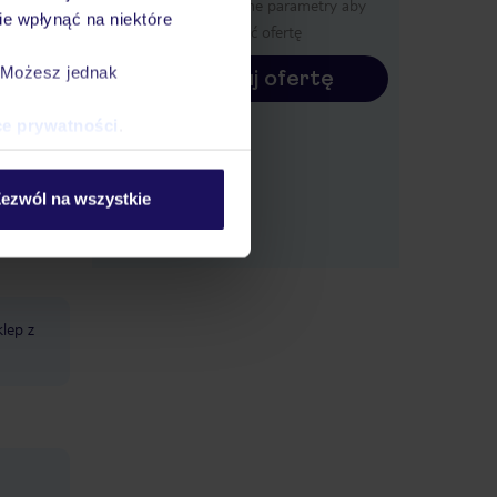
Określ poszczególne parametry aby
e wpłynąć na niektóre
wyświetlić ofertę
. Możesz jednak
Konfiguruj ofertę
ce prywatności
.
azda
ezwól na wszystkie
klep z