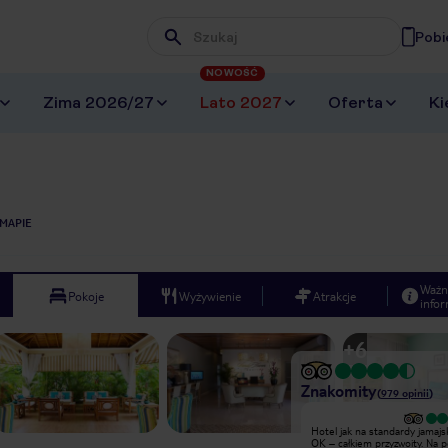
Pobi
Wpisz frazę, której szukasz
NOWOŚĆ
Zima 2026/27
Lato 2027
Oferta
Ki
MAPIE
Ważn
Pokoje
Wyżywienie
Atrakcje
infor
+
6
Znakomity
(
979
opinii
)
Hotel jak na standardy jamajskie jest
Hotel jak na standardy jamajsk
OK – całkiem przyzwoity. Na pewno
OK – całkiem przyzwoity. Na 