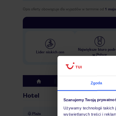
Opis oferty obowiązuje dla wyjazdów w terminie
od
1 maja
Największe biuro podr
Lider niskich cen
w Polsce
Hotel
Opinie
top
Zgoda
Hotel
Szanujemy Twoją prywatno
Używamy technologii takich 
Plaża
bezpośrednio przy najdłuższ
wyświetlanych treści i rekla