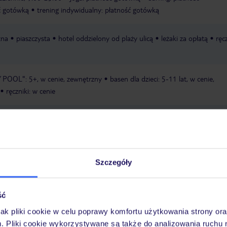
ć gotówką
trening indywidualny: płatność gotówką
zna
piaszczysta
hotel oddzielony od plaży ulicą
leżaki za opłatą
ręc
 POOL": 5+, w cenie, zewnętrzny
basen dla dzieci: 5-11 lat, w cenie,
ręczniki: w cenie
sejf: w recepcji, w cenie
winda
bankomat
ogród
taras na
łym hotelu, w cenie
pralnia: za opłatą, płatność gotówką
usługi
ności od dostępności, niestrzeżony, w cenie, strzeżony, w cenie
centrum
sale konferencyjne: 7
Szczegóły
Express
ść
jak pliki cookie w celu poprawy komfortu użytkowania strony or
m. Pliki cookie wykorzystywane są także do analizowania ruchu 