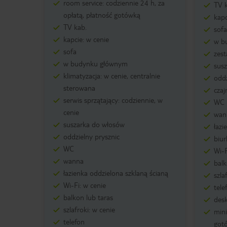
room service: codziennie 24 h, za
TV 
opłatą, płatność gotówką
kapc
TV kab.
sofa
kapcie: w cenie
w b
sofa
zes
w budynku głównym
sus
klimatyzacja: w cenie, centralnie
oddz
sterowana
czaj
serwis sprzątający: codziennie, w
WC
cenie
wan
suszarka do włosów
łazi
oddzielny prysznic
biur
WC
Wi-F
wanna
balk
łazienka oddzielona szklaną ścianą
szla
Wi-Fi: w cenie
tele
balkon lub taras
des
szlafroki: w cenie
mini
telefon
gotó