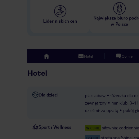
Największe biuro podr
Lider niskich cen
w Polsce
Hotel
Opinie
top
Hotel
Dla dzieci
plac zabaw
łóżeczka dla dz
zewnętrzny
miniklub: 3-11
dziećmi: za opłatą
pokój gi
Sport i Wellness
siłownia: codziennie
W CENIE
strefa spa Shine: co
PŁATNE