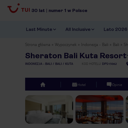
30
lat
|
numer
1
w Polsce
Last Minute
All Inclusive
Lato 2026
Strona główna
Wypoczynek
Indonezja - Bali
Bali
Sh
Sheraton Bali Kuta Resort
INDONEZJA - BALI
BALI
KUTA
KOD HOTELU
DPS15062
Hotel
Opinie
top
Previous slide