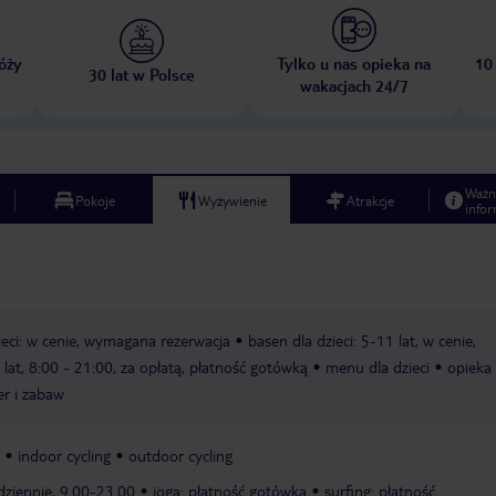
óży
Tylko u nas opieka na
10
30 lat w Polsce
wakacjach 24/7
Ważn
Pokoje
Wyżywienie
Atrakcje
infor
ieci: w cenie, wymagana rezerwacja
basen dla dzieci: 5-11 lat, w cenie,
 lat, 8:00 - 21:00, za opłatą, płatność gotówką
menu dla dzieci
opieka
er i zabaw
indoor cycling
outdoor cycling
dziennie, 9.00-23.00
joga: płatność gotówką
surfing: płatność