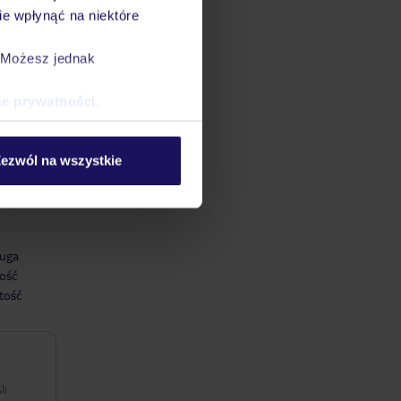
e wpłynąć na niektóre
. Możesz jednak
ce prywatności
.
ezwól na wszystkie
 opinii w
uga
ość
tość
li