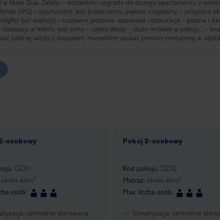
do dużego apartamentu z widokiem na
SPG) - apartament jest przestronny, pięknie urządzony, - przyjazna obsługa -
mógłby być większy) - cudowne jedzenie, wspaniałe restauracje - pyszne i ba
lu jest cicho - czysto Wady: - dużo mrówek w pokoju... - brak
wość płatnej wizyty z dojazdem, musieliśmy szukać pomocy medycznej w szpita
 2-osobowy
Pokój 2-osobowy
4
1 /
1
koju
:
DZX1
Kod pokoju
:
DZX2
2
2
:
około
46
m
Metraż
:
około
46
m
czba osób
:
Max. liczba osób
:
atyzacja: centralnie sterowana
klimatyzacja: centralnie ster