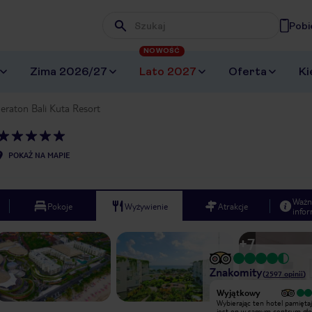
Pobi
Wpisz frazę, której szukasz
NOWOŚĆ
Zima 2026/27
Lato 2027
Oferta
Ki
eraton Bali Kuta Resort
POKAŻ NA MAPIE
Ważn
Pokoje
Wyżywienie
Atrakcje
infor
+
7
Znakomity
(
2597
opinii
)
Wyjątkowy
Wyjątkowy
Wybierając ten hotel pamiętaj, że
Wybierając ten hotel pamiętaj
jest on w samym centrum głośnego,
jest on w samym centrum gło