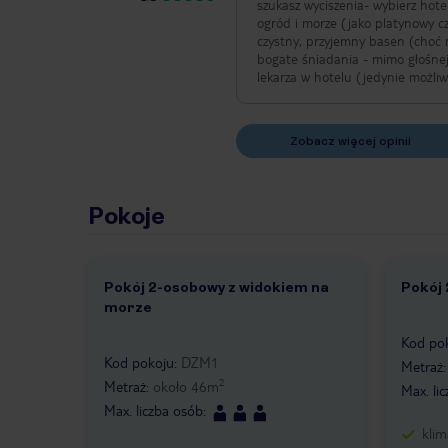
szukasz wyciszenia- wybierz hotel w Nusa Dua. Zalety: - dostaliśmy upgrade 
ogród i morze (jako platynowy członek 
czystny, przyjemny basen (choć 
bogate śniadania - mimo głośnej lokalizacji w hote
lekarza w hotelu (jedynie możli
Zobacz więcej opinii
Pokoje
Pokój 2-osobowy z widokiem na
Pokój
1 /
morze
1 /
2
Kod po
Kod pokoju
:
DZM1
Metraż
2
Metraż
:
około
46
m
Max. li
Max. liczba osób
:
klim