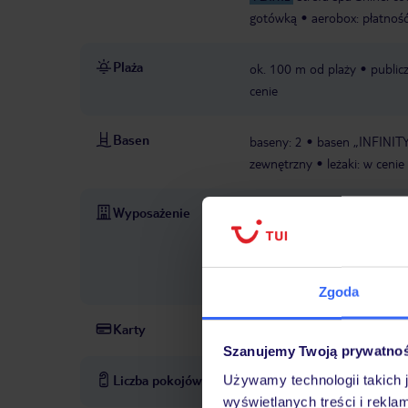
gotówką
aerobox: płatnoś
Plaża
ok. 100 m od plaży
public
cenie
Basen
baseny: 2
basen „INFINITY
zewnętrzny
leżaki: w cenie
Wyposażenie
recepcja: codziennie, 24 h
dachu
lekarz
Wi-Fi: w ca
konsjerża
parking: w zależ
biznesowe: codziennie, 24 h
Zgoda
Karty
Visa, MasterCard, American 
Szanujemy Twoją prywatno
Liczba pokojów
Używamy technologii takich 
203
wyświetlanych treści i rekla