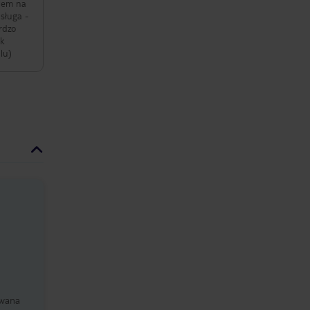
rdzo
lu)
owana