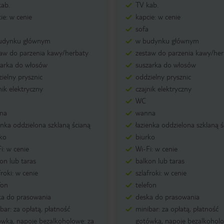
kab.
TV kab.
ie: w cenie
kapcie: w cenie
sofa
udynku głównym
w budynku głównym
taw do parzenia kawy/herbaty
zestaw do parzenia kawy/her
zarka do włosów
suszarka do włosów
ielny prysznic
oddzielny prysznic
nik elektryczny
czajnik elektryczny
WC
na
wanna
enka oddzielona szklaną ścianą
łazienka oddzielona szklaną ś
ko
biurko
i: w cenie
Wi-Fi: w cenie
on lub taras
balkon lub taras
froki: w cenie
szlafroki: w cenie
fon
telefon
ka do prasowania
deska do prasowania
bar: za opłatą, płatność
minibar: za opłatą, płatność
wką, napoje bezalkoholowe: za
gotówką, napoje bezalkoholo