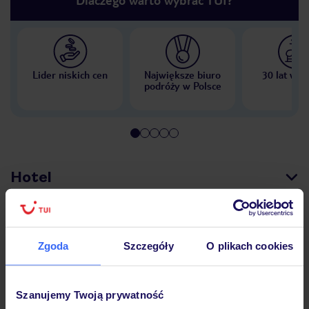
Lider niskich cen
Największe biuro
30 lat w P
podróży w Polsce
Hotel
Opinie
Zgoda
Szczegóły
O plikach cookies
Pokoje
Szanujemy Twoją prywatność