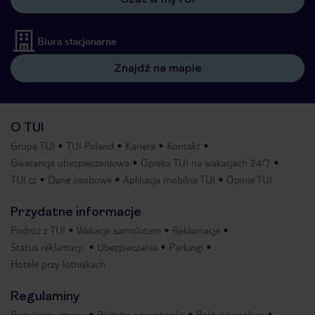
Biura stacjonarne
Znajdź na mapie
O TUI
Grupa TUI
TUI Poland
Kariera
Kontakt
Gwarancja ubezpieczeniowa
Opieka TUI na wakacjach 24/7
TUI.cz
Dane osobowe
Aplikacja mobilna TUI
Opinie TUI
Przydatne informacje
Podróż z TUI
Wakacje samolotem
Reklamacje
Status reklamacji
Ubezpieczenia
Parkingi
Hotele przy lotniskach
Regulaminy
Regulamin strony
Polityka prywatności
Polityka cookies