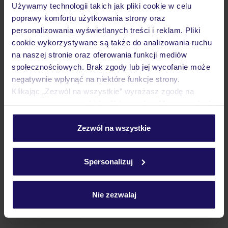
Używamy technologii takich jak pliki cookie w celu
Wyżywienie
poprawy komfortu użytkowania strony oraz
personalizowania wyświetlanych treści i reklam. Pliki
cookie wykorzystywane są także do analizowania ruchu
Atrakcje
na naszej stronie oraz oferowania funkcji mediów
społecznościowych. Brak zgody lub jej wycofanie może
negatywnie wpłynąć na niektóre funkcje strony.
Ważne informacje
Klikając „Zezwól na wszystkie” wyrażasz zgodę na
umieszczenie wszystkich plików cookie. Możesz jednak
personalizować swój wybór wchodząc w zakładkę
„Szczegóły”
Zezwól na wszystkie
Często zadawane pytania
Szczegółowe informacje o plikach cookie znajdziesz
Jak zmienić uczestników/osobę zgłaszającą?
w
polityce plików cookies
oraz
polityce prywatności
.
Spersonalizuj
Czy w Hotelu będzie przedstawiciel TUI?
Na jakiej podstawie i gdzie otrzymam karty
pokładowe/bilety lotnicze?
Nie zezwalaj
Zobacz więcej