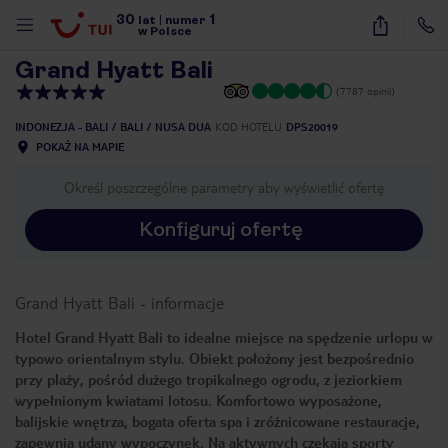
30
1
1
/
31
lat
|
numer
w Polsce
Grand Hyatt Bali
(7787 opinii)
INDONEZJA - BALI
BALI
NUSA DUA
KOD HOTELU
DPS20019
POKAŻ NA MAPIE
Określ poszczególne parametry aby wyświetlić ofertę
Konfiguruj ofertę
Grand Hyatt Bali
-
informacje
Hotel Grand Hyatt Bali to idealne miejsce na spędzenie urlopu w
typowo orientalnym stylu. Obiekt położony jest bezpośrednio
przy plaży, pośród dużego tropikalnego ogrodu, z jeziorkiem
wypełnionym kwiatami lotosu. Komfortowo wyposażone,
balijskie wnętrza, bogata oferta spa i zróżnicowane restauracje,
nute
zapewnią udany wypoczynek. Na aktywnych czekają sporty