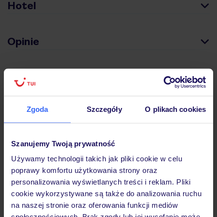
Hotel
Opinie
Pokoje
Zgoda
Szczegóły
O plikach cookies
Wyżywienie
Szanujemy Twoją prywatność
Atrakcje
Używamy technologii takich jak pliki cookie w celu
poprawy komfortu użytkowania strony oraz
personalizowania wyświetlanych treści i reklam. Pliki
Ważne informacje
cookie wykorzystywane są także do analizowania ruchu
na naszej stronie oraz oferowania funkcji mediów
społecznościowych. Brak zgody lub jej wycofanie może