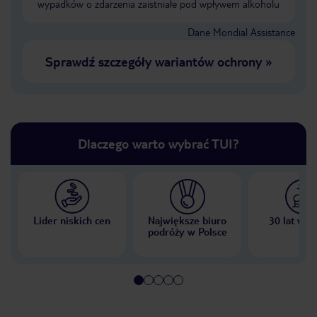
wypadków o zdarzenia zaistniałe pod wpływem alkoholu
Dane Mondial Assistance
Sprawdź szczegóły wariantów ochrony
»
Dlaczego warto wybrać TUI?
Lider niskich cen
Największe biuro
30 lat w P
podróży w Polsce