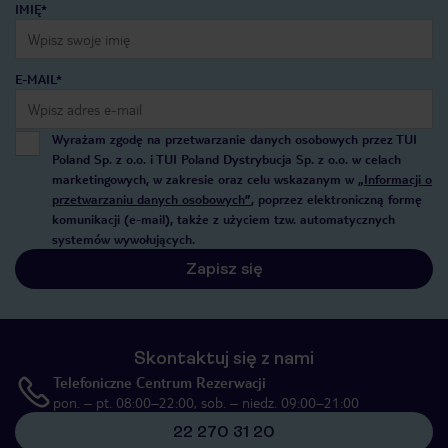
IMIĘ*
E-MAIL*
Wyrażam zgodę na przetwarzanie danych osobowych przez TUI
Poland Sp. z o.o. i TUI Poland Dystrybucja Sp. z o.o. w celach
marketingowych, w zakresie oraz celu wskazanym w
„Informacji o
przetwarzaniu danych osobowych”
, poprzez elektroniczną formę
komunikacji (e-mail), także z użyciem tzw. automatycznych
systemów wywołujących.
Zapisz się
Skontaktuj się z nami
Telefoniczne Centrum Rezerwacji
pon. – pt. 08:00–22:00, sob. – niedz. 09:00–21:00
22 270 31 20