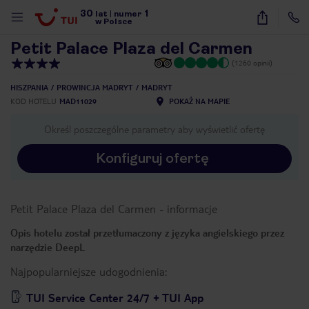
30
1
1
/
25
lat
|
numer
w Polsce
Petit Palace Plaza del Carmen
(1260 opinii)
HISZPANIA
PROWINCJA MADRYT
MADRYT
KOD HOTELU
MAD11029
POKAŻ NA MAPIE
Określ poszczególne parametry aby wyświetlić ofertę
Konfiguruj ofertę
Petit Palace Plaza del Carmen
-
informacje
Opis hotelu został przetłumaczony z języka angielskiego przez
narzędzie DeepL
Najpopularniejsze udogodnienia:
nute
TUI Service Center 24/7 + TUI App