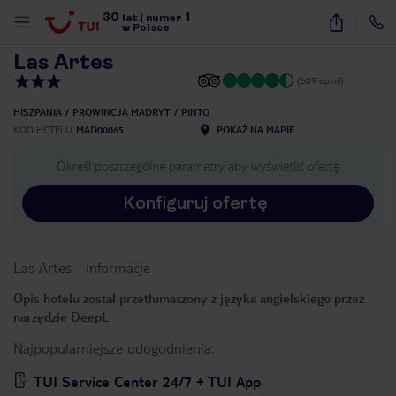
30
1
1
/
22
lat
|
numer
w Polsce
Las Artes
(609 opinii)
HISZPANIA
PROWINCJA MADRYT
PINTO
KOD HOTELU
MAD00065
POKAŻ NA MAPIE
Określ poszczególne parametry aby wyświetlić ofertę
Konfiguruj ofertę
Las Artes
-
informacje
Opis hotelu został przetłumaczony z języka angielskiego przez
narzędzie DeepL
Najpopularniejsze udogodnienia:
nute
TUI Service Center 24/7 + TUI App