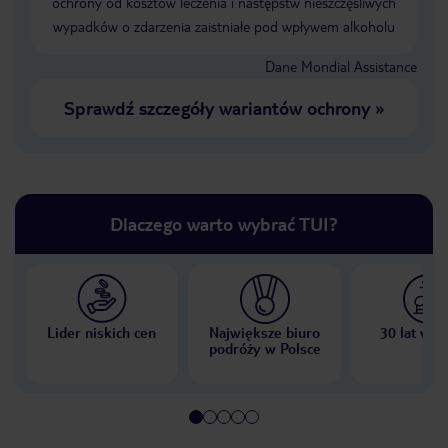
ochrony od kosztów leczenia i następstw nieszczęśliwych
wypadków o zdarzenia zaistniałe pod wpływem alkoholu
Dane Mondial Assistance
Sprawdź szczegóły wariantów ochrony
»
Dlaczego warto wybrać TUI?
Lider niskich cen
Największe biuro
30 lat w P
podróży w Polsce