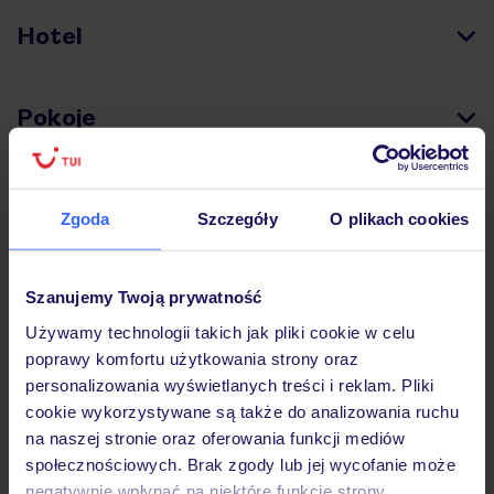
Hotel
Pokoje
Wyżywienie
Zgoda
Szczegóły
O plikach cookies
Atrakcje
Szanujemy Twoją prywatność
Używamy technologii takich jak pliki cookie w celu
Ważne informacje
poprawy komfortu użytkowania strony oraz
personalizowania wyświetlanych treści i reklam. Pliki
cookie wykorzystywane są także do analizowania ruchu
na naszej stronie oraz oferowania funkcji mediów
Często zadawane pytania
społecznościowych. Brak zgody lub jej wycofanie może
negatywnie wpłynąć na niektóre funkcje strony.