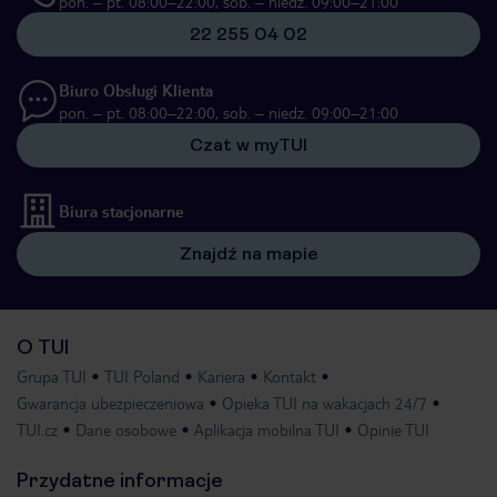
pon. – pt. 08:00–22:00, sob. – niedz. 09:00–21:00
22 255 04 02
Biuro Obsługi Klienta
pon. – pt. 08:00–22:00, sob. – niedz. 09:00–21:00
Czat w myTUI
Biura stacjonarne
Znajdź na mapie
O TUI
Grupa TUI
TUI Poland
Kariera
Kontakt
Gwarancja ubezpieczeniowa
Opieka TUI na wakacjach 24/7
TUI.cz
Dane osobowe
Aplikacja mobilna TUI
Opinie TUI
Przydatne informacje