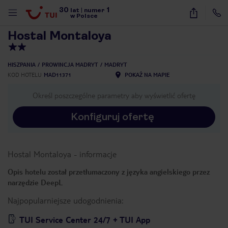
30
1
1
/
37
lat
|
numer
w Polsce
Hostal Montaloya
HISZPANIA
PROWINCJA MADRYT
MADRYT
KOD HOTELU
MAD11371
POKAŻ NA MAPIE
Określ poszczególne parametry aby wyświetlić ofertę
Konfiguruj ofertę
Hostal Montaloya
-
informacje
Opis hotelu został przetłumaczony z języka angielskiego przez
narzędzie DeepL
Najpopularniejsze udogodnienia:
nute
TUI Service Center 24/7 + TUI App