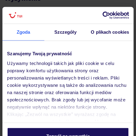
Atrakcje
Zgoda
Szczegóły
O plikach cookies
Ważne informacje
Szanujemy Twoją prywatność
Używamy technologii takich jak pliki cookie w celu
Często zadawane pytania
poprawy komfortu użytkowania strony oraz
personalizowania wyświetlanych treści i reklam. Pliki
Jak zmienić uczestników/osobę zgłaszającą?
cookie wykorzystywane są także do analizowania ruchu
Czy w Hotelu będzie przedstawiciel TUI?
na naszej stronie oraz oferowania funkcji mediów
Na jakiej podstawie i gdzie otrzymam karty
pokładowe/bilety lotnicze?
społecznościowych. Brak zgody lub jej wycofanie może
negatywnie wpłynąć na niektóre funkcje strony.
Zobacz więcej
Klikając „Zezwól na wszystkie” wyrażasz zgodę na
umieszczenie wszystkich plików cookie. Możesz jednak
personalizować swój wybór wchodząc w zakładkę
„Szczegóły”