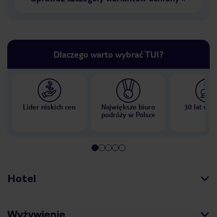
Dlaczego warto wybrać TUI?
Lider niskich cen
Największe biuro
30 lat w P
podróży w Polsce
Hotel
Wyżywienie