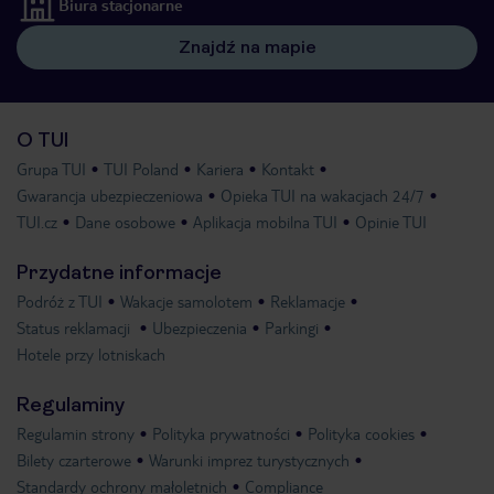
Biura stacjonarne
Znajdź na mapie
O TUI
Grupa TUI
TUI Poland
Kariera
Kontakt
Gwarancja ubezpieczeniowa
Opieka TUI na wakacjach 24/7
TUI.cz
Dane osobowe
Aplikacja mobilna TUI
Opinie TUI
Przydatne informacje
Podróż z TUI
Wakacje samolotem
Reklamacje
Status reklamacji
Ubezpieczenia
Parkingi
Hotele przy lotniskach
Regulaminy
Regulamin strony
Polityka prywatności
Polityka cookies
Bilety czarterowe
Warunki imprez turystycznych
Standardy ochrony małoletnich
Compliance