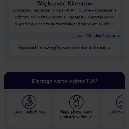
Większość Klientów
rozszerza ubezpieczenia o pakiet All Inclusive - rozszerzenie
ochrony od kosztów leczenia i następstw nieszczęśliwych
wypadków o zdarzenia zaistniałe pod wpływem alkoholu
Dane Mondial Assistance
Sprawdź szczegóły wariantów ochrony
»
Dlaczego warto wybrać TUI?
Lider niskich cen
Największe biuro
30 lat w P
podróży w Polsce