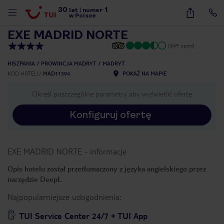
30
1
1
/
37
lat
|
numer
w Polsce
EXE MADRID NORTE
(849 opinii)
HISZPANIA
PROWINCJA MADRYT
MADRYT
KOD HOTELU
MAD11394
POKAŻ NA MAPIE
Określ poszczególne parametry aby wyświetlić ofertę
Konfiguruj ofertę
EXE MADRID NORTE
-
informacje
Opis hotelu został przetłumaczony z języka angielskiego przez
narzędzie DeepL
Najpopularniejsze udogodnienia:
nute
TUI Service Center 24/7 + TUI App