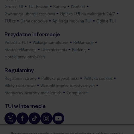
Grupa TUI
TUI Poland
Kariera
Kontakt
Gwarancja ubezpieczeniowa
Opieka TUI na wakacjach 24/7
TUI.cz
Dane osobowe
Aplikacja mobilna TUI
Opinie TUI
Przydatne informacje
Podróż z TUI
Wakacje samolotem
Reklamacje
Status reklamacji
Ubezpieczenia
Parkingi
Hotele przy lotniskach
Regulaminy
Regulamin strony
Polityka prywatności
Polityka cookies
Bilety czarterowe
Warunki imprez turystycznych
Standardy ochrony małoletnich
Compliance
TUI w Internecie
Prezentowane na stronie internetowej tui.pl ogłoszenia, reklamy, cenniki i