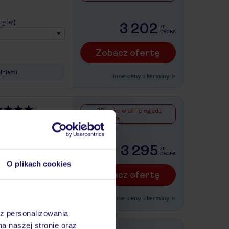
legów)
3 202
ZŁ
OSOBA
Zobacz ofertę
lniami
Inne ceny i terminy
»
28 osób właśnie ogląda
ten hotel
T
legów)
3 295
ZŁ
OSOBA
O plikach cookies
Zobacz ofertę
Inne ceny i terminy
»
az personalizowania
na naszej stronie oraz