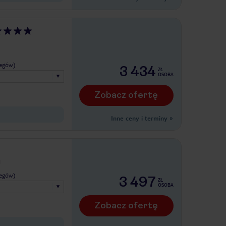
legów)
3 434
ZŁ
OSOBA
Zobacz ofertę
Inne ceny i terminy
»
H
legów)
3 497
ZŁ
OSOBA
Zobacz ofertę