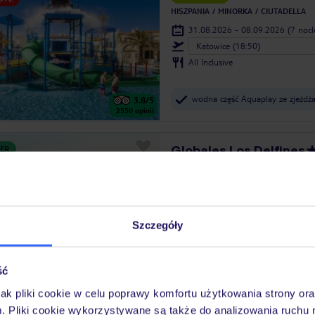
HISZPANIA
MINORKA
CIUTADELLA
31.08.2026 - 08.09.2026
(7 noc
Katowice (18:50)
All Inclusive
wodna część Aquaplay ze zjeżdża
3.8
/5
2550
opinii
Globales Los Delfines
ER
Tylko w TUI
Aquapark
UTE
HISZPANIA
MINORKA
CALA N FORCA
31.08.2026 - 08.09.2026
(7 noc
Katowice (18:50)
Szczegóły
Dwa posiłki
darmowe Wi-Fi w całym hotelu
4.1
/5
ść
2027
opinii
jak pliki cookie w celu poprawy komfortu użytkowania strony or
m. Pliki cookie wykorzystywane są także do analizowania ruchu 