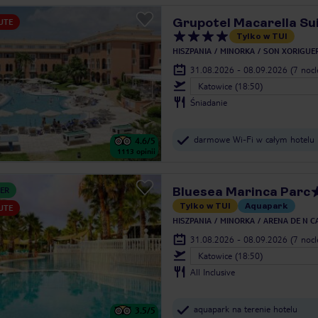
Grupotel Macarella Su
UTE
Tylko w TUI
HISZPANIA
MINORKA
SON XORIGUE
31.08.2026 - 08.09.2026
(7 noc
Katowice (18:50)
Śniadanie
darmowe Wi-Fi w całym hotelu
4.6
/5
1113
opinii
Bluesea Marinca Parc
ER
Tylko w TUI
Aquapark
UTE
HISZPANIA
MINORKA
ARENA DE N C
31.08.2026 - 08.09.2026
(7 noc
Katowice (18:50)
All Inclusive
aquapark na terenie hotelu
3.5
/5