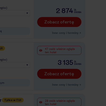
legów)
2 874
ZŁ
OSOBA
Zobacz ofertę
ią
Inne ceny i terminy
»
UI
47 osób właśnie ogląda
ten hotel
legów)
3 135
ZŁ
OSOBA
Zobacz ofertę
nym
Inne ceny i terminy
»
Tylko w TUI
28 osób właśnie ogląda
ten hotel