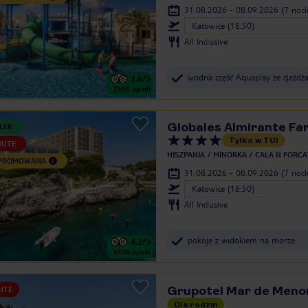
31.08.2026 - 08.09.2026
(7 noc
Katowice (18:50)
All Inclusive
wodna część Aquaplay ze zjeżdża
3.8
/5
2550
opinii
Globales Almirante Fa
LER
Tylko w TUI
NUTE
HISZPANIA
MINORKA
CALA N FORCA
 PROMOWANA
31.08.2026 - 08.09.2026
(7 noc
Katowice (18:50)
All Inclusive
pokoje z widokiem na morze
4.2
/5
6106
opinii
Grupotel Mar de Meno
UTE
Dla rodzin