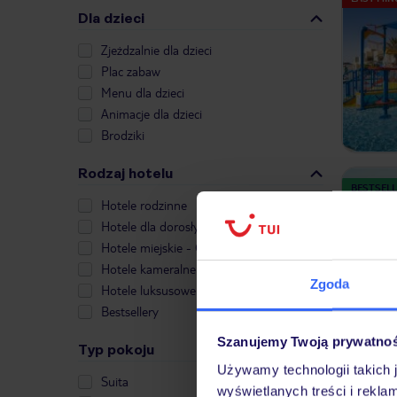
Dla dzieci
Zjeżdzalnie dla dzieci
Plac zabaw
Menu dla dzieci
Animacje dla dzieci
Brodziki
Rodzaj hotelu
BESTSELL
Hotele rodzinne
LAST MIN
Hotele dla dorosłych
Hotele miejskie - City Break
Hotele kameralne
Zgoda
Hotele luksusowe
Bestsellery
Szanujemy Twoją prywatno
Typ pokoju
Używamy technologii takich 
Suita
wyświetlanych treści i rekla