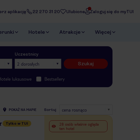
erz aplikację
22 270 31 20
Ulubione
Zaloguj się do myTUI
erunki
Hotele
Atrakcje
Więcej
Uczestnicy
Szukaj
2 dorosłych
Hotele luksusowe
Bestsellery
cena rosnąco
POKAŻ NA MAPIE
Sortuj
Tylko w TUI
28 osób właśnie ogląda
ten hotel