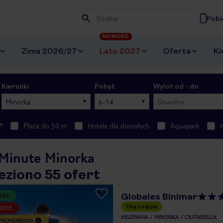
Pobi
Wpisz frazę, której szukasz
NOWOŚĆ
Zima 2026/27
Lato 2027
Oferta
Ki
Kierunki
Pobyt
Wylot od - do
Minorka
6-14
Dowolny
*
Plaża do 50 m
Hotele dla dorosłych
Aquapark
 Minute Minorka
eziono 55 ofert
Globales Binimar
LER
Dla rodzin
NUTE
HISZPANIA
MINORKA
CIUTADELLA
 PROMOWANA