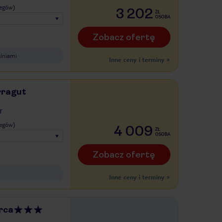
legów)
3 202
ZŁ
OSOBA
Zobacz ofertę
lniami
Inne ceny i terminy
»
rragut
T
legów)
4 009
ZŁ
OSOBA
Zobacz ofertę
Inne ceny i terminy
»
rca