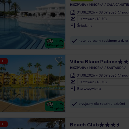
HISZPANIA
MINORKA
CALA CANUTE
31.08.2026 - 08.09.2026
(7 noc
Katowice (18:50)
Śniadanie
hotel polecany rodzinom z dzie
3.8
/5
2434
opinie
Vibra Blanc Palace
UTE
HISZPANIA
MINORKA
SANTANDRIA
31.08.2026 - 08.09.2026
(7 noc
Katowice (18:50)
Bez wyżywienia
przyjazny dla rodzin z dziećmi
3.5
/5
72
opinie
Beach Club
UTE