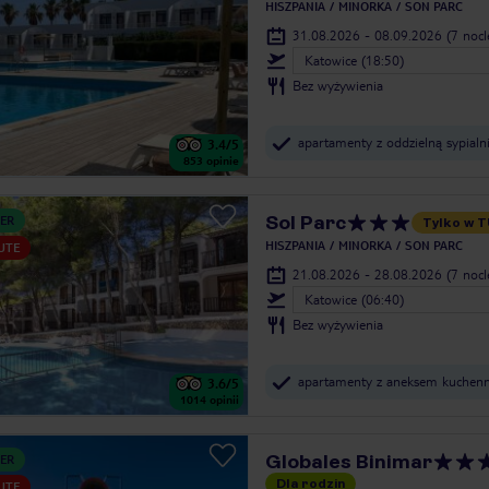
HISZPANIA
MINORKA
SON PARC
31.08.2026 - 08.09.2026
(7 noc
Katowice (18:50)
Bez wyżywienia
apartamenty z oddzielną sypialn
3.4
/5
853
opinie
Sol Parc
ER
Tylko w T
HISZPANIA
MINORKA
SON PARC
UTE
21.08.2026 - 28.08.2026
(7 noc
Katowice (06:40)
Bez wyżywienia
apartamenty z aneksem kuchen
3.6
/5
1014
opinii
Globales Binimar
ER
Dla rodzin
UTE