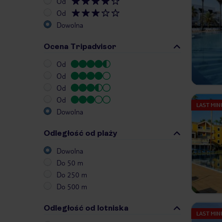
Od
Od
Dowolna
Ocena Tripadvisor
Od
Od
Od
Od
LAST MIN
Dowolna
Odległość od plaży
Dowolna
Do 50 m
Do 250 m
Do 500 m
Odległość od lotniska
LAST MIN