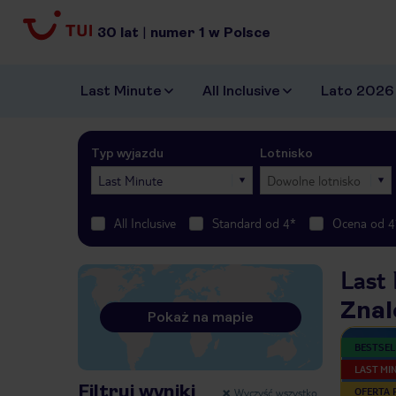
30
lat
|
numer
1
w Polsce
Last Minute
All Inclusive
Lato 2026
Typ wyjazdu
Lotnisko
Last Minute
Dowolne lotnisko
All Inclusive
Standard od 4*
Ocena od 4
Last
Znal
Pokaż na mapie
BESTSEL
LAST MI
Filtruj wyniki
Wyczyść wszystko
OFERTA