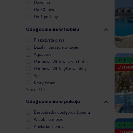
Dowolna
Do 30 minut
Do 1 godziny
Udogodnienia w hotelu
Piaszczysta plaża
Leżaki i parasole w cenie
Aquapark
BESTSELL
Darmowe Wi-fi w całym hotelu
LAST MIN
Darmowe Wi-fi tylko w lobby
Spa
Kryty basen
Więcej (4)
»
Udogodnienia w pokoju
Bezpośredni dostęp do basenu
Widok na morze
BESTSELL
Aneks kuchenny
LAST MIN