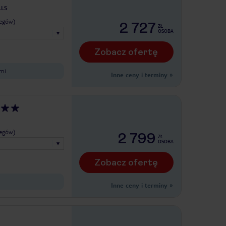
LLS
legów)
2 727
ZŁ
OSOBA
Zobacz ofertę
ćmi
Inne ceny i terminy
»
legów)
2 799
ZŁ
OSOBA
Zobacz ofertę
Inne ceny i terminy
»