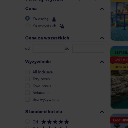
Cena
Za osobę
Za wszystkich
Cena za wszystkich
od
do
BESTSEL
LAST MI
Wyżywienie
OFERTA
All Inclusive
Trzy posiłki
Dwa posiłki
Śniadanie
Bez wyżywienia
Standard hotelu
LAST MIN
Od