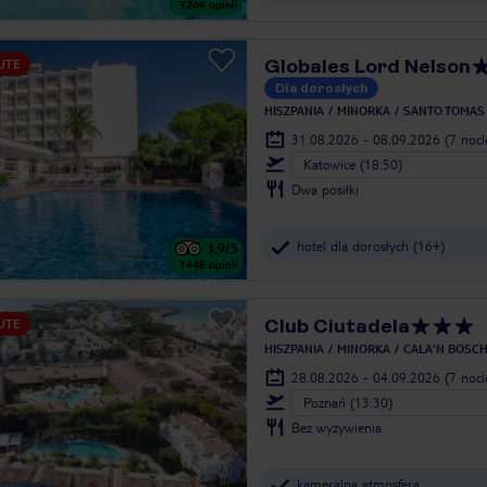
3269
opinii
Globales Lord Nelson
UTE
Dla dorosłych
HISZPANIA
MINORKA
SANTO TOMAS
31.08.2026 - 08.09.2026
(7 noc
Katowice (18:50)
Dwa posiłki
hotel dla dorosłych (16+)
3.9
/5
1448
opinii
Club Ciutadela
UTE
HISZPANIA
MINORKA
CALA'N BOSC
28.08.2026 - 04.09.2026
(7 noc
Poznań (13:30)
Bez wyżywienia
kameralna atmosfera