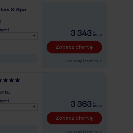
ites & Spa
R
legów)
3 343
ZŁ
OSOBA
Zobacz ofertę
Inne ceny i terminy
»
ASTELL
legów)
3 363
ZŁ
OSOBA
Zobacz ofertę
Inne ceny i terminy
»